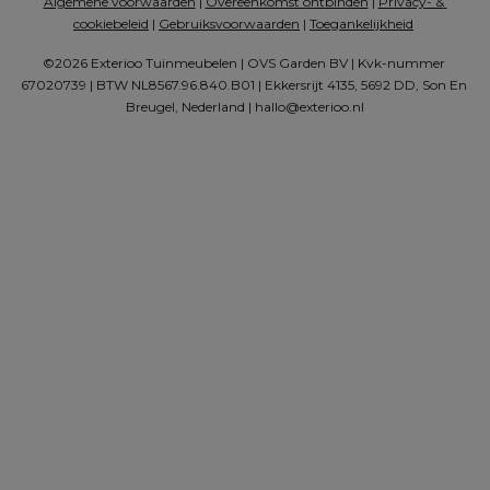
Algemene voorwaarden
 | 
Overeenkomst ontbinden
 | 
Privacy- & 
cookiebeleid
 | 
Gebruiksvoorwaarden
 | 
Toegankelijkheid
©2026 Exterioo Tuinmeubelen | OVS Garden BV | Kvk-nummer 
67020739 | BTW NL8567.96.840.B01 | Ekkersrijt 4135, 5692 DD, Son En 
Breugel, Nederland | 
hallo@exterioo.nl