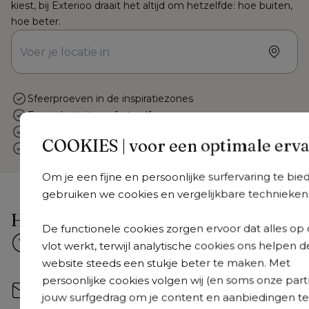
kiest, bij Exterioo draait het altijd om hetzelfde: hoe buiten, 
hoe beter.
Sfeerproeven in de inspiratiezones
Ervaar het zitcomfort zelf
Stoffenwand vol keuze
COOKIES | voor een optimale erv
Vakkundig advies op maat
Om je een fijne en persoonlijke surfervaring te bie
gebruiken we cookies en vergelijkbare technieken
Hulp nodig?
De functionele cookies zorgen ervoor dat alles op 
Veelgestelde vragen
vlot werkt, terwijl analytische cookies ons helpen d
Snel antwoord op je vragen.
website steeds een stukje beter te maken. Met
Bekijk ze hier
persoonlijke cookies volgen wij (en soms onze part
Mail ons
jouw surfgedrag om je content en aanbiedingen te
Stuur je mail naar 
hallo@exterioo.nl