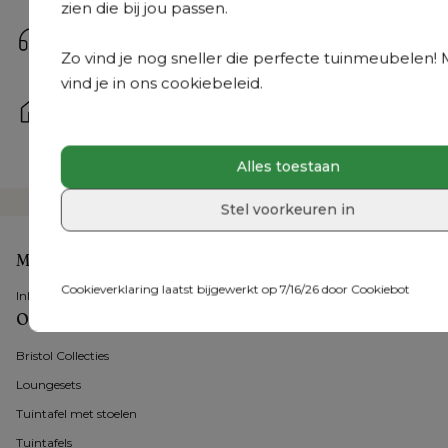
zien die bij jou passen.
We antwoorden zo snel mogelijk op je vraag.
Bel ons
Zo vind je nog sneller die perfecte tuinmeubelen! 
+31 408 08 07 58
 | Van maandag tot vrijdag: 8.30u - 
vind je in ons cookiebeleid.
18.30u en op zaterdag: 9.30u - 18u
Kom langs
Onze tuinmeubelexperts staan je bij in een van onze 
36 showrooms
Alles toestaan
Stel voorkeuren in
Mijn account
Cookieverklaring laatst bijgewerkt op 7/16/26 door
Cookiebot
Inloggen
Onze tuinmeubelen
Bristol Collecties
Loungesets
Tuintafel met stoelen
Tuintafels