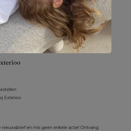
ds
Inloggen
meubelen kiezen?
Volg ons
en
ud
omenten 
exterioo momenten
xterioo
bestellen
ij Exterioo
nze nieuwsbrief en mis geen enkele actie! Ontvang