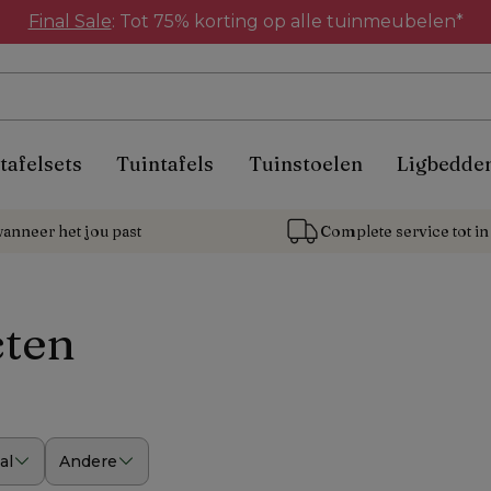
Final Sale
: Tot 75% korting op alle tuinmeubelen*
tafelsets
Tuintafels
Tuinstoelen
Ligbedde
anneer het jou past
Complete service tot in 
ten
al
Andere