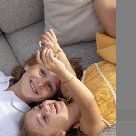
Kom langs
andag tot 
Onze tuinmeubelexperts staan je bij in 
p zaterdag: 
een van onze 
36 showrooms
er het jou past
Complete service tot in je tuin
atie
Mijn account