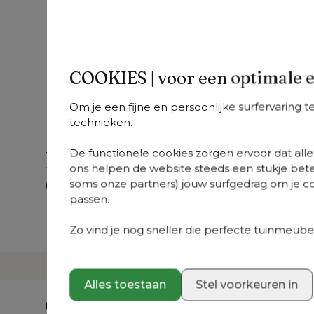
Vinci polywood reiniger
€ 24,90
Snelle levering
COOKIES | voor een optimale 
Om je een fijne en persoonlijke surfervaring 
technieken.
Hulp nodig?
De functionele cookies zorgen ervoor dat alles
ons helpen de website steeds een stukje bete
Veelgestelde vragen
Mail 
soms onze partners) jouw surfgedrag om je con
Snel antwoord op je vragen.
Stuur j
passen.
Bekijk ze hier
We ant
vraag.
Zo vind je nog sneller die perfecte tuinmeubel
Alles toestaan
Stel voorkeuren in
Onze tuinmeubelen
Klantenservi