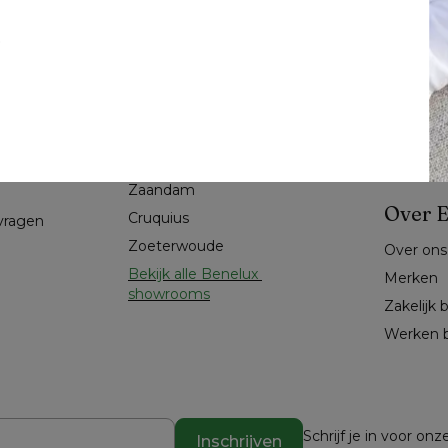
Nederland
Tuintren
t
Wateringen
ourneren
Hoe tuin
Eindhoven
Material
Roosendaal
Onderho
Sittard-Geleen
Buitenm
Utrecht
kheden
Jullie #
Zaandam
Over E
Cruquius
 vragen
Zoeterwoude
Over ons
Bekijk alle Benelux 
Merken
showrooms
Zakelijk 
Werken b
Schrijf je in voor o
Inschrijven