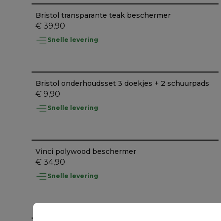
Bristol transparante teak beschermer
€ 39,90
Snelle levering
Bristol onderhoudsset 3 doekjes + 2 schuurpads
€ 9,90
Snelle levering
Vinci polywood beschermer
€ 34,90
Snelle levering