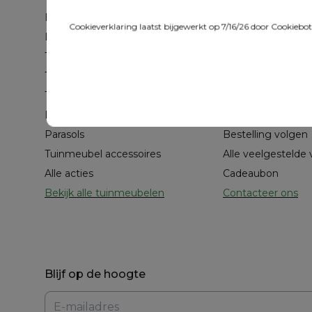
Bristol Collecties
Leveringsservices
Cookieverklaring laatst bijgewerkt op 7/16/26 door
Cookiebo
Loungesets
Annuleren en ret
Tuintafel met stoelen
Herstellen
Tuintafels
Onderhoud
Tuinstoelen
Garantie
Ligbedden
Betalingsmogelij
Parasols
Bestelling volgen
Tuinmeubel accessoires
Alle veelgestelde
Alle acties
Cadeaubon
Bekijk alle tuinmeubelen
Contacteer ons
Blijf op de hoogte