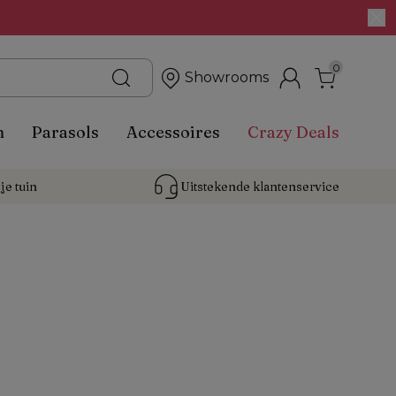
0
Showrooms
n
Parasols
Accessoires
Crazy Deals
je tuin
Uitstekende 
klantenservice