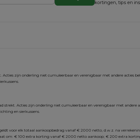
kortingen, tips en in
. Acties zijn onderling niet cumuleerbaar en verenigbaar met andere acties behal
ierkussens.
d strekt. Acties zijn onderling niet cumuleerbaar en verenigbaar met andere act
chting en sierkussens.
n geldt voor elk totaal aankoopbedrag vanaf € 2000 netto, d.w.z. na verrekenin
 gaat om: € 100 extra korting vanaf € 2000 netto aankoop; € 200 extra korti