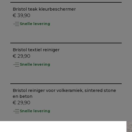
Bristol teak kleurbeschermer
€ 39,90
Snelle levering
Bristol textiel reiniger
€ 29,90
Snelle levering
Bristol reiniger voor volkeramiek, sintered stone
en beton
€ 29,90
Snelle levering