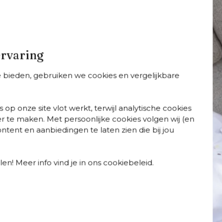
Bristol beschermer voor volkeramiek, sintered
stone en beton
€ 29,90
Snelle levering
ervaring
11 van 11 producten
te bieden, gebruiken we cookies en vergelijkbare
 op onze site vlot werkt, terwijl analytische cookies
r te maken. Met persoonlijke cookies volgen wij (en
ons
Bel ons
tent en aanbiedingen te laten zien die bij jou
e mail naar 
hallo@exterioo.nl
+31 408 08 07 58
 | Van ma
woorden zo snel mogelijk op je 
vrijdag: 8.30u - 18.30u en o
9.30u - 18u
en! Meer info vind je in ons cookiebeleid.
Tot 5 jaar garantie
Levering wanne
ce
Onze showrooms in
Inspir