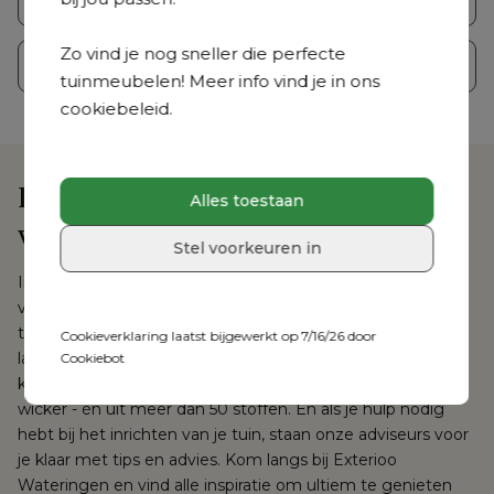
Zo vind je nog sneller die perfecte
Parasols
Accessoires
tuinmeubelen! Meer info vind je in ons
cookiebeleid.
Exterioo Wateringen: jouw partner 
Alles toestaan
voor stijlvolle buiteninrichting
Stel voorkeuren in
In de Exterioo showroom in Wateringen vind je alles om 
van je tuin of terras een plek vol dromen en herinneringen 
te maken. Ontdek de collecties van onze merken Bristol à 
Cookieverklaring laatst bijgewerkt op 7/16/26 door
la carte, Essentials by Bristol en Vinci Basics, test de 
Cookiebot
kwaliteit en kies uit materialen als aluminium, teak en 
wicker - én uit meer dan 50 stoffen. En als je hulp nodig 
hebt bij het inrichten van je tuin, staan onze adviseurs voor 
je klaar met tips en advies. Kom langs bij Exterioo 
Wateringen en vind alle inspiratie om ultiem te genieten 