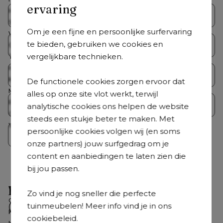
ervaring
Hoogte zitting
47 cm
Bristol Collecties
Loungesets
Stapelbaar
Ja
Om je een fijne en persoonlijke surfervaring
Verstelbaar
Nee
te bieden, gebruiken we cookies en
Tuintafelsets
Tuintafels
Gemonteerd
Ja
vergelijkbare technieken.
Totale afmetingen
B 57 x D 65 x H 91 cm
Hoogte armleuning
67.5 cm
Tuinstoelen
Ligbedden
Kussen(s) inbegrepen
Nee
De functionele cookies zorgen ervoor dat
Merk
Bristol à la carte
alles op onze site vlot werkt, terwijl
Roestvrij frame
Ja
Parasols
Accessoires
analytische cookies ons helpen de website
Coating
Premium coating
steeds een stukje beter te maken. Met
Weerbestendigheid tuinmeubel
Dit tuinmeubel is geschikt om in
persoonlijke cookies volgen wij (en soms
Crazy Deals
de zomer buiten te laten staan,
onze partners) jouw surfgedrag om je
maar het is raadzaam om het in
content en aanbiedingen te laten zien die
de winterperiode en bij langdurig
slecht weer overdekt te plaatsen
bij jou passen.
voor extra bescherming.
Hulp nodig?
Waterbestendigheid kussens
Ja
Zo vind je nog sneller die perfecte
Garantie
3 jaar garantie
Veelgestelde vragen
tuinmeubelen! Meer info vind je in ons
Kleur zitting
Beige
Snel antwoord op je vragen.
cookiebeleid.