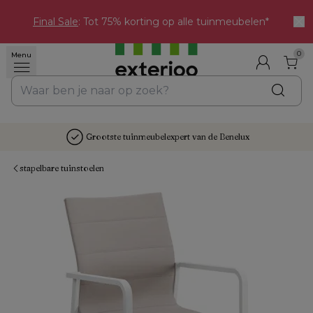
Final Sale
: Tot 75% korting op alle tuinmeubelen*
0
Menu
Grootste tuinmeubelexpert van de Benelux
stapelbare tuinstoelen