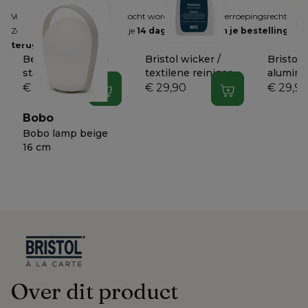
Voor producten die online gekocht worden, geldt het herroepingsrecht. 
Zodra je dit hebt gemeld, heb je 
14 dagen de tijd om je bestelling 
terug te sturen
.
Beschermhoes 4
Bristol wicker /
Bristol
stapelstoelen
textilene reiniger
alumini
€ 59
€ 29,90
€ 29,9
In winkelwagen
In winkelwagen
Bobo
Bobo lamp beige
16 cm
Over dit product