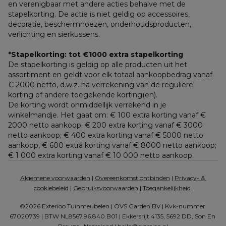
en verenigbaar met andere acties behalve met de 
stapelkorting. De actie is niet geldig op accessoires, 
decoratie, beschermhoezen, onderhoudsproducten, 
verlichting en sierkussens.
*Stapelkorting: tot €1000 extra stapelkorting
De stapelkorting is geldig op alle producten uit het 
assortiment en geldt voor elk totaal aankoopbedrag vanaf 
€ 2000 netto, d.w.z. na verrekening van de reguliere 
korting of andere toegekende korting(en). 
De korting wordt onmiddellijk verrekend in je 
winkelmandje. Het gaat om: € 100 extra korting vanaf € 
2000 netto aankoop; € 200 extra korting vanaf € 3000 
netto aankoop; € 400 extra korting vanaf € 5000 netto 
aankoop, € 600 extra korting vanaf € 8000 netto aankoop; 
€ 1 000 extra korting vanaf € 10 000 netto aankoop.
Algemene voorwaarden
 | 
Overeenkomst ontbinden
 | 
Privacy- & 
cookiebeleid
 | 
Gebruiksvoorwaarden
 | 
Toegankelijkheid
©2026 Exterioo Tuinmeubelen | OVS Garden BV | Kvk-nummer 
67020739 | BTW NL8567.96.840.B01 | Ekkersrijt 4135, 5692 DD, Son En 