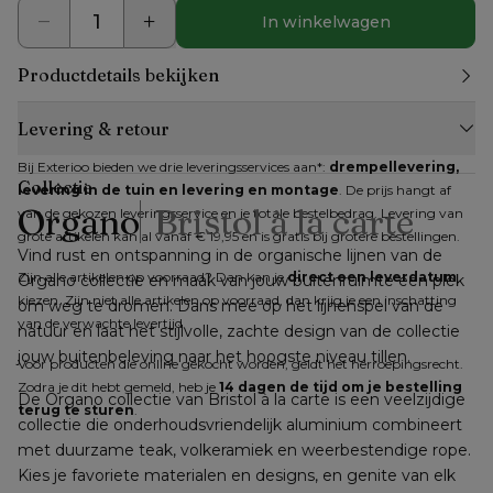
In winkelwagen
Productdetails bekijken
Levering & retour
Bij Exterioo bieden we drie leveringsservices aan*: 
drempellevering, 
Collectie
levering in de tuin en levering en montage
. De prijs hangt af 
Organo
Bristol à la carte
van de gekozen leveringsservice en je totale bestelbedrag. Levering van 
grote artikelen kan al vanaf € 19,95 en is gratis bij grotere bestellingen.
Vind rust en ontspanning in de organische lijnen van de 
Zijn alle artikelen op voorraad? Dan kan je 
direct een leverdatum
Organo collectie en maak van jouw buitenruimte een plek 
kiezen. Zijn niet alle artikelen op voorraad, dan krijg je een inschatting 
om weg te dromen. Dans mee op het lijnenspel van de 
van de verwachte levertijd.
natuur en laat het stijlvolle, zachte design van de collectie 
jouw buitenbeleving naar het hoogste niveau tillen.
Voor producten die online gekocht worden, geldt het herroepingsrecht. 
Zodra je dit hebt gemeld, heb je 
14 dagen de tijd om je bestelling 
De Organo collectie van Bristol à la carte is een veelzijdige 
terug te sturen
.
collectie die onderhoudsvriendelijk aluminium combineert 
met duurzame teak, volkeramiek en weerbestendige rope. 
Kies je favoriete materialen en designs, en genite van elk 