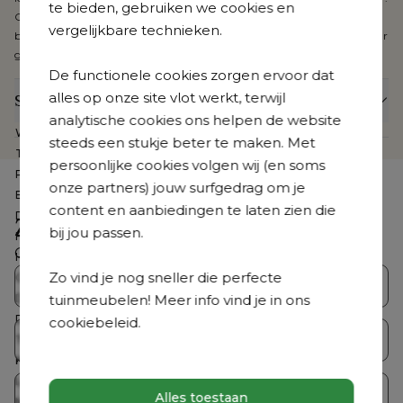
te bieden, gebruiken we cookies en
Cosytica is verkrijgbaar in verschillende kleuren en patronen, ook
vergelijkbare technieken.
beschikbaar voor je poef, sierkussens, etc. Bij Cosytica geniet je van 3 jaar
garantie.
De functionele cookies zorgen ervoor dat
alles op onze site vlot werkt, terwijl
Specificaties
analytische cookies ons helpen de website
Webartikelnummer
CB3959212
steeds een stukje beter te maken. Met
Te zien in de showroom
Nee
persoonlijke cookies volgen wij (en soms
Product collectie
Organo
onze partners) jouw surfgedrag om je
Breedte
246 cm
content en aanbiedingen te laten zien die
Diepte
91 cm
Zoek je iets anders?
bij jou passen.
Hoogte
63.5 cm
Ontdek ons volledig aanbod
Hoogte zitting
13.5 cm
Zo vind je nog sneller die perfecte
Gemonteerd
Nee
Bristol Collecties
Loungesets
tuinmeubelen! Meer info vind je in ons
Dikte rugkussen
14 cm
Dikte zitkussen
23 cm
cookiebeleid.
Tuintafelsets
Tuintafels
Totale afmetingen
B 252 x D 91 x H 63.50 cm
Kussen(s) inbegrepen
Ja
Loungetafel inbegrepen
Nee
Tuinstoelen
Ligbedden
Alles toestaan
Merk
Bristol à la carte