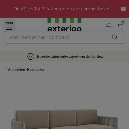
Final Sale
: Tot 75% korting op alle tuinmeubelen*
0
Menu
Grootste tuinmeubelexpert van de Benelux
Aluminium loungesets