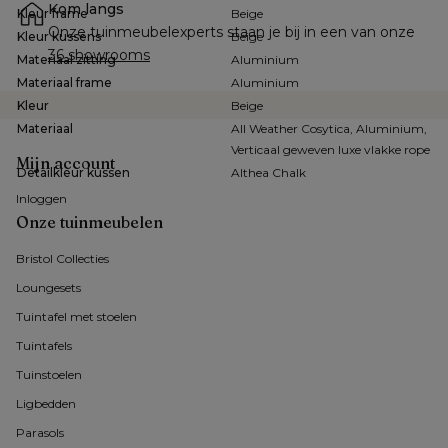
Kom langs
Kleur frame
Beige
Onze tuinmeubelexperts staan je bij in een van onze 
Kleur kussens
Beige
36 showrooms
Materiaal zitting
Aluminium
Materiaal frame
Aluminium
Kleur
Beige
Materiaal
All Weather Cosytica, Aluminium,
Verticaal geweven luxe vlakke rope
Mijn account
Detailkleur kussen
Althea Chalk
Inloggen
Onze tuinmeubelen
Bristol Collecties
Loungesets
Tuintafel met stoelen
Tuintafels
Tuinstoelen
Ligbedden
Parasols