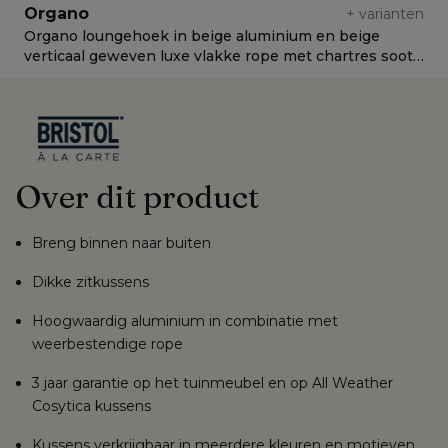
Organo
+
varianten
Organo loungehoek in beige aluminium en beige
O
verticaal geweven luxe vlakke rope met chartres sooty
v
all weather sunbrella® luxe kussens
w
Over dit product
Breng binnen naar buiten
Dikke zitkussens
Hoogwaardig aluminium in combinatie met
weerbestendige rope
3 jaar garantie op het tuinmeubel en op All Weather
Cosytica kussens
Kussens verkrijgbaar in meerdere kleuren en motieven,