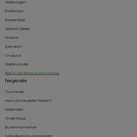
Wateringen
Eindhoven
Roosendaal
Sittard-Geleen
Utrecht
Zaandam
Cruquius
Zoeterwoude
Bekijk alle Benelux showrooms
Inspiratie
Tuintrends
Hoe tuinmeubelen kiezen?
Materialen
Onderhoud
Buitenmomenten 
Jullie #exterioo momenten