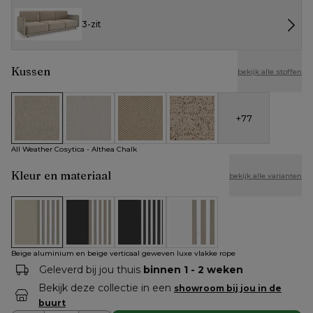
3-zit
Kussen
bekijk alle stoffen
+
77
All Weather Cosytica - Althea Chalk
All Weather Cosytica - Althea Off White
All Weather Cosytica - Althea Camel
All Weather Cosytica - Bora J
All Weather Cosytica - Althea Chalk
Kleur en materiaal
bekijk alle varianten
Beige aluminium en beige verticaal geweven luxe vlakke rop
Zwart aluminium en beige verticaal geweven luxe 
Zwart aluminium en zwart verticaal gew
Wit aluminium en beige verti
Beige aluminium en beige verticaal geweven luxe vlakke rope
Geleverd bij jou thuis
binnen 1 - 2 weken
Bekijk deze collectie in een
showroom bij jou in de
buurt