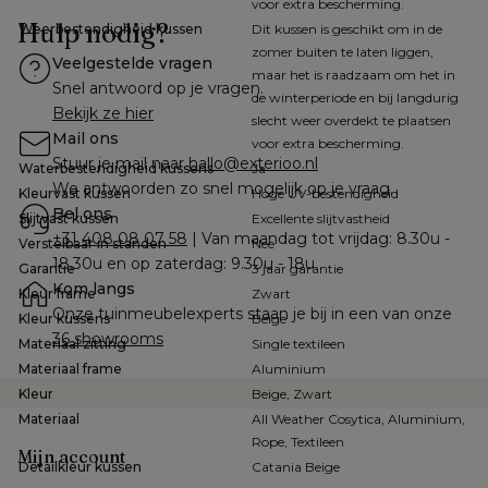
voor extra bescherming.
Hulp nodig?
Weerbestendigheid kussen
Dit kussen is geschikt om in de
zomer buiten te laten liggen,
Veelgestelde vragen
maar het is raadzaam om het in
Snel antwoord op je vragen.
de winterperiode en bij langdurig
Bekijk ze hier
slecht weer overdekt te plaatsen
Mail ons
voor extra bescherming.
Stuur je mail naar 
hallo@exterioo.nl
Waterbestendigheid kussens
Ja
We antwoorden zo snel mogelijk op je vraag.
Kleurvast kussen
Hoge UV-bestendigheid
Bel ons
Slijtvast kussen
Excellente slijtvastheid
+31 408 08 07 58
 | Van maandag tot vrijdag: 8.30u - 
Verstelbaar in standen
Nee
18.30u en op zaterdag: 9.30u - 18u
Garantie
3 jaar garantie
Kom langs
Kleur frame
Zwart
Onze tuinmeubelexperts staan je bij in een van onze 
Kleur kussens
Beige
36 showrooms
Materiaal zitting
Single textileen
Materiaal frame
Aluminium
Kleur
Beige, Zwart
Materiaal
All Weather Cosytica, Aluminium,
Rope, Textileen
Mijn account
Detailkleur kussen
Catania Beige