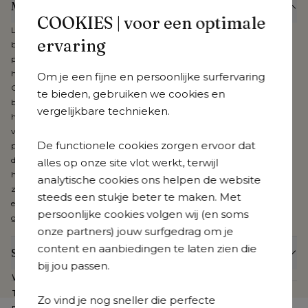
Meer informatie
COOKIES | voor een optimale
Laat het stijlvolle, zachte design van de Orso collectie vervloeien met je
ervaring
buitenomgeving. Combineer onderhoudsvriendelijk aluminium met
prachtige, weerbestendige rope voor een buitenbeleving van het
hoogste niveau. De kussens zijn uniek en uiterst kwalitatief dankzij hun
Om je een fijne en persoonlijke surfervaring
Cosytica-stof. Verbind interieur met exterieur en beleef de gezelligste
te bieden, gebruiken we cookies en
buitenmomenten aan je poolhouse, onder je patio of pergola. De stof
vergelijkbare technieken.
heeft een speciaal ontwikkelde coating en is daardoor waterresistent,
vuilafstotend en vlekbestendig. Dankzij de diepe kleuring van de
De functionele cookies zorgen ervoor dat
polypropyleen vezel is de stof slijt- en kleurvast. Gecombineerd met een
dubbele laag sneldrogend schuim met open poriënstructuur creëer je
alles op onze site vlot werkt, terwijl
het comfortabelste loungegevoel ooit. Alle kussens hebben een rits en
analytische cookies ons helpen de website
zijn machinewasbaar. Cosytica is verkrijgbaar in verschillende kleuren
steeds een stukje beter te maken. Met
en patronen, ook beschikbaar voor je poef, sierkussens, etc. Bij Cosytica
persoonlijke cookies volgen wij (en soms
geniet je van 3 jaar garantie.
onze partners) jouw surfgedrag om je
content en aanbiedingen te laten zien die
Specificaties
bij jou passen.
Webartikelnummer
CB39879563
Te zien in de showroom
Nee
Zo vind je nog sneller die perfecte