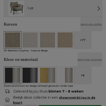
1-zit
Kussen
bekijk alle stoffen
+
77
All Weather Cosytica - Catania Beige
All Weather Cosytica - Althea Off White
All Weather Cosytica - Althea Chalk
All Weather Cosytica - Althe
All Weather Cosytica - Catania Beige
Kleur en materiaal
bekijk alle varianten
+
8
Zwart aluminium en beige verticaal geweven ronde rope
Zwart aluminium en zwart verticaal geweven rond
Teak en beige verticaal geweven ronde
Wit aluminium en beige vert
Zwart aluminium en beige verticaal geweven ronde rope
Geleverd bij jou thuis
binnen 7 - 8 weken
Bekijk deze collectie in een
showroom bij jou in de
buurt