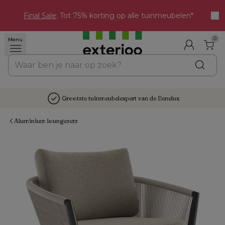
Final Sale
: Tot 75% korting op alle tuinmeubelen*
0
Menu
Grootste tuinmeubelexpert van de Benelux
Aluminium loungesets