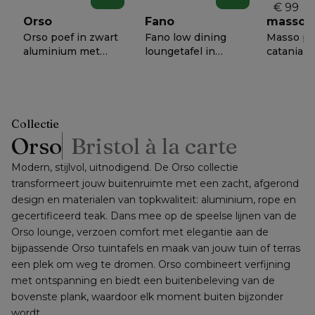
lounge 1
€ 99
cm x B 
Orso
Fano
masso
68 cm
Orso poef in zwart
Fano low dining
Masso po
aluminium met
loungetafel in
catania be
Catania Beige all
zwart aluminium
weather c
€ 818
€ 1458
€ 658
−
50%
−
50%
−
5
weather cosytica
en volkeramiek
B 60 x D 
kussen
shilin - Dia. 85 x -
cm
Dia. 85 x H 75 cm
Collectie
Orso
Bristol à la carte
Modern, stijlvol, uitnodigend. De Orso collectie 
transformeert jouw buitenruimte met een zacht, afgerond 
design en materialen van topkwaliteit: aluminium, rope en 
gecertificeerd teak. Dans mee op de speelse lijnen van de 
Orso lounge, verzoen comfort met elegantie aan de 
bijpassende Orso tuintafels en maak van jouw tuin of terras 
een plek om weg te dromen. Orso combineert verfijning 
met ontspanning en biedt een buitenbeleving van de 
bovenste plank, waardoor elk moment buiten bijzonder 
wordt.