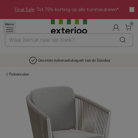
Final Sale
: Tot 75% korting op alle tuinmeubelen*
0
Menu
Grootste tuinmeubelexpert van de Benelux
Tuinstoelen