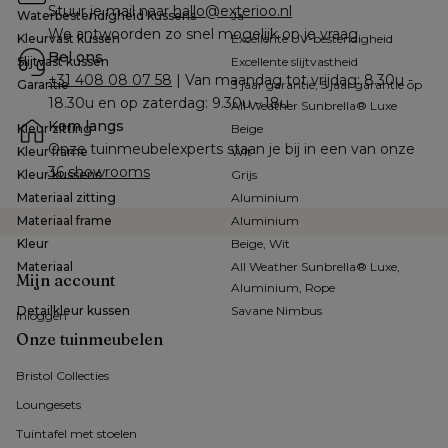
Stuur je mail naar 
hallo@exterioo.nl
Waterbestendigheid kussens
Ja
We antwoorden zo snel mogelijk op je vraag.
Kleurvast kussen
Excellente UV-bestendigheid
Bel ons
Slijtvast kussen
Excellente slijtvastheid
+31 408 08 07 58
 | Van maandag tot vrijdag: 8.30u - 
Garantie
3 jaar garantie, 5 jaar garantie op
18.30u en op zaterdag: 9.30u - 18u
All Weather Sunbrella® Luxe
Kom langs
Kleur zitting
Beige
Onze tuinmeubelexperts staan je bij in een van onze 
Kleur frame
Wit
36 showrooms
Kleur kussens
Grijs
Materiaal zitting
Aluminium
Materiaal frame
Aluminium
Kleur
Beige, Wit
Materiaal
All Weather Sunbrella® Luxe,
Mijn account
Aluminium, Rope
Detailkleur kussen
Savane Nimbus
Inloggen
Onze tuinmeubelen
Bristol Collecties
Loungesets
Tuintafel met stoelen