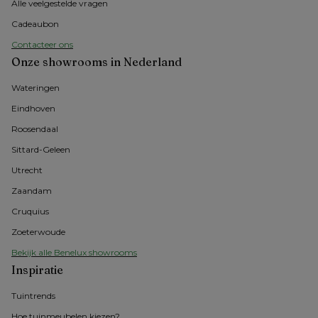
Alle veelgestelde vragen
Cadeaubon
Contacteer ons
Onze showrooms in Nederland
Wateringen
Eindhoven
Roosendaal
Sittard-Geleen
Utrecht
Zaandam
Cruquius
Zoeterwoude
Bekijk alle Benelux showrooms
Inspiratie
Tuintrends
Hoe tuinmeubelen kiezen?