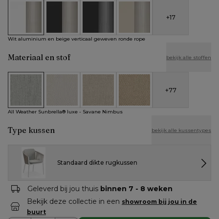
+
17
Wit aluminium en beige verticaal geweven ronde rope
Zwart aluminium en beige verticaal geweven rond
Zwart aluminium en zwart verticaal ge
Beige aluminium en beige ve
Wit aluminium en beige verticaal geweven ronde rope
Materiaal en stof
bekijk alle stoffen
+
77
All Weather Sunbrella® luxe - Savane Nimbus
All Weather Cosytica - Althea Off White
All Weather Cosytica - Althea Chalk
All Weather Cosytica - Althe
All Weather Sunbrella® luxe - Savane Nimbus
Type kussen
bekijk alle kussentypes
Standaard dikte rugkussen
Geleverd bij jou thuis
binnen 7 - 8 weken
Bekijk deze collectie in een
showroom bij jou in de
buurt