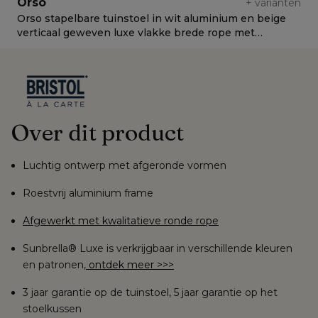
Orso
+
varianten
Orso stapelbare tuinstoel in wit aluminium en beige
O
verticaal geweven luxe vlakke brede rope met
L
stoelkussen in All Weather Sunbrella® Luxe Natte
Linen Chalk
Over dit product
Luchtig ontwerp met afgeronde vormen
Roestvrij aluminium frame
Afgewerkt met kwalitatieve ronde rope
Sunbrella® Luxe is verkrijgbaar in verschillende kleuren
en patronen,
ontdek meer >>>
3 jaar garantie op de tuinstoel, 5 jaar garantie op het
stoelkussen