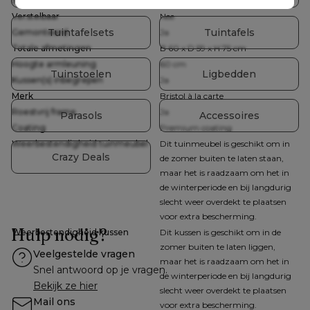
Stapelbaar
Nee
Verstelbaar
Nee
Tuintafelsets
Tuintafels
Gemonteerd
Ja
Totale afmetingen
B 60 x D 59 x H 75 cm
Hoogte armleuning
60 cm
Tuinstoelen
Ligbedden
Kussen(s) inbegrepen
Ja
Merk
Bristol à la carte
Roestvrij frame
Ja
Parasols
Accessoires
Coating
Premium coating
Weerbestendigheid tuinmeubel
Dit tuinmeubel is geschikt om in
Crazy Deals
de zomer buiten te laten staan,
maar het is raadzaam om het in
de winterperiode en bij langdurig
slecht weer overdekt te plaatsen
voor extra bescherming.
Hulp nodig?
Weerbestendigheid kussen
Dit kussen is geschikt om in de
zomer buiten te laten liggen,
Veelgestelde vragen
maar het is raadzaam om het in
Snel antwoord op je vragen.
de winterperiode en bij langdurig
Bekijk ze hier
slecht weer overdekt te plaatsen
Mail ons
voor extra bescherming.