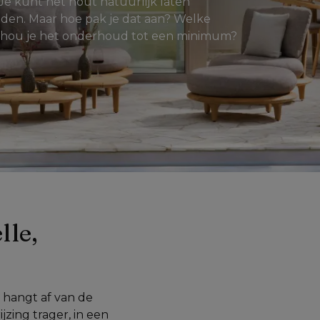
e kunt het hout natuurlijk laten 
den. Maar hoe pak je dat aan? Welke 
oe hou je het onderhoud tot een minimum?
le, 
 hangt af van de 
ing trager, in een 