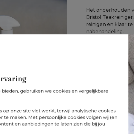
Het onderhouden v
Bristol Teakreinige
reinigen en klaar 
nabehandeling.
Stap 1 – Zorg da
Stap 2 – Schud 
met een doek. 
en aanslag los 
Stap 3 – Schuur
ervaring
van een spons t
Stap 4 – Spoel g
te bieden, gebruiken we cookies en vergelijkbare
drogen.
Stap 5 – Breng 
langdurig mooie 
 op onze site vlot werkt, terwijl analytische cookies
r te maken. Met persoonlijke cookies volgen wij (en
Met deze stappen b
tent en aanbiedingen te laten zien die bij jou
Shop deze reinig