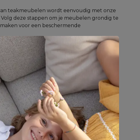
an teakmeubelen wordt eenvoudig met onze 
r. Volg deze stappen om je meubelen grondig te 
te maken voor een beschermende 
t het meubel volledig stofvrij en droog is.
de 
Bristol Teak Reiniger
 en breng royaal aan 
Laat minstens 3 minuten inwerken om vlekken 
te maken.
 het meubel gelijkmatig met de schuurkant 
ot de reiniger begint te schuimen.
oed af met een tuinslang en laat volledig 
de 
transparante teakbeschermer
  aan voor een 
uitstraling.
lijft je teakmeubel perfect onderhouden.
er