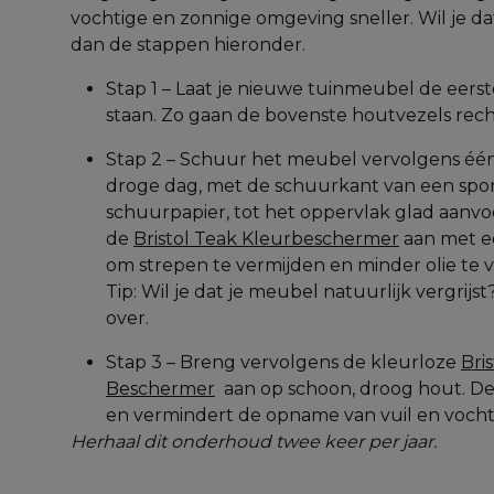
vochtige en zonnige omgeving sneller. Wil je d
dan de stappen hieronder.
Stap 1 – Laat je nieuwe tuinmeubel de eerst
staan. Zo gaan de bovenste houtvezels rech
Stap 2 – Schuur het meubel vervolgens één 
droge dag, met de schuurkant van een spons 
schuurpapier, tot het oppervlak glad aanvoe
de 
Bristol Teak Kleurbeschermer
 aan met ee
om strepen te vermijden en minder olie te 
Tip: Wil je dat je meubel natuurlijk vergrijst
over.
Stap 3 – Breng vervolgens de kleurloze 
Bris
Beschermer
  aan op schoon, droog hout. Dez
en vermindert de opname van vuil en vocht
Herhaal dit onderhoud twee keer per jaar.