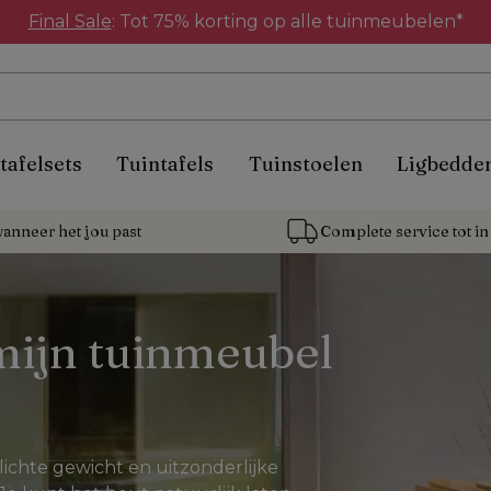
Final Sale
: Tot 75% korting op alle tuinmeubelen*
tafelsets
Tuintafels
Tuinstoelen
Ligbedde
anneer het jou past
Complete service tot in 
ijn tuinmeubel 
ichte gewicht en uitzonderlijke 