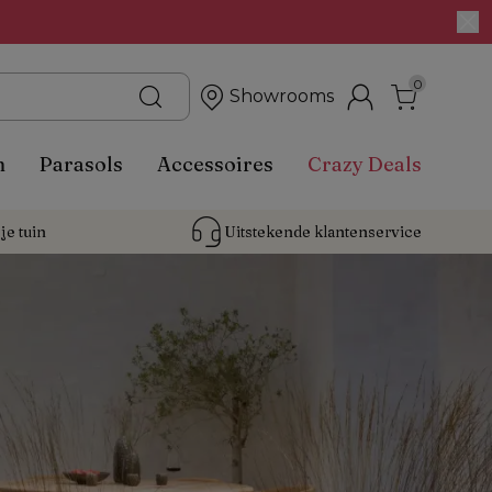
0
Showrooms
n
Parasols
Accessoires
Crazy Deals
je tuin
Uitstekende 
klantenservice