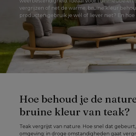
weerbestendigheid. Ideaal voor tuinmeubelen. J
vergrijzen of net de warme, bruine kleur behou
producten gebruik je wél of liever niet? En h
Hoe behoud je de naturel
bruine kleur van teak?
Teak vergrijst van nature. Hoe snel dat gebeurt,
omgeving: in droge omstandigheden gaat vergrijz