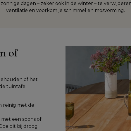
zonnige dagen – zeker ook in de winter – te verwijderen
ventilatie en voorkom je schimmel en mosvorming.
n of 
behouden of het 
e tuintafel 
Stap 1 - Maak de tafel nat met lauw water en reinig met de 
 met een spons of 
Doe dit bij droog 