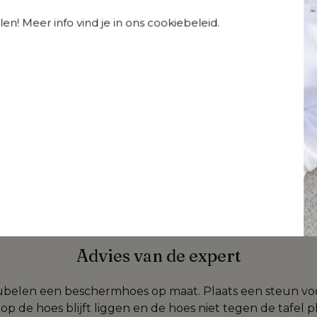
en! Meer info vind je in ons cookiebeleid.
Advies van de expert
 juiste spons? Met onze 
Bristol onderhoudsset
 ben je z
t
Advies van de expert
ubelen een beschermhoes op maat. Plaats een steun v
p de hoes blijft liggen en de hoes niet tegen de tafel pla