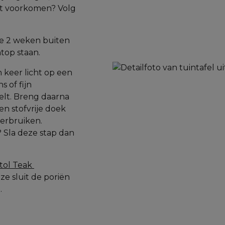
at voorkomen? Volg 
e 2 weken buiten 
top staan.
keer licht op een 
of fijn 
lt. Breng daarna 
n stofvrije doek 
verbruiken.
? Sla deze stap dan 
tol Teak 
e sluit de poriën 
.