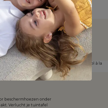
eker van je stuk. 
oor beschermhoezen onder 
kt. Verlucht je tuintafel 