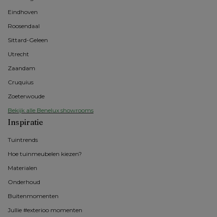
Eindhoven
Roosendaal
Sittard-Geleen
Utrecht
Zaandam
Cruquius
Zoeterwoude
Bekijk alle Benelux showrooms
Inspiratie
Tuintrends
Hoe tuinmeubelen kiezen?
Materialen
Onderhoud
Buitenmomenten 
Jullie #exterioo momenten