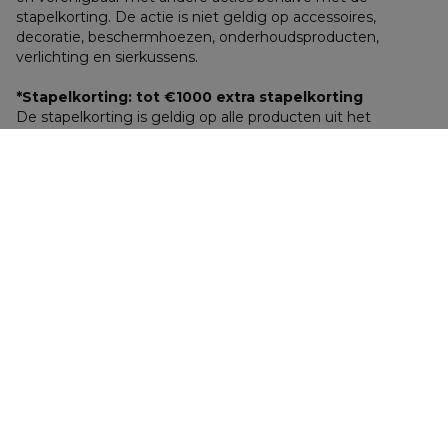
stapelkorting. De actie is niet geldig op accessoires, 
decoratie, beschermhoezen, onderhoudsproducten, 
verlichting en sierkussens.
*Stapelkorting: tot €1000 extra stapelkorting
De stapelkorting is geldig op alle producten uit het 
assortiment en geldt voor elk totaal aankoopbedrag vanaf 
€ 2000 netto, d.w.z. na verrekening van de reguliere 
korting of andere toegekende korting(en). 
De korting wordt onmiddellijk verrekend in je 
winkelmandje. Het gaat om: € 100 extra korting vanaf € 
2000 netto aankoop; € 200 extra korting vanaf € 3000 
netto aankoop; € 400 extra korting vanaf € 5000 netto 
aankoop, € 600 extra korting vanaf € 8000 netto aankoop; 
€ 1 000 extra korting vanaf € 10 000 netto aankoop.
Algemene voorwaarden
 | 
Overeenkomst ontbinden
 | 
Privacy- & 
cookiebeleid
 | 
Gebruiksvoorwaarden
 | 
Toegankelijkheid
©2026 Exterioo Tuinmeubelen | OVS Garden BV | Kvk-nummer 
67020739 | BTW NL8567.96.840.B01 | Ekkersrijt 4135, 5692 DD, Son En 
Breugel, Nederland | 
hallo@exterioo.nl