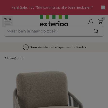
Final Sale
: Tot 75% korting op alle tuinmeubelen*
0
Menu
Grootste tuinmeubelexpert van de Benelux
Loungestoel