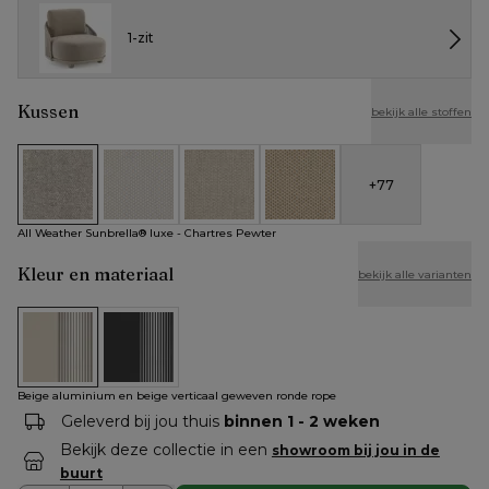
1-zit
Kussen
bekijk alle stoffen
+
77
All Weather Sunbrella® luxe - Chartres Pewter
All Weather Cosytica - Althea Off White
All Weather Cosytica - Althea Chalk
All Weather Cosytica - Althe
All Weather Sunbrella® luxe - Chartres Pewter
Kleur en materiaal
bekijk alle varianten
Beige aluminium en beige verticaal geweven ronde rope
Zwart aluminium en zwart verticaal geweven rond
Beige aluminium en beige verticaal geweven ronde rope
Geleverd bij jou thuis
binnen 1 - 2 weken
Bekijk deze collectie in een
showroom bij jou in de
buurt