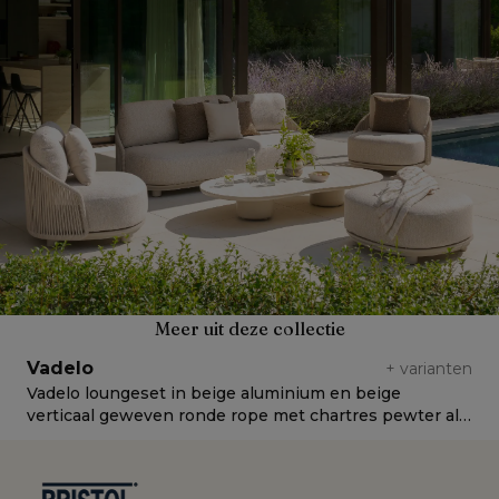
Meer uit deze collectie
Vadelo
+
varianten
Vadelo loungeset in beige aluminium en beige
V
verticaal geweven ronde rope met chartres pewter all
v
weather sunbrella® luxe kussen
w