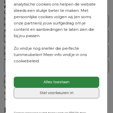
Hoogte zitting
11.5 cm
Zoek je iets anders?
analytische cookies ons helpen de website
Kussen(s) inbegrepen
Ja
steeds een stukje beter te maken. Met
Ontdek ons volledig aanbod
Loungetafel inbegrepen
Nee
persoonlijke cookies volgen wij (en soms
Merk
Bristol à la carte
Bristol Collecties
Loungesets
onze partners) jouw surfgedrag om je
Kleur frame
Beige
content en aanbiedingen te laten zien die
Kleur kussens
Grijs
bij jou passen.
Tuintafelsets
Tuintafels
Materiaal zitting
Aluminium
Materiaal frame
Aluminium
Zo vind je nog sneller die perfecte
Aantal personen
1 persoon
Tuinstoelen
Ligbedden
Kleur
Beige
tuinmeubelen! Meer info vind je in ons
Materiaal
All Weather Sunbrella® Luxe,
cookiebeleid.
Aluminium, Verticaal geweven
Parasols
Accessoires
ronde rope
Gemonteerd
Nee
Crazy Deals
Alles toestaan
Detailkleur kussen
Chartres Pewter
Wasbare hoes
Nee
Stel voorkeuren in
Roestvrij frame
Ja
Weerbestendigheid tuinmeubel
Dit tuinmeubel is geschikt om in
de zomer buiten te laten staan,
Hulp nodig?
maar het is raadzaam om het in
Cookieverklaring laatst bijgewerkt op 7/16/26 door