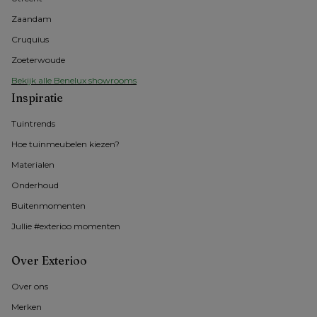
Zaandam
Cruquius
Zoeterwoude
Bekijk alle Benelux showrooms
Inspiratie
Tuintrends
Hoe tuinmeubelen kiezen?
Materialen
Onderhoud
Buitenmomenten 
Jullie #exterioo momenten
Over Exterioo
Over ons
Merken