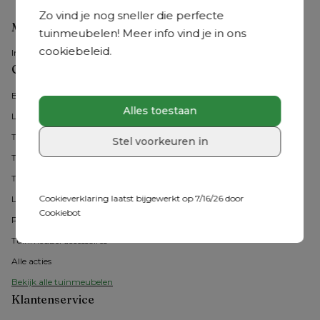
Zo vind je nog sneller die perfecte
Mijn account
tuinmeubelen! Meer info vind je in ons
cookiebeleid.
Inloggen
Onze tuinmeubelen
Bristol Collecties
Alles toestaan
Loungesets
Tuintafel met stoelen
Stel voorkeuren in
Tuintafels
Tuinstoelen
Cookieverklaring laatst bijgewerkt op 7/16/26 door
Ligbedden
Cookiebot
Parasols
Tuinmeubel accessoires
Alle acties
Bekijk alle tuinmeubelen
Klantenservice