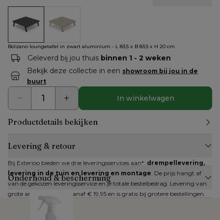
Bolzano loungetafel in zwart aluminium - L 83,5 x B 83,5 x H
Bolzano loungetafel in beige aluminium - L 83.5 x 
Bolzano loungetafel in zwart aluminium - L 83,5 x B 83,5 x H 20 cm
Geleverd bij jou thuis
binnen 1 - 2 weken
Bekijk deze collectie in een
showroom bij jou in de
buurt
In winkelwagen
Productdetails bekijken
Levering & retour
Bij Exterioo bieden we drie leveringsservices aan*: 
drempellevering, 
levering in de tuin en levering en montage
. De prijs hangt af 
Onderhoud & bescherming
van de gekozen leveringsservice en je totale bestelbedrag. Levering van 
grote artikelen kan al vanaf € 19,95 en is gratis bij grotere bestellingen.
Zijn alle artikelen op voorraad? Dan kan je 
direct een leverdatum