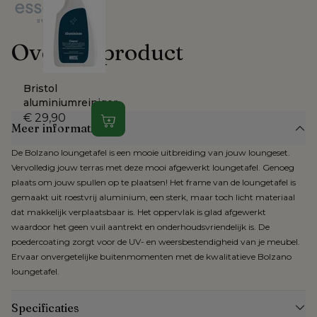
kiezen. Zijn niet alle artikelen op voorraad, dan krijg je een inschatting 
van de verwachte levertijd.
Over dit product
Voor producten die online gekocht worden, geldt het herroepingsrecht. 
Zodra je dit hebt gemeld, heb je 
14 dagen de tijd om je bestelling 
terug te sturen
.
Bristol
aluminiumreiniger
€ 29,90
In winkelwagen
Meer informatie
De Bolzano loungetafel is een mooie uitbreiding van jouw loungeset.
Vervolledig jouw terras met deze mooi afgewerkt loungetafel. Genoeg
plaats om jouw spullen op te plaatsen! Het frame van de loungetafel is
gemaakt uit roestvrij aluminium, een sterk, maar toch licht materiaal
dat makkelijk verplaatsbaar is. Het oppervlak is glad afgewerkt
waardoor het geen vuil aantrekt en onderhoudsvriendelijk is. De
poedercoating zorgt voor de UV- en weersbestendigheid van je meubel.
Ervaar onvergetelijke buitenmomenten met de kwalitatieve Bolzano
loungetafel.
Specificaties