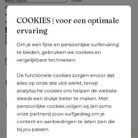
Kleur frame
Zwart
Kleur tafelblad
Zwart
Materiaal frame
Aluminium
COOKIES | voor een optimale
Materiaal tafelblad
Aluminium
Hulp nodig?
ervaring
Kleur
Zwart
Materiaal
Aluminium
Veelgestelde vragen
Detailkleur tafelblad
Zwart
Om je een fijne en persoonlijke surfervaring
Snel antwoord op je vragen.
te bieden, gebruiken we cookies en
Bekijk ze hier
vergelijkbare technieken.
Mail ons
Stuur je mail naar 
hallo@exterioo.nl
We antwoorden zo snel mogelijk op je vraag.
De functionele cookies zorgen ervoor dat
Bel ons
alles op onze site vlot werkt, terwijl
+31 408 08 07 58
 | Van maandag tot vrijdag: 8.30u - 
analytische cookies ons helpen de website
18.30u en op zaterdag: 9.30u - 18u
steeds een stukje beter te maken. Met
Kom langs
persoonlijke cookies volgen wij (en soms
Onze tuinmeubelexperts staan je bij in een van onze 
onze partners) jouw surfgedrag om je
36 showrooms
content en aanbiedingen te laten zien die
bij jou passen.