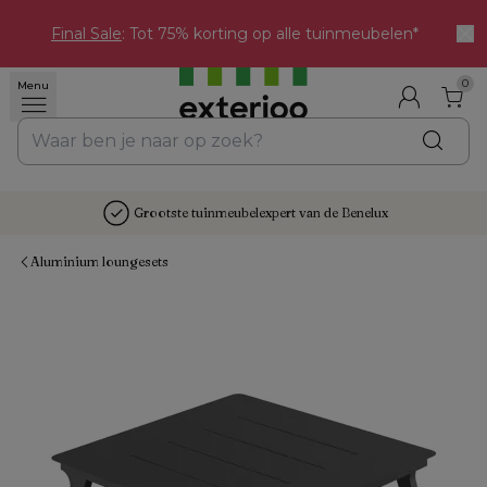
Final Sale
: Tot 75% korting op alle tuinmeubelen*
0
Menu
Grootste tuinmeubelexpert van de Benelux
Aluminium loungesets