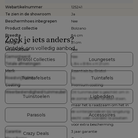
Webartikelnummer
125241
Te zien in de showroom
Ja
Beschermhoes inbegrepen
Nee
Product collectie
Bolzano
Breedte
84 cm
Zoek je iets anders?
Hoogte
21 cm
Ontdek ons volledig aanbod
Uitschuifbaar
Nee
Gemonteerd
Nee
Bristol Collecties
Loungesets
Totale afmetingen
L 84 x B 84 x H 21 cm
Merk
Essentials by Bristol
Tuintafelsets
Tuintafels
Roestvrij frame
Ja
Coating
Premium coating
Weerbestendigheid tuinmeubel
Dit tuinmeubel is geschikt om in
Tuinstoelen
Ligbedden
de zomer buiten te laten staan,
maar het is raadzaam om het in
de winterperiode en bij langdurig
Parasols
Accessoires
slecht weer overdekt te plaatsen
voor extra bescherming.
Garantie
3 jaar garantie
Crazy Deals