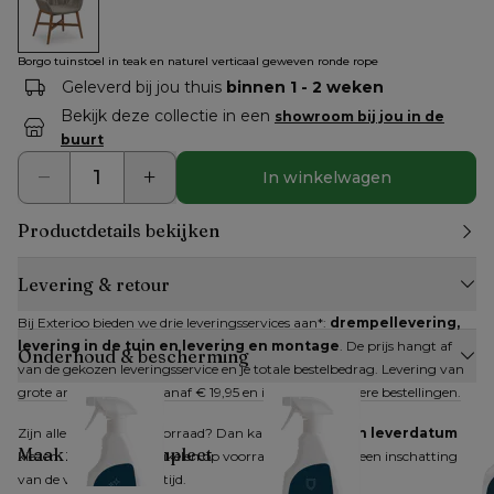
Borgo tuinstoel in teak en naturel verticaal geweven ronde r
Borgo tuinstoel in teak en naturel verticaal geweven ronde rope
Geleverd bij jou thuis
binnen 1 - 2 weken
Bekijk deze collectie in een
showroom bij jou in de
buurt
In winkelwagen
Productdetails bekijken
Levering & retour
Bij Exterioo bieden we drie leveringsservices aan*: 
drempellevering, 
levering in de tuin en levering en montage
. De prijs hangt af 
Onderhoud & bescherming
van de gekozen leveringsservice en je totale bestelbedrag. Levering van 
grote artikelen kan al vanaf € 19,95 en is gratis bij grotere bestellingen.
Zijn alle artikelen op voorraad? Dan kan je 
direct een leverdatum
Maak je look compleet
kiezen. Zijn niet alle artikelen op voorraad, dan krijg je een inschatting 
van de verwachte levertijd.