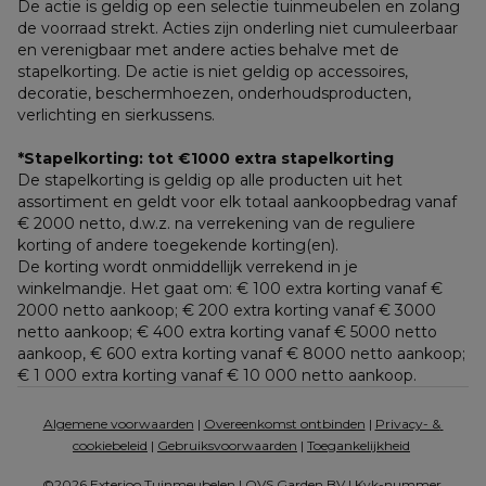
De actie is geldig op een selectie tuinmeubelen en zolang 
de voorraad strekt. Acties zijn onderling niet cumuleerbaar 
en verenigbaar met andere acties behalve met de 
stapelkorting. De actie is niet geldig op accessoires, 
decoratie, beschermhoezen, onderhoudsproducten, 
verlichting en sierkussens.
*Stapelkorting: tot €1000 extra stapelkorting
De stapelkorting is geldig op alle producten uit het 
assortiment en geldt voor elk totaal aankoopbedrag vanaf 
€ 2000 netto, d.w.z. na verrekening van de reguliere 
korting of andere toegekende korting(en). 
De korting wordt onmiddellijk verrekend in je 
winkelmandje. Het gaat om: € 100 extra korting vanaf € 
2000 netto aankoop; € 200 extra korting vanaf € 3000 
netto aankoop; € 400 extra korting vanaf € 5000 netto 
aankoop, € 600 extra korting vanaf € 8000 netto aankoop; 
€ 1 000 extra korting vanaf € 10 000 netto aankoop.
Algemene voorwaarden
 | 
Overeenkomst ontbinden
 | 
Privacy- & 
cookiebeleid
 | 
Gebruiksvoorwaarden
 | 
Toegankelijkheid
©2026 Exterioo Tuinmeubelen | OVS Garden BV | Kvk-nummer 