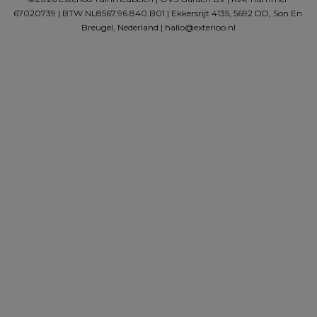
67020739 | BTW NL8567.96.840.B01 | Ekkersrijt 4135, 5692 DD, Son En 
Breugel, Nederland | 
hallo@exterioo.nl