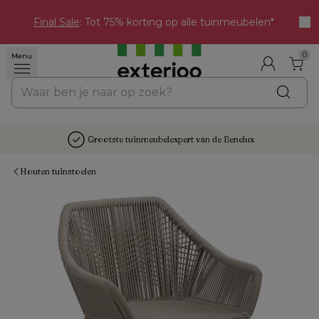
Final Sale
: Tot 75% korting op alle tuinmeubelen*
0
Menu
Grootste tuinmeubelexpert van de Benelux
Houten tuinstoelen