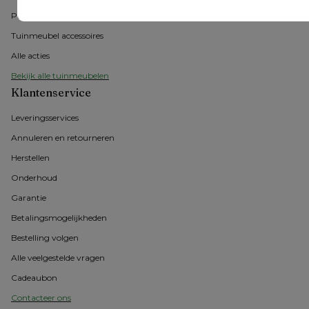
Parasols
Tuinmeubel accessoires
Alle acties
Bekijk alle tuinmeubelen
Klantenservice
Leveringsservices
Annuleren en retourneren
Herstellen
Onderhoud
Garantie
Betalingsmogelijkheden
Bestelling volgen
Alle veelgestelde vragen
Cadeaubon
Contacteer ons