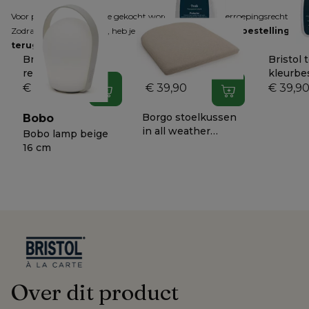
Voor producten die online gekocht worden, geldt het herroepingsrecht. 
Zodra je dit hebt gemeld, heb je 
14 dagen de tijd om je bestelling 
terug te sturen
.
Bristol teak
Bristol
Bristol 
reiniger
transparante teak
kleurbe
beschermer
€ 29,90
€ 39,90
€ 39,9
In winkelwagen
In winkelwagen
Borgo stoelkussen
Bobo
in all weather
Bobo lamp beige
sunbrella® luxe
€ 109
−
50%
16 cm
heritage papyrus
50
Over dit product