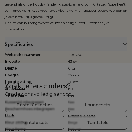
gekend als onderhoudsvriendelijk, stevig en erg comfortabel. Rope heeft
een ronde vorm waardoor organische vormen geaccentueerd worden en
je een natuurlijk gevoel krijgt.
Geniet van buitengewone keuze en design, met uitzonderlijke
topkwaliteit.
Specificaties
Webartikelnummer
400230
Breedte
63 cm
Diepte
61 cm
Hoogte
82 cm
Hoogte zitting
45 cm
Zoek je iets anders?
Stapelbaar
Nee
Ontdek ons volledig aanbod
Verstelbaar
Nee
Kussen(s) inbegrepen
Nee
Bristol Collecties
Loungesets
Beschermhoes inbegrepen
Nee
Merk
Bristol à la carte
Tuintafelsets
Tuintafels
Kleur zitting
Beige
Kleur frame
Naturel