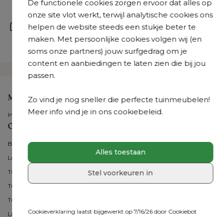
+31 408 08 07 58
 | Van maandag tot vrijdag: 8.30u - 
De functionele cookies zorgen ervoor dat alles op
18.30u en op zaterdag: 9.30u - 18u
onze site vlot werkt, terwijl analytische cookies ons
Kom langs
helpen de website steeds een stukje beter te
Onze tuinmeubelexperts staan je bij in een van onze 
maken. Met persoonlijke cookies volgen wij (en
36 showrooms
soms onze partners) jouw surfgedrag om je
content en aanbiedingen te laten zien die bij jou
passen.
Mijn account
Zo vind je nog sneller die perfecte tuinmeubelen!
Meer info vind je in ons cookiebeleid.
Inloggen
Onze tuinmeubelen
Bristol Collecties
Alles toestaan
Loungesets
Tuintafel met stoelen
Stel voorkeuren in
Tuintafels
Tuinstoelen
Cookieverklaring laatst bijgewerkt op 7/16/26 door
Cookiebot
Ligbedden