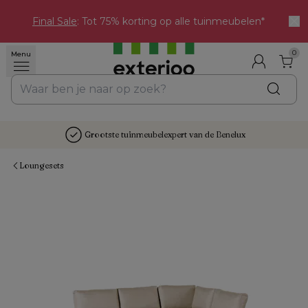
Final Sale
: Tot 75% korting op alle tuinmeubelen*
0
Menu
Grootste tuinmeubelexpert van de Benelux
Loungesets