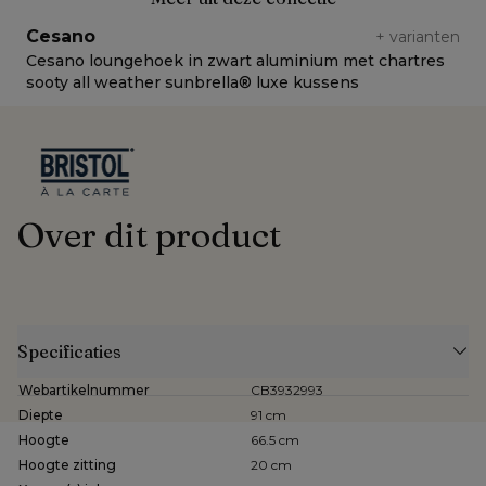
Cesano
+
varianten
Cesano loungehoek in zwart aluminium met chartres
C
sooty all weather sunbrella® luxe kussens
s
Over dit product
Specificaties
Webartikelnummer
CB3932993
Diepte
91 cm
Hoogte
66.5 cm
Hoogte zitting
20 cm