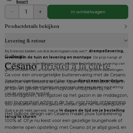
buurt
In winkelwagen
Productdetails bekijken
Levering & retour
Bij Exterioo bieden we drie leveringsservices aan*: 
drempellevering, 
Collectie
levering in de tuin en levering en montage
. De prijs hangt af 
Cesano
Bristol à la carte
van de gekozen leveringsservice en je totale bestelbedrag. Levering van 
grote artikelen kan al vanaf € 19,95 en is gratis bij grotere bestellingen.
Ga voor een onvergetelijke buitenervaring met de Cesano 
Zijn alle artikelen op voorraad? Dan kan je 
direct een leverdatum
collectie van Bristol à la carte. Open de achterdeur, stap in 
kiezen. Zijn niet alle artikelen op voorraad, dan krijg je een inschatting 
je tuin en geniet van een stijlvolle ontbijttafel bij het 
van de verwachte levertijd.
ochtendgloren, een ligstoel op het gazon in de middagzon, 
een loungestoel achter in de tuin, voor totale ontspanning.
Voor producten die online gekocht worden, geldt het herroepingsrecht. 
Zodra je dit hebt gemeld, heb je 
14 dagen de tijd om je bestelling 
Het tijdloze design van Cesano maakt jouw tuinbeleving 
terug te sturen
.
100% af. Of je nu kiest voor een gezellige loungehoek of 
moderne open opstelling: met Cesano zit je altijd goed, en 