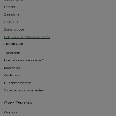
Utrecht
Zaandam
Cruquius
Zoeterwoude
Bekijk alle Benelux showrooms
Inspiratie
Tuintrends
Hoe tuinmeubelen kiezen?
Materialen
Onderhoud
Buitenmomenten 
Jullie #exterioo momenten
Over Exterioo
Over ons