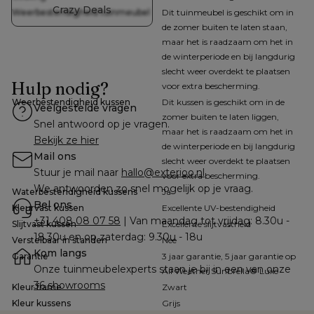
Crazy Deals
Weerbestendigheid tuinmeubel
Dit tuinmeubel is geschikt om in
de zomer buiten te laten staan,
maar het is raadzaam om het in
de winterperiode en bij langdurig
slecht weer overdekt te plaatsen
Hulp nodig?
voor extra bescherming.
Weerbestendigheid kussen
Dit kussen is geschikt om in de
Veelgestelde vragen
zomer buiten te laten liggen,
Snel antwoord op je vragen.
maar het is raadzaam om het in
Bekijk ze hier
de winterperiode en bij langdurig
Mail ons
slecht weer overdekt te plaatsen
Stuur je mail naar 
hallo@exterioo.nl
voor extra bescherming.
We antwoorden zo snel mogelijk op je vraag.
Waterbestendigheid kussens
Ja
Bel ons
Kleurvast kussen
Excellente UV-bestendigheid
+31 408 08 07 58
 | Van maandag tot vrijdag: 8.30u - 
Slijtvast kussen
Excellente slijtvastheid
18.30u en op zaterdag: 9.30u - 18u
Verstelbaar in standen
Nee
Kom langs
Garantie
3 jaar garantie, 5 jaar garantie op
Onze tuinmeubelexperts staan je bij in een van onze 
All Weather Sunbrella® Luxe
36 showrooms
Kleur frame
Zwart
Kleur kussens
Grijs