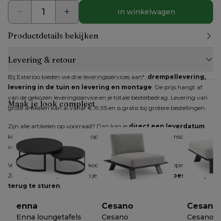
In winkelwagen
Productdetails bekijken
Levering & retour
Bij Exterioo bieden we drie leveringsservices aan*: 
drempellevering, 
levering in de tuin en levering en montage
. De prijs hangt af 
van de gekozen leveringsservice en je totale bestelbedrag. Levering van 
Maak je look compleet
grote artikelen kan al vanaf € 19,95 en is gratis bij grotere bestellingen.
Zijn alle artikelen op voorraad? Dan kan je 
direct een leverdatum
kiezen. Zijn niet alle artikelen op voorraad, dan krijg je een inschatting 
van de verwachte levertijd.
Voor producten die online gekocht worden, geldt het herroepingsrecht. 
Zodra je dit hebt gemeld, heb je 
14 dagen de tijd om je bestelling 
terug te sturen
.
enna
Cesano
Cesano
Enna loungetafels
Cesano
Cesano p