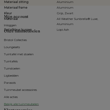
Materiaal zitting
Aluminium
Materiaal frame
Aluminium
Kleur
Grijs, Zwart
Mijn account
Materiaal
All Weather Sunbrella® Luxe,
Aluminium
Inloggen
Detailkleur kussen
Lopi Ash
Onze tuinmeubelen
Bristol Collecties
Loungesets
Tuintafel met stoelen
Tuintafels
Tuinstoelen
Ligbedden
Parasols
Tuinmeubel accessoires
Alle acties
Bekijk alle tuinmeubelen