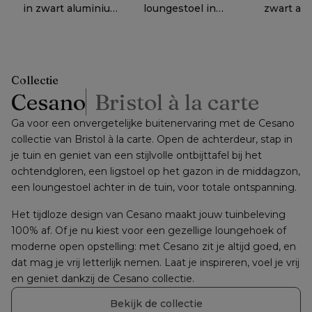
in zwart aluminium
loungestoel in
zwart al
- Tafe - Dia. 100 x
zwart aluminium
met lopi a
€ 1338
€ 2368
€ 1398
−
50%
−
55%
−
H 37 cm
met lopi ash all
weather
20
20
weather
Sunbrella
Sunbrella® luxe
kussen
kussen
Collectie
Cesano
Bristol à la carte
Ga voor een onvergetelijke buitenervaring met de Cesano 
collectie van Bristol à la carte. Open de achterdeur, stap in 
je tuin en geniet van een stijlvolle ontbijttafel bij het 
ochtendgloren, een ligstoel op het gazon in de middagzon, 
een loungestoel achter in de tuin, voor totale ontspanning.
Het tijdloze design van Cesano maakt jouw tuinbeleving 
100% af. Of je nu kiest voor een gezellige loungehoek of 
moderne open opstelling: met Cesano zit je altijd goed, en 
dat mag je vrij letterlijk nemen. Laat je inspireren, voel je vrij 
en geniet dankzij de Cesano collectie.
Bekijk de collectie