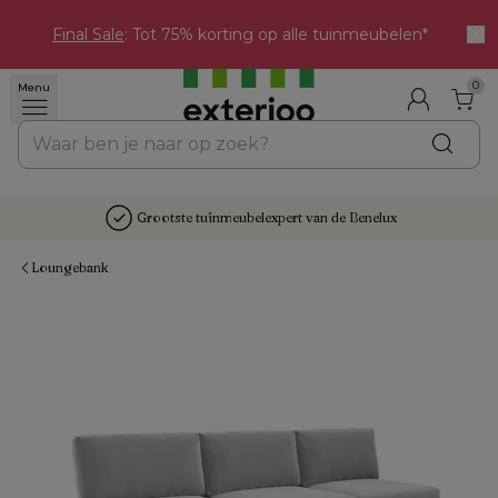
Final Sale
: Tot 75% korting op alle tuinmeubelen*
0
Menu
Grootste tuinmeubelexpert van de Benelux
Loungebank