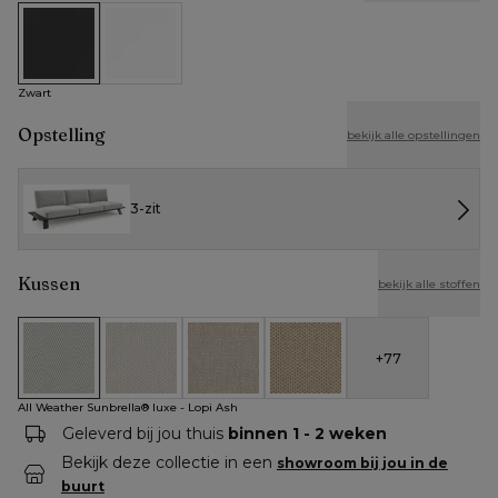
Zwart
Wit
Zwart
Opstelling
bekijk alle opstellingen
3-zit
Kussen
bekijk alle stoffen
+
77
All Weather Sunbrella® luxe - Lopi Ash
All Weather Cosytica - Althea Off White
All Weather Cosytica - Althea Chalk
All Weather Cosytica - Althe
All Weather Sunbrella® luxe - Lopi Ash
Geleverd bij jou thuis
binnen 1 - 2 weken
Bekijk deze collectie in een
showroom bij jou in de
buurt