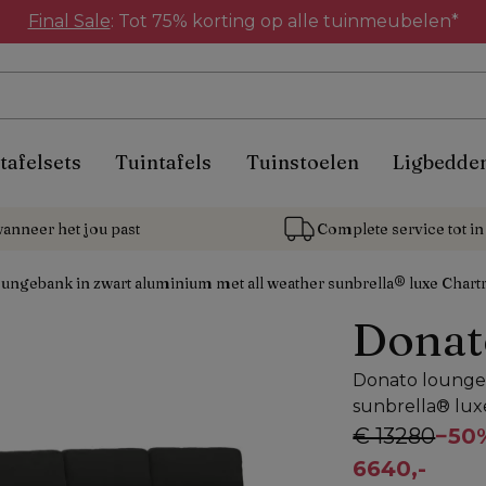
Final Sale
: Tot 75% korting op alle tuinmeubelen*
tafelsets
Tuintafels
Tuinstoelen
Ligbedde
anneer het jou past
Complete service tot in 
ungebank in zwart aluminium met all weather sunbrella® luxe Chart
Donat
Donato loungeb
sunbrella® lux
€ 13280
−
50
6640,-