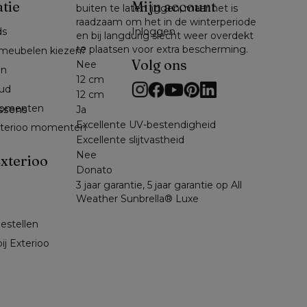
atie
Mijn account
buiten te laten liggen, maar het is
raadzaam om het in de winterperiode
ds
Inloggen
en bij langdurig slecht weer overdekt
te plaatsen voor extra bescherming.
meubelen kiezen?
Volg ons
Nee
en
12 cm
ud
12 cm
omenten 
ssens
Ja
Excellente UV-bestendigheid
exterioo momenten
Excellente slijtvastheid
Nee
xterioo
Donato
3 jaar garantie, 5 jaar garantie op All
Weather Sunbrella® Luxe
bestellen
ij Exterioo