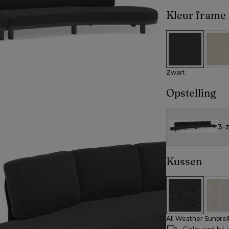
Kleur frame
Zwart
Beig
Zwart
Opstelling
3-z
Kussen
All Weather Su
All W
All Weather Sunbrel