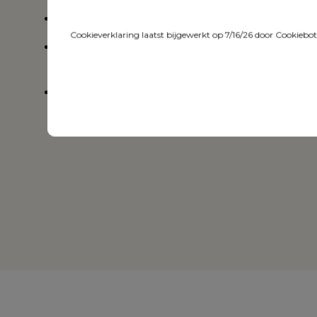
Organische vormen
Cookieverklaring laatst bijgewerkt op 7/16/26 door
Cookiebo
Weerbestendige kussens, verkrijgbaar in vers
motieven
3 jaar garantie op het tuinmeubel en 5 jaar g
Sunbrella luxe kussens