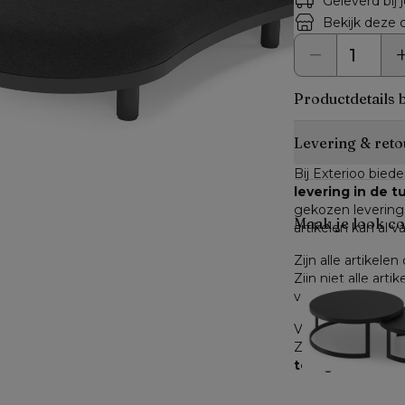
Geleverd bij 
Bekijk deze c
Productdetails 
Levering & reto
Bij Exterioo biede
levering in de 
gekozen leverings
Maak je look c
artikelen kan al v
Zijn alle artikele
Zijn niet alle art
verwachte levertij
Voor producten di
Zodra je dit hebt
terug te sturen
.