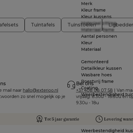
Merk
Kleur frame
Kleur kussens
Materiaal zitting
afelsets
Tuintafels
Tuinstoelen
Ligbedde
Materiaal frame
Aantal personen
Kleur
Materiaal
Gemonteerd
Detailkleur kussen
Wasbare hoes
Roestvrij frame
ons
Bel ons
Coating
e mail naar 
hallo@exterioo.nl
+31 408 08 07 58
 | Van ma
Weerbestendigheid tui
woorden zo snel mogelijk op je 
vrijdag: 8.30u - 18.30u en o
9.30u - 18u
Tot 5 jaar garantie
Levering wanne
Weerbestendigheid ku