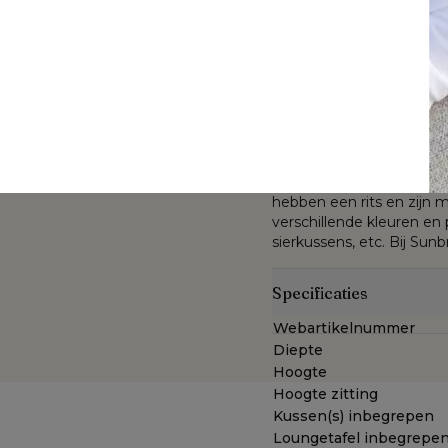
speelse, organische vorm
gemaakt van aluminium een
kussens zijn uniek en uite
t
Sunbrella® Luxe is een st
chillende kleuren en
enkel waterafstotend is 
De Sunbrella® Luxe stof 
buiten blijven en toont zi
arantie op All Weather
gekleurde acrylvezel. De
gecombineerd met een du
met open poriënstructuur
hebben een rits en zijn m
verschillende kleuren en 
sierkussens, etc. Bij Sunb
Specificaties
Webartikelnummer
Diepte
Hoogte
Hoogte zitting
Kussen(s) inbegrepen
Loungetafel inbegrepe