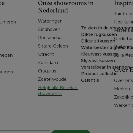
ce
Onze showrooms in
Inspir
Nederland
Tuintren
Wateringen
ourneren
Hoe tuin
Te zien in de showroom
Eindhoven
Material
Dikte rugkussen
Roosendaal
Onderho
Dikte zitkussen
Sittard-Geleen
Buitenm
Waterbestendigheid ku
Kleurvast kussen
Utrecht
kheden
Jullie #
Slijtvast kussen
Zaandam
Verstelbaar in standen
Over E
Cruquius
 vragen
Product collectie
Zoeterwoude
Garantie
Over ons
Bekijk alle Benelux 
Merken
showrooms
Zakelijk 
Werken b