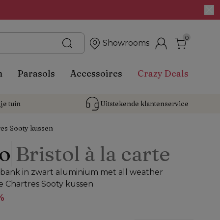
0
Showrooms
n
Parasols
Accessoires
Crazy Deals
je tuin
Uitstekende 
klantenservice
res Sooty kussen
o
Bristol à la carte
ank in zwart aluminium met all weather
e Chartres Sooty kussen
%