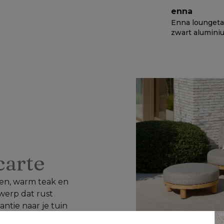
enna
Enna loungetaf
zwart alumini
Tafe - Dia. 100
€ 1338
−
50%
cm
 carte
n, warm teak en 
werp dat rust 
ntie naar je tuin 