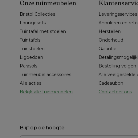
Onze tuinmeubelen
Klantenservi
Bristol Collecties
Leveringsservices
Loungesets
Annuleren en ret
Tuintafel met stoelen
Herstellen
Tuintafels
Onderhoud
Tuinstoelen
Garantie
Ligbedden
Betalingsmogelij
Parasols
Bestelling volgen
Tuinmeubel accessoires
Alle veelgestelde
Alle acties
Cadeaubon
Bekijk alle tuinmeubelen
Contacteer ons
Blijf op de hoogte