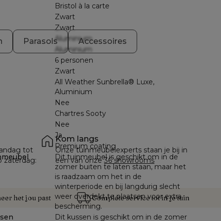
Bristol à la carte
Zwart
Zwart
Aluminium
n
Parasols
Accessoires
Aluminium
6 personen
Zwart
All Weather Sunbrella® Luxe,
Aluminium
Nee
Chartres Sooty
Nee
Ja
Kom langs
Premium coating
andag tot 
Onze tuinmeubelexperts staan je bij in 
nmeubel
Dit tuinmeubel is geschikt om in de
p zaterdag: 
een van onze 
36 showrooms
zomer buiten te laten staan, maar het
is raadzaam om het in de
winterperiode en bij langdurig slecht
weer overdekt te plaatsen voor extra
er het jou past
Complete service tot in je tuin
bescherming.
ssen
Dit kussen is geschikt om in de zomer