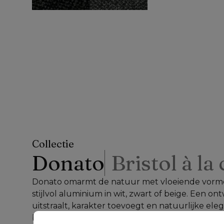
Collectie
Donato
Bristol à la
Donato omarmt de natuur met vloeiende vorme
stijlvol aluminium in wit, zwart of beige. Een ont
uitstraalt, karakter toevoegt en natuurlijke elega
brengt.