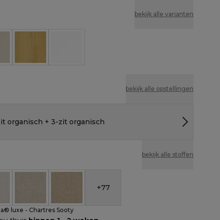
bekijk alle varianten
e
Naturel
Wit
bekijk alle opstellingen
it organisch + 3-zit organisch
bekijk alle stoffen
+
77
nbrella® luxe - Chartres Sooty
eather Cosytica - Althea Off White
All Weather Cosytica - Althea Chalk
All Weather Cosytica - Althea Camel
la® luxe - Chartres Sooty