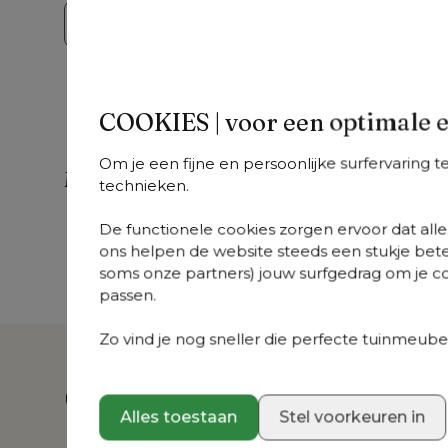
Bekijk de collectie
COOKIES | voor een optimale 
Om je een fijne en persoonlijke surfervaring 
Meer uit deze collectie
technieken.
Donato
Donato
D
De functionele cookies zorgen ervoor dat alles
+
varianten
+
varianten
+
v
ons helpen de website steeds een stukje bete
Donato
Donato
Do
soms onze partners) jouw surfgedrag om je con
loungehoek in
loungebank in
lo
passen.
zwart aluminium
zwart aluminium
zw
met all weather
met marbella beige
me
Zo vind je nog sneller die perfecte tuinmeubel
cosytica Marbella
all weather
pe
Beige kussen
cosytica kussen
su
Over dit product
ku
Alles toestaan
Stel voorkeuren in