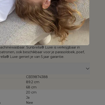
en een echte eyecatcher in jouw tuin. Het frame is
 roestvrij, licht maar bijzonder sterk materiaal. De
rst kwalitatief dankzij hun Sunbrella® Luxe-stof.
ijlvolle, weerbestendige stof met een coating die niet
maar ook beschermt tegen vuil, vlekken en vloeistoffen.
is bestand tegen weer en wind, mag het hele jaar
ch jarenlang slijt- en kleurvast dankzij de tot in de kern
 ademende stof wordt bij Bristol À La Carte
bbele laag quick dry foam, een comfortabel schuim
 dat geen water ophoudt én snel droogt. Alle kussens
achinewasbaar. Sunbrella® Luxe is verkrijgbaar in
patronen, ook beschikbaar voor je parasoldoek, poef,
rella® Luxe geniet je van 5 jaar garantie.
CB39874388
89.2 cm
68 cm
20 cm
Ja
n
Nee