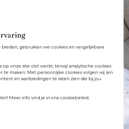
ervaring
te bieden, gebruiken we cookies en vergelijkbare
onato
Donato
Donato
 op onze site vlot werkt, terwijl analytische cookies
arianten
+
varianten
+
varianten
r te maken. Met persoonlijke cookies volgen wij (en
nato
Donato tuinstoel in
Donato
tent en aanbiedingen te laten zien die bij jou
ungebank in
zwart aluminium
loungebank in
art aluminium
zwart aluminium
t chartres
met lopi marble a
en! Meer info vind je in ons cookiebeleid.
wter all weather
weather
nbrella® luxe
sunbrella® luxe
ssen
kussen
Meer informatie
Perfectie schuilt in natu