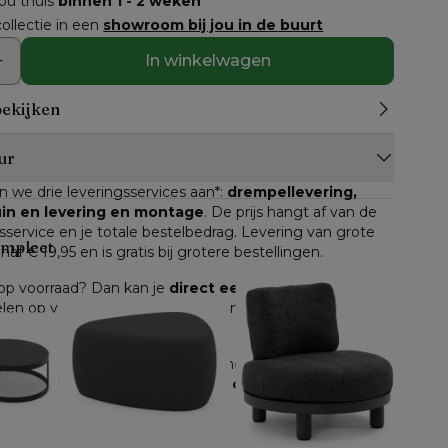
jou thuis
binnen 1 - 2 weken
ollectie in een
showroom bij jou in de buurt
In winkelwagen
bekijken
ur
n we drie leveringsservices aan*: 
drempellevering, 
tuin en levering en montage
. De prijs hangt af van de 
service en je totale bestelbedrag. Levering van grote 
ompleet
anaf € 19,95 en is gratis bij grotere bestellingen.
n op voorraad? Dan kan je 
direct een leverdatum
 kiezen. 
ikelen op voorraad, dan krijg je een inschatting van de 
d.
e online gekocht worden, geldt het herroepingsrecht. 
 gemeld, heb je 
14 dagen de tijd om je bestelling 