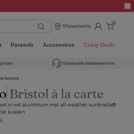
0
Showrooms
n
Parasols
Accessoires
Crazy Deals
je tuin
Uitstekende 
klantenservice
lat kussen
o
Bristol à la carte
et in wit aluminium met all weather sunbrella®
lat kussen
%