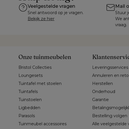
Veelgestelde vragen
Mail 
Snel antwoord op je vragen.
Stuur j
Bekijk ze hier
We ant
vraag.
Onze tuinmeubelen
Klantenservi
Bristol Collecties
Leveringsservices
Loungesets
Annuleren en ret
Tuintafel met stoelen
Herstellen
Tuintafels
Onderhoud
Tuinstoelen
Garantie
Ligbedden
Betalingsmogelij
Parasols
Bestelling volgen
Tuinmeubel accessoires
Alle veelgestelde