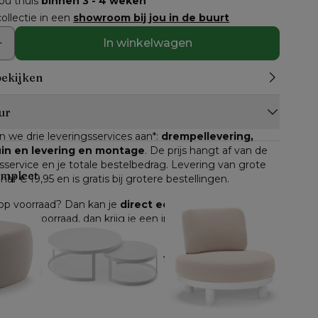
jou thuis
binnen 3 - 4 weken
ollectie in een
showroom bij jou in de buurt
In winkelwagen
bekijken
ur
n we drie leveringsservices aan*: 
drempellevering, 
tuin en levering en montage
. De prijs hangt af van de 
service en je totale bestelbedrag. Levering van grote 
ompleet
anaf € 19,95 en is gratis bij grotere bestellingen.
n op voorraad? Dan kan je 
direct een leverdatum
 kiezen. 
ikelen op voorraad, dan krijg je een inschatting van de 
d.
e online gekocht worden, geldt het herroepingsrecht. 
 gemeld, heb je 
14 dagen de tijd om je bestelling 