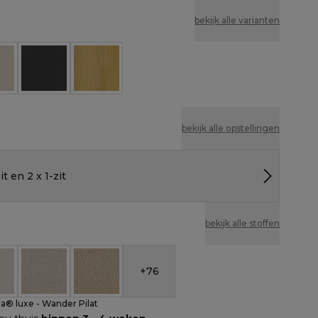
bekijk alle varianten
e
Zwart
Naturel
bekijk alle opstellingen
it en 2 x 1-zit
bekijk alle stoffen
+
76
nbrella® luxe - Wander Pilat
eather Cosytica - Althea Off White
All Weather Cosytica - Althea Chalk
All Weather Cosytica - Althea Camel
la® luxe - Wander Pilat