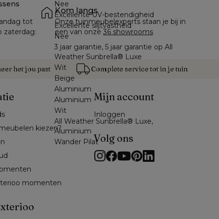
ssens
Nee
Kom langs
Excellente UV-bestendigheid
andag tot 
Onze tuinmeubelexperts staan je bij in 
Excellente slijtvastheid
p zaterdag: 
een van onze 
36 showrooms
Nee
3 jaar garantie, 5 jaar garantie op All
Weather Sunbrella® Luxe
Wit
er het jou past
Complete service tot in je tuin
Beige
Aluminium
atie
Mijn account
Aluminium
Wit
ds
Inloggen
All Weather Sunbrella® Luxe,
meubelen kiezen?
Aluminium
Volg ons
Wander Pilat
en
ud
omenten 
exterioo momenten
xterioo