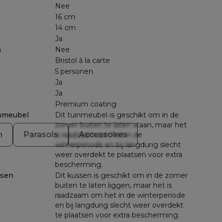
Nee
16 cm
14 cm
Ja
n
Nee
Bristol à la carte
5 personen
Ja
Ja
Premium coating
nmeubel
Dit tuinmeubel is geschikt om in de
zomer buiten te laten staan, maar het
n
Parasols
Accessoires
is raadzaam om het in de
winterperiode en bij langdurig slecht
weer overdekt te plaatsen voor extra
bescherming.
ssen
Dit kussen is geschikt om in de zomer
buiten te laten liggen, maar het is
raadzaam om het in de winterperiode
en bij langdurig slecht weer overdekt
te plaatsen voor extra bescherming.