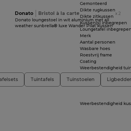
Gemonteerd
Dikte rugkussen
Donato
Bristol à la carte
x
2
Dikte zitkussen
Donato loungestoel in wit aluminium met all
Kussen(s) inbegrepen
weather sunbrella® luxe Wander Pilat kussen
Loungetafel inbegrepe
Merk
Aantal personen
Wasbare hoes
Roestvrij frame
Coating
Weerbestendigheid tui
afelsets
Tuintafels
Tuinstoelen
Ligbedde
Weerbestendigheid ku