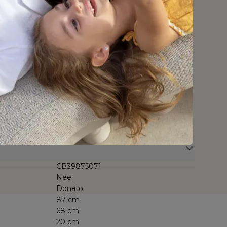
en een echte eyecatcher in jouw tuin. Het frame is
 roestvrij, licht maar bijzonder sterk materiaal. De
rst kwalitatief dankzij hun Sunbrella® Luxe-stof.
ijlvolle, weerbestendige stof met een coating die niet
maar ook beschermt tegen vuil, vlekken en vloeistoffen.
is bestand tegen weer en wind, mag het hele jaar
ch jarenlang slijt- en kleurvast dankzij de tot in de kern
 ademende stof wordt bij Bristol À La Carte
bbele laag quick dry foam, een comfortabel schuim
 dat geen water ophoudt én snel droogt. Alle kussens
achinewasbaar. Sunbrella® Luxe is verkrijgbaar in
patronen, ook beschikbaar voor je parasoldoek, poef,
rella® Luxe geniet je van 5 jaar garantie.
CB39875071
Nee
Donato
87 cm
68 cm
20 cm