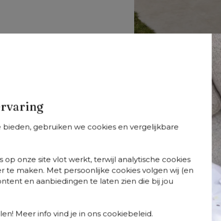
ervaring
onato
Donato
Donato
arianten
+
varianten
+
varianten
te bieden, gebruiken we cookies en vergelijkbare
nato
Donato tuinstoel in
Donato
ungebank in wit
wit aluminium
loungebank in w
uminium met
aluminium met
 op onze site vlot werkt, terwijl analytische cookies
artres pewter all
marbella beige al
r te maken. Met persoonlijke cookies volgen wij (en
ather
weather cosytic
tent en aanbiedingen te laten zien die bij jou
nbrella® luxe
kussen
ssen
Meer informatie
Perfectie schuilt in natu
en! Meer info vind je in ons cookiebeleid.