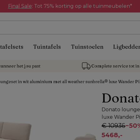
Final Sale
: Tot 75% korting op alle tuinmeubelen*
tafelsets
Tuintafels
Tuinstoelen
Ligbedde
anneer het jou past
Complete service tot in 
ungeset in wit aluminium met all weather sunbrella® luxe Wander Pi
Donat
Donato lounges
luxe Wander Pi
€ 10936
−
50
5468,-