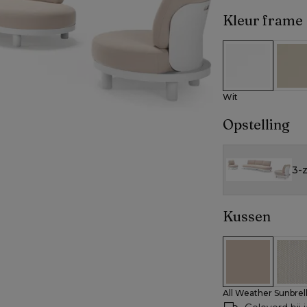
Kleur frame
Wit
Beig
Wit
Opstelling
3-z
Kussen
All Weather Su
All W
All Weather Sunbrel