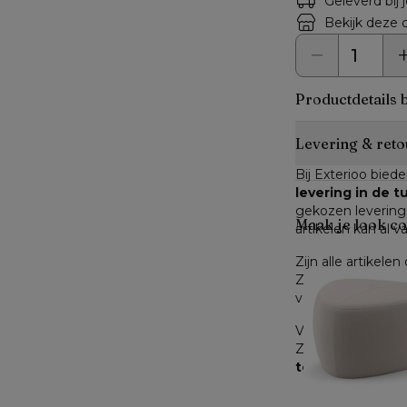
Geleverd bij 
Bekijk deze c
Productdetails 
Levering & reto
Bij Exterioo biede
levering in de 
gekozen leverings
Maak je look c
artikelen kan al v
Zijn alle artikele
Zijn niet alle art
verwachte levertij
Voor producten di
Zodra je dit hebt
terug te sturen
.