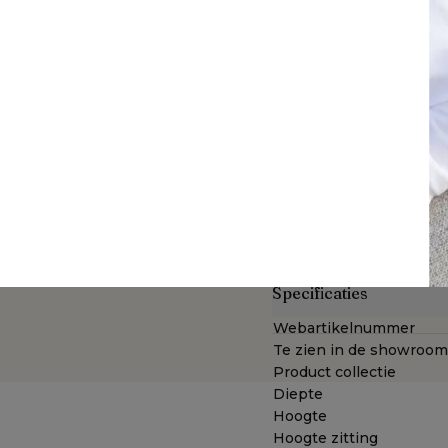
speelse, organische vorm
gemaakt van aluminium een
kussens zijn uniek en uite
Sunbrella® Luxe is een st
chillende kleuren en
enkel waterafstotend is 
De Sunbrella® Luxe stof 
buiten blijven en toont zi
arantie op All Weather
gekleurde acrylvezel. De
t
gecombineerd met een du
met open poriënstructuur
hebben een rits en zijn m
verschillende kleuren en 
sierkussens, etc. Bij Sunb
Specificaties
Webartikelnummer
Te zien in de showroom
Product collectie
Diepte
Hoogte
Hoogte zitting