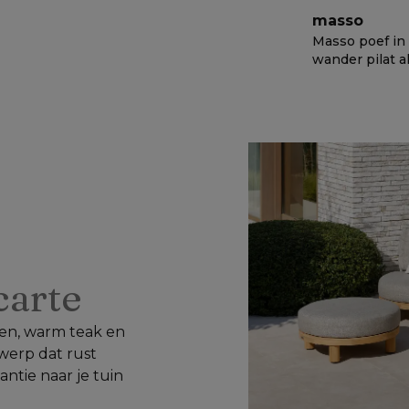
masso
Masso poef in
wander pilat al
weather sunbr
€ 698
−
50%
luxe - B 60 x 
H 35 cm
 carte
n, warm teak en 
werp dat rust 
ntie naar je tuin 