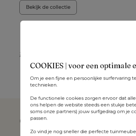
Bekijk de collectie
Meer uit deze collectie
COOKIES | voor een optimale 
Donato
Donato
D
+
varianten
+
varianten
+
v
Om je een fijne en persoonlijke surfervaring 
Donato
Donato
Do
technieken.
loungehoek in wit
loungebank in wit
lo
aluminium met all
aluminium met lopi
al
De functionele cookies zorgen ervoor dat alles
weather
marble all weather
ch
ons helpen de website steeds een stukje bete
sunbrella® luxe
sunbrella® luxe
we
soms onze partners) jouw surfgedrag om je con
Chartres Sooty
kussen
su
Over dit product
passen.
kussen
ku
Zo vind je nog sneller die perfecte tuinmeubel