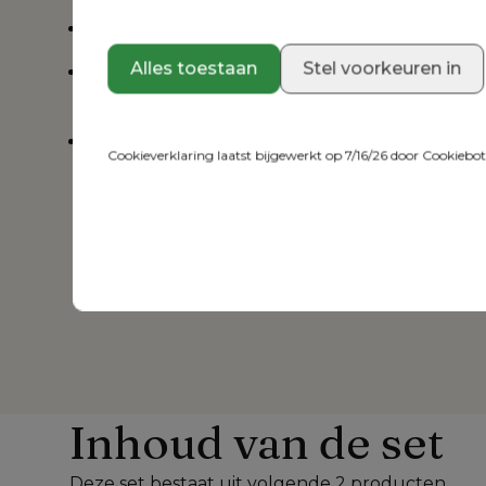
Organische vormen
Alles toestaan
Stel voorkeuren in
Weerbestendige kussens, verkrijgbaar in vers
motieven
3 jaar garantie op het tuinmeubel en 5 jaar g
Cookieverklaring laatst bijgewerkt op 7/16/26 door
Cookiebo
Sunbrella luxe kussens
Inhoud van de set
Deze set bestaat uit volgende 2 producten