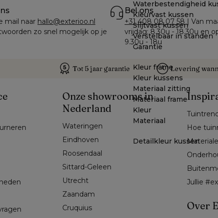
Waterbestendigheid ku
ons
Bel ons
Kleurvast kussen
e mail naar 
hallo@exterioo.nl
+31 408 08 07 58
 | Van ma
Slijtvast kussen
woorden zo snel mogelijk op je 
vrijdag: 8.30u - 18.30u en o
Verstelbaar in standen
9.30u - 18u
Garantie
Kleur frame
Tot 5 jaar garantie
Levering wanne
Kleur kussens
Materiaal zitting
ce
Onze showrooms in
Inspir
Materiaal frame
Nederland
Kleur
Tuintren
Materiaal
Wateringen
ourneren
Hoe tuin
Eindhoven
Detailkleur kussen
Material
Roosendaal
Onderho
Sittard-Geleen
Buitenm
Utrecht
kheden
Jullie #
Zaandam
Over E
Cruquius
 vragen