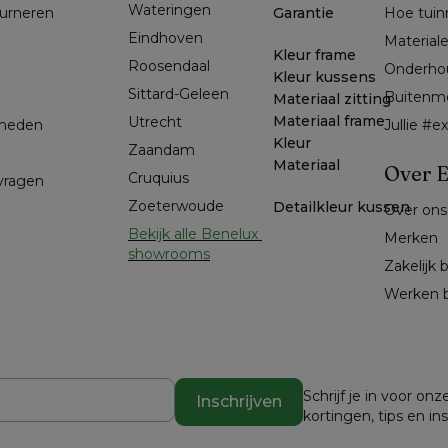
Wateringen
ourneren
Garantie
Hoe tuin
Eindhoven
Material
Kleur frame
Roosendaal
Onderho
Kleur kussens
Sittard-Geleen
Buitenm
Materiaal zitting
Materiaal frame
Utrecht
kheden
Jullie #
Kleur
Zaandam
Materiaal
Over E
Cruquius
 vragen
Zoeterwoude
Detailkleur kussen
Over ons
Bekijk alle Benelux 
Merken
showrooms
Zakelijk 
Werken b
Schrijf je in voor o
Inschrijven
kortingen, tips en in