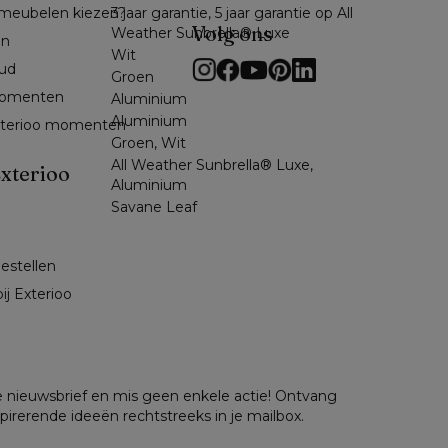
meubelen kiezen?
3 jaar garantie, 5 jaar garantie op All
Volg ons
Weather Sunbrella® Luxe
en
Wit
ud
Groen
omenten 
Aluminium
Aluminium
exterioo momenten
Groen, Wit
All Weather Sunbrella® Luxe,
xterioo
Aluminium
Savane Leaf
bestellen
ij Exterioo
nze nieuwsbrief en mis geen enkele actie! Ontvang
spirerende ideeën rechtstreeks in je mailbox.