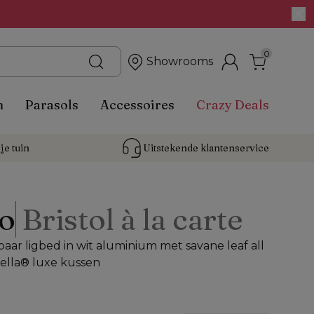
0
Showrooms
n
Parasols
Accessoires
Crazy Deals
je tuin
Uitstekende 
klantenservice
o
Bristol à la carte
aar ligbed in wit aluminium met savane leaf all
ella® luxe kussen
%