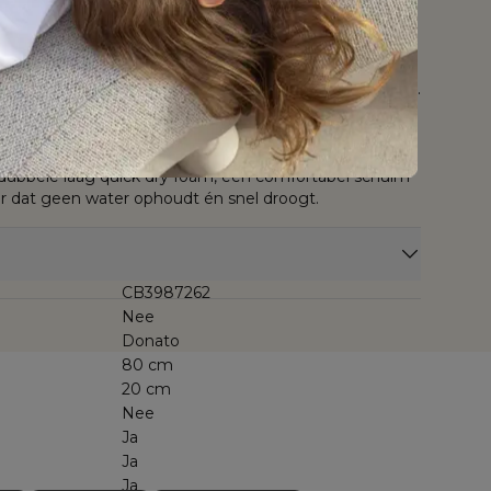
ns bestand tegen roestvorming. Het is mogelijk om de
 in verschillende standen te plaatsen. Het
iterst kwalitatief dankzij de Sunbrella® Luxe-stof.
ijlvolle, weerbestendige stof met een coating die niet
maar ook beschermt tegen vuil, vlekken en vloeistoffen.
is bestand tegen weer en wind, mag het hele jaar
ch jarenlang slijt- en kleurvast dankzij de tot in de kern
ademende stof wordt bij Bristol à La Carte
bbele laag quick dry foam, een comfortabel schuim
r dat geen water ophoudt én snel droogt.
CB3987262
Nee
Donato
80 cm
20 cm
Nee
Ja
Ja
Ja