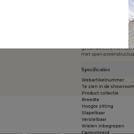
uitstraling maar is teve
t
rugleuning van het ligbed
ligbedkussen is uniek en u
Sunbrella® Luxe is een st
den
enkel waterafstotend is 
De Sunbrella® Luxe stof 
buiten blijven en toont zi
gekleurde acrylvezel. De 
® Luxe ligbedkussen
gecombineerd met een du
met open poriënstructuu
Specificaties
Webartikelnummer
Te zien in de showroom
Product collectie
Breedte
Hoogte zitting
Stapelbaar
Verstelbaar
Wielen inbegrepen
Gemonteerd