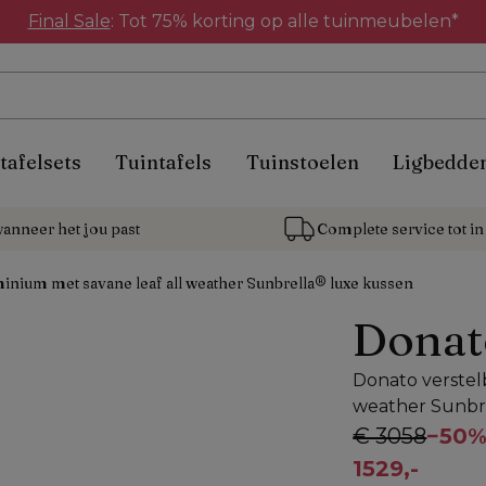
Final Sale
: Tot 75% korting op alle tuinmeubelen*
tafelsets
Tuintafels
Tuinstoelen
Ligbedde
anneer het jou past
Complete service tot in 
uminium met savane leaf all weather Sunbrella® luxe kussen
Donat
Donato verstelb
weather Sunbr
€ 3058
−
50
1529,-