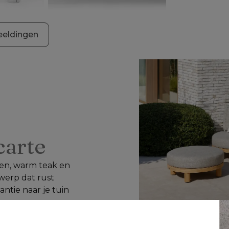
eeldingen
 carte
n, warm teak en 
werp dat rust 
ntie naar je tuin 