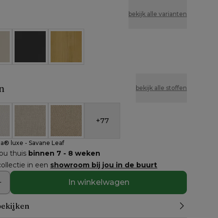
bekijk alle varianten
e
Zwart
Naturel
n
bekijk alle stoffen
+
77
nbrella® luxe - Savane Leaf
eather Cosytica - Althea Off White
All Weather Cosytica - Althea Chalk
All Weather Cosytica - Althea Camel
la® luxe - Savane Leaf
jou thuis
binnen 7 - 8 weken
ollectie in een
showroom bij jou in de buurt
In winkelwagen
bekijken