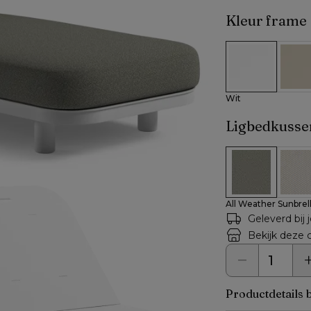
Kleur frame
Wit
Beig
Wit
Ligbedkusse
All Weather Su
All W
All Weather Sunbrel
Geleverd bij 
Bekijk deze c
Productdetails 