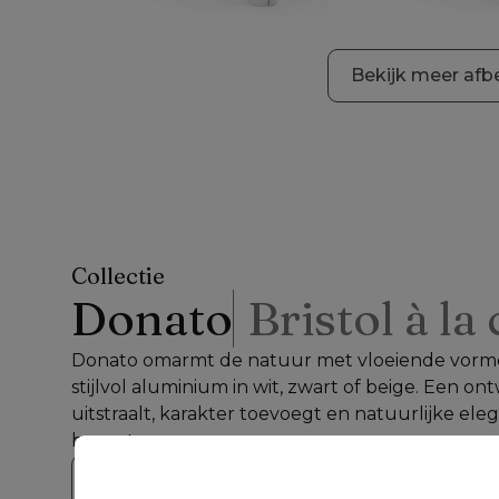
Bekijk meer afb
Collectie
Donato
Bristol à la
Donato omarmt de natuur met vloeiende vorme
stijlvol aluminium in wit, zwart of beige. Een ont
uitstraalt, karakter toevoegt en natuurlijke elega
brengt.
Bekijk de collectie