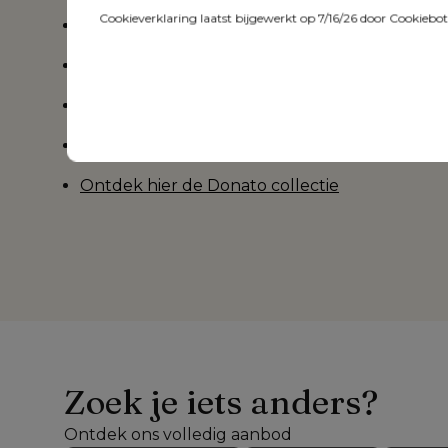
Cookieverklaring laatst bijgewerkt op 7/16/26 door
Cookiebo
Roestvrij frame
Rugleuning verstelbaar in verschillende stan
3 jaar garantie op het ligbed
5 jaar garantie op het All Weather Sunbrella
Ontdek hier de Donato collectie
Zoek je iets anders?
Ontdek ons volledig aanbod