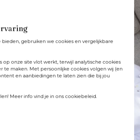
ervaring
te bieden, gebruiken we cookies en vergelijkbare
onato
Donato
Donato
 op onze site vlot werkt, terwijl analytische cookies
arianten
+
varianten
+
varianten
r te maken. Met persoonlijke cookies volgen wij (en
nato
Donato tuinstoel in
Donato
tent en aanbiedingen te laten zien die bij jou
ungebank in wit
wit aluminium
loungebank in w
uminium met
aluminium met
artres pewter all
marbella beige al
en! Meer info vind je in ons cookiebeleid.
ather
weather cosytic
nbrella® luxe
kussen
ssen
Meer informatie
Perfectie schuilt in natuu
speelse, afgeronde hoek
vervaardigd uit hoogwaard