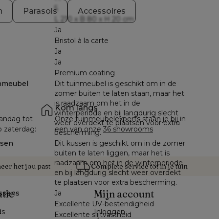
5
n
Parasols
Accessoires
L 210 x B 80 x H 20 cm
Ja
Bristol à la carte
Ja
Ja
Premium coating
nmeubel
Dit tuinmeubel is geschikt om in de
zomer buiten te laten staan, maar het
is raadzaam om het in de
Kom langs
winterperiode en bij langdurig slecht
andag tot 
Onze tuinmeubelexperts staan je bij in 
weer overdekt te plaatsen voor extra
p zaterdag: 
een van onze 
36 showrooms
bescherming.
ssen
Dit kussen is geschikt om in de zomer
buiten te laten liggen, maar het is
raadzaam om het in de winterperiode
er het jou past
Complete service tot in je tuin
en bij langdurig slecht weer overdekt
te plaatsen voor extra bescherming.
atie
Mijn account
ssens
Ja
Excellente UV-bestendigheid
ds
Inloggen
Excellente slijtvastheid