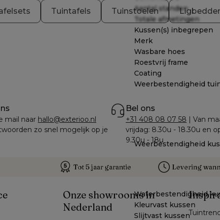
Aantal standen
afelsets
Tuintafels
Tuinstoelen
Ligbedde
Totale afmetingen
Kussen(s) inbegrepen
Merk
Wasbare hoes
Roestvrij frame
Coating
Weerbestendigheid tui
ons
Bel ons
e mail naar 
hallo@exterioo.nl
+31 408 08 07 58
 | Van ma
woorden zo snel mogelijk op je 
vrijdag: 8.30u - 18.30u en o
9.30u - 18u
Weerbestendigheid ku
Tot 5 jaar garantie
Levering wanne
ce
Onze showrooms in
Inspir
Waterbestendigheid ku
Kleurvast kussen
Nederland
Tuintren
Slijtvast kussen