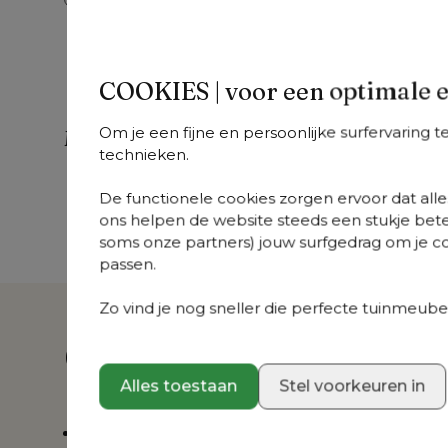
COOKIES | voor een optimale 
Om je een fijne en persoonlijke surfervaring 
Meer uit deze collectie
technieken.
Donato
Donato
D
De functionele cookies zorgen ervoor dat alles
+
varianten
+
varianten
+
v
ons helpen de website steeds een stukje bete
Donato
Donato
Do
soms onze partners) jouw surfgedrag om je con
loungehoek in wit
loungebank in wit
lo
passen.
aluminium met all
aluminium met lopi
al
weather
marble all weather
ch
Zo vind je nog sneller die perfecte tuinmeubel
sunbrella® luxe
sunbrella® luxe
we
Chartres Sooty
kussen
su
Over dit product
kussen
ku
Alles toestaan
Stel voorkeuren in
Afgeronde vormen