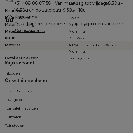
+31 408 08 07 58
 | Van maandag tot vrijdag: 8.30u - 
All Weather Sunbrella® Luxe
18.30u en op zaterdag: 9.30u - 18u
Kleur frame
Wit
Kom langs
Kleur kussens
Zwart
Onze tuinmeubelexperts staan je bij in een van onze 
Materiaal zitting
Aluminium
36 showrooms
Materiaal frame
Aluminium
Kleur
Wit, Zwart
Materiaal
All Weather Sunbrella® Luxe,
Aluminium
Detailkleur kussen
Heritage char
Mijn account
Inloggen
Onze tuinmeubelen
Bristol Collecties
Loungesets
Tuintafel met stoelen
Tuintafels
Tuinstoelen