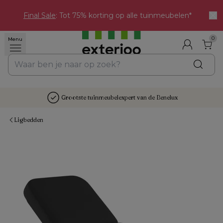
Final Sale
: Tot 75% korting op alle tuinmeubelen*
0
Menu
Grootste tuinmeubelexpert van de Benelux
Ligbedden