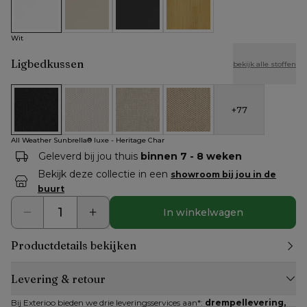
Wit
Beige
Zwart
Naturel
Wit
Ligbedkussen
bekijk alle stoffen
+
77
All Weather Sunbrella® luxe - Heritage Char
All Weather Cosytica - Althea Off White
All Weather Cosytica - Althea Chalk
All Weather Cosytica - Althe
All Weather Sunbrella® luxe - Heritage Char
Geleverd bij jou thuis
binnen 7 - 8 weken
Bekijk deze collectie in een
showroom bij jou in de
buurt
In winkelwagen
Productdetails bekijken
Levering & retour
Bij Exterioo bieden we drie leveringsservices aan*: 
drempellevering, 