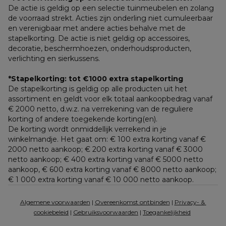
De actie is geldig op een selectie tuinmeubelen en zolang 
de voorraad strekt. Acties zijn onderling niet cumuleerbaar 
en verenigbaar met andere acties behalve met de 
stapelkorting. De actie is niet geldig op accessoires, 
decoratie, beschermhoezen, onderhoudsproducten, 
verlichting en sierkussens.
*Stapelkorting: tot €1000 extra stapelkorting
De stapelkorting is geldig op alle producten uit het 
assortiment en geldt voor elk totaal aankoopbedrag vanaf 
€ 2000 netto, d.w.z. na verrekening van de reguliere 
korting of andere toegekende korting(en). 
De korting wordt onmiddellijk verrekend in je 
winkelmandje. Het gaat om: € 100 extra korting vanaf € 
2000 netto aankoop; € 200 extra korting vanaf € 3000 
netto aankoop; € 400 extra korting vanaf € 5000 netto 
aankoop, € 600 extra korting vanaf € 8000 netto aankoop; 
€ 1 000 extra korting vanaf € 10 000 netto aankoop.
Algemene voorwaarden
 | 
Overeenkomst ontbinden
 | 
Privacy- & 
cookiebeleid
 | 
Gebruiksvoorwaarden
 | 
Toegankelijkheid