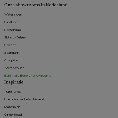
Onze showrooms in Nederland
Wateringen
Eindhoven
Roosendaal
Sittard-Geleen
Utrecht
Zaandam
Cruquius
Zoeterwoude
Bekijk alle Benelux showrooms
Inspiratie
Tuintrends
Hoe tuinmeubelen kiezen?
Materialen
Onderhoud