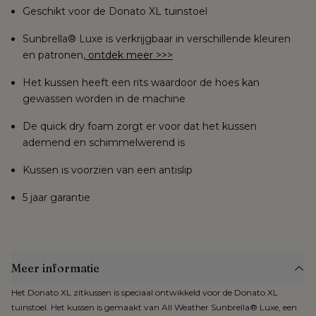
Geschikt voor de
Donato XL tuinstoel
Voor producten die online gekocht worden, geldt het herroepingsrecht. 
Zodra je dit hebt gemeld, heb je 
14 dagen de tijd om je bestelling 
Sunbrella® Luxe is verkrijgbaar in verschillende kleuren
terug te sturen
.
en patronen,
ontdek meer >>>
Het kussen heeft een rits waardoor de
hoes kan
gewassen worden
in de machine
De quick dry foam zorgt er voor dat het
kussen
ademend en schimmelwerend is
Kussen is voorzien van een
antislip
5 jaar garantie
Meer informatie
Het Donato XL zitkussen is speciaal ontwikkeld voor de Donato XL
tuinstoel. Het kussen is gemaakt van All Weather Sunbrella® Luxe, een