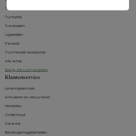
Tuintafel met stoelen
Tuintafels
Tuinstoelen
Ligbedden
Parasols
Tuinmeubel accessoires
Alle acties
Bekijk alle tuinmeubelen
Klantenservice
Leveringsservices
Annuleren en retourneren
Herstellen
Onderhoud
Garantie
Betalingsmogelijkheden