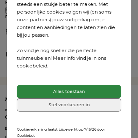
Bekijk ze hier
Kleur
Zwart
steeds een stukje beter te maken. Met
Mail ons
Materiaal
All Weather Sunbrella® Luxe
persoonlijke cookies volgen wij (en soms
Stuur je mail naar 
hallo@exterioo.nl
Detailkleur kussen
Lopi Shadow
onze partners) jouw surfgedrag om je
We antwoorden zo snel mogelijk op je vraag.
content en aanbiedingen te laten zien die
Bel ons
bij jou passen.
+31 408 08 07 58
 | Van maandag tot vrijdag: 8.30u - 
18.30u en op zaterdag: 9.30u - 18u
Zo vind je nog sneller die perfecte
Kom langs
tuinmeubelen! Meer info vind je in ons
Onze tuinmeubelexperts staan je bij in een van onze 
cookiebeleid.
36 showrooms
Alles toestaan
Mijn account
Stel voorkeuren in
Inloggen
Onze tuinmeubelen
Bristol Collecties
Cookieverklaring laatst bijgewerkt op 7/16/26 door
Cookiebot
Loungesets