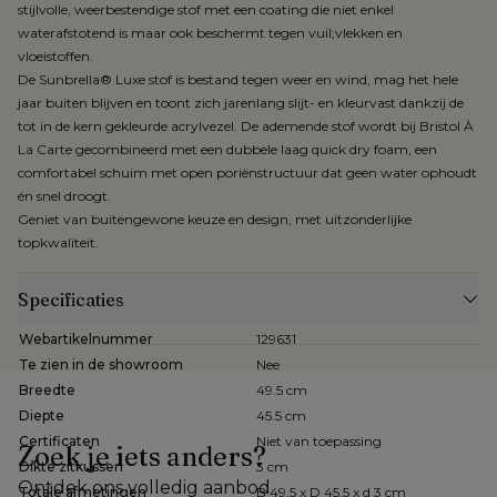
stijlvolle, weerbestendige stof met een coating die niet enkel
waterafstotend is maar ook beschermt tegen vuil;vlekken en
vloeistoffen.
De Sunbrella® Luxe stof is bestand tegen weer en wind, mag het hele
jaar buiten blijven en toont zich jarenlang slijt- en kleurvast dankzij de
tot in de kern gekleurde acrylvezel. De ademende stof wordt bij Bristol À
La Carte gecombineerd met een dubbele laag quick dry foam, een
comfortabel schuim met open poriënstructuur dat geen water ophoudt
én snel droogt.
Geniet van buitengewone keuze en design, met uitzonderlijke
topkwaliteit.
Specificaties
Webartikelnummer
129631
Te zien in de showroom
Nee
Breedte
49.5 cm
Diepte
45.5 cm
Certificaten
Niet van toepassing
Zoek je iets anders?
Dikte zitkussen
3 cm
Ontdek ons volledig aanbod
Totale afmetingen
B 49.5 x D 45.5 x d 3 cm