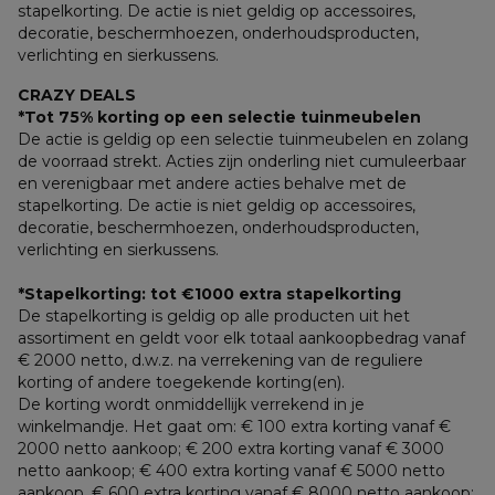
stapelkorting. De actie is niet geldig op accessoires, 
decoratie, beschermhoezen, onderhoudsproducten, 
verlichting en sierkussens.
CRAZY DEALS
*Tot 75% korting op een selectie tuinmeubelen
De actie is geldig op een selectie tuinmeubelen en zolang 
de voorraad strekt. Acties zijn onderling niet cumuleerbaar 
en verenigbaar met andere acties behalve met de 
stapelkorting. De actie is niet geldig op accessoires, 
decoratie, beschermhoezen, onderhoudsproducten, 
verlichting en sierkussens.
*Stapelkorting: tot €1000 extra stapelkorting
De stapelkorting is geldig op alle producten uit het 
assortiment en geldt voor elk totaal aankoopbedrag vanaf 
€ 2000 netto, d.w.z. na verrekening van de reguliere 
korting of andere toegekende korting(en). 
De korting wordt onmiddellijk verrekend in je 
winkelmandje. Het gaat om: € 100 extra korting vanaf € 
2000 netto aankoop; € 200 extra korting vanaf € 3000 
netto aankoop; € 400 extra korting vanaf € 5000 netto 
aankoop, € 600 extra korting vanaf € 8000 netto aankoop; 