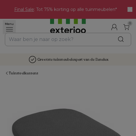
Final Sale
: Tot 75% korting op alle tuinmeubelen*
0
Menu
Grootste tuinmeubelexpert van de Benelux
Tuinstoelkussens