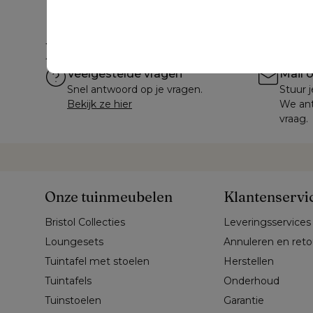
Hulp nodig?
Veelgestelde vragen
Mail 
Snel antwoord op je vragen.
Stuur j
Bekijk ze hier
We ant
vraag.
Onze tuinmeubelen
Klantenservi
Bristol Collecties
Leveringsservices
Loungesets
Annuleren en ret
Tuintafel met stoelen
Herstellen
Tuintafels
Onderhoud
Tuinstoelen
Garantie