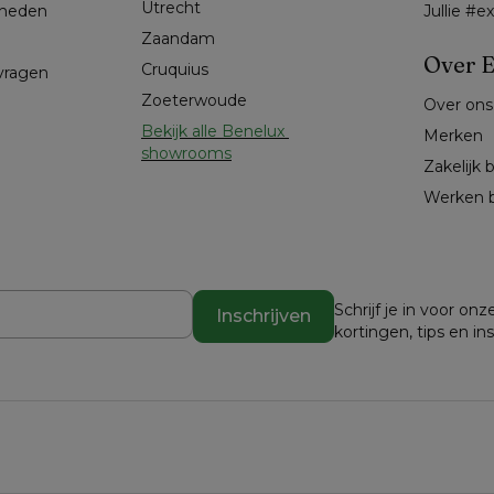
Utrecht
kheden
Jullie #
Zaandam
Over E
Cruquius
 vragen
Zoeterwoude
Over ons
Bekijk alle Benelux 
Merken
showrooms
Zakelijk 
Werken b
Schrijf je in voor o
Inschrijven
kortingen, tips en in