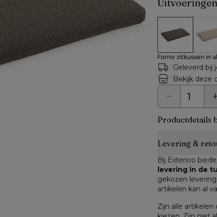
Uitvoeringe
Forno zitkusse
Forno
Forno zitkussen in a
Geleverd bij 
Bekijk deze c
Productdetails 
Levering & reto
Bij Exterioo biede
levering in de 
gekozen leverings
artikelen kan al v
Zijn alle artikele
kiezen. Zijn niet a