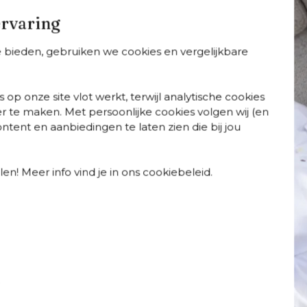
Geniet van buitengewone 
ervaring
en ademend en
Specificaties
te bieden, gebruiken we cookies en vergelijkbare
Webartikelnummer
Breedte
Diepte
 op onze site vlot werkt, terwijl analytische cookies
Merk
r te maken. Met persoonlijke cookies volgen wij (en
Kleur kussens
tent en aanbiedingen te laten zien die bij jou
Kleur
Materiaal
Certificaten
en! Meer info vind je in ons cookiebeleid.
Detailkleur kussen
Wasbare hoes
Weerbestendigheid tui
afelsets
Tuintafels
Tuinstoelen
Ligbedde
t
Weerbestendigheid ku