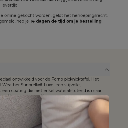
levertijd.
e online gekocht worden, geldt het herroepingsrecht. 
 gemeld, heb je 
14 dagen de tijd om je bestelling 
eciaal ontwikkeld voor de Forno picknicktafel. Het
 Weather Sunbrella® Luxe, een stijlvolle,
een coating die niet enkel waterafstotend is maar
;vlekken en vloeistoffen.
is bestand tegen weer en wind, mag het hele jaar
ch jarenlang slijt- en kleurvast dankzij de tot in de kern
 ademende stof wordt bij Bristol À La Carte
bbele laag quick dry foam, een comfortabel schuim
r dat geen water ophoudt én snel droogt.