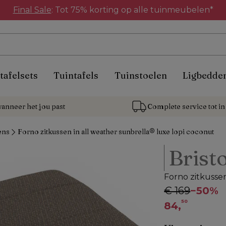
Final Sale
: Tot 75% korting op alle tuinmeubelen*
tafelsets
Tuintafels
Tuinstoelen
Ligbedde
anneer het jou past
Complete service tot in 
ens
Forno zitkussen in all weather sunbrella® luxe lopi coconut
Bristo
Forno zitkussen
€ 169
−
50%
50
84,