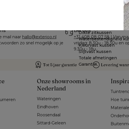
Te zien in de showroom
ons
Bel ons
Dikte zitkussen
e mail naar 
hallo@exterioo.nl
+31 408 08 07 58
 | Van ma
Waterbestendigheid ku
woorden zo snel mogelijk op je 
vrijdag: 8.30u - 18.30u en o
Kleurvast kussen
9.30u - 18u
Slijtvast kussen
Totale afmetingen
Garantie
Tot 5 jaar garantie
Levering wanne
ce
Onze showrooms in
Inspir
Nederland
Tuintren
Wateringen
ourneren
Hoe tuin
Eindhoven
Material
Roosendaal
Onderho
Sittard-Geleen
Buitenm