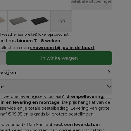
n
bekijk alle uitvoeringen
+
77
n in all weather sunbrella® luxe lopi coconut
 zitkussen in all weather sunbrella® luxe natte heather
Forno zitkussen in all weather sunbrella® luxe sava
Forno zitkussen in all weather sunbrella® 
ll weather sunbrella® luxe lopi coconut
jou thuis
binnen 7 - 8 weken
ollectie in een
showroom bij jou in de buurt
In winkelwagen
bekijken
ur
n we drie leveringsservices aan*: 
drempellevering, 
tuin en levering en montage
. De prijs hangt af van de 
service en je totale bestelbedrag. Levering van grote 
anaf € 19,95 en is gratis bij grotere bestellingen.
n op voorraad? Dan kan je 
direct een leverdatum
lle artikelen op voorraad, dan krijg je een inschatting 