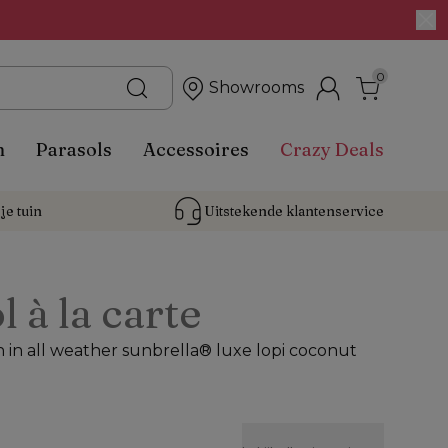
0
Showrooms
n
Parasols
Accessoires
Crazy Deals
je tuin
Uitstekende 
klantenservice
l à la carte
 in all weather sunbrella® luxe lopi coconut