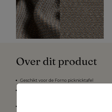
Over dit product
Geschikt voor de
Forno picknicktafel
Sunbrella® Luxe is verkrijgbaar in verschille
patronen,
ontdek meer >>>
Het kussen heeft een rits waardoor de
hoes k