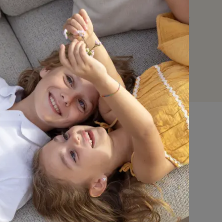
keuze en design, met uitzonderlijke topkwaliteit.
129289
50 cm
32 cm
Bristol à la carte
Bruin
Bruin
All Weather Sunbrella® Luxe
Niet van toepassing
Lopi Coconut
Ja
nmeubel
Dit tuinmeubel is geschikt om in de
zomer buiten te laten staan, maar het
n
Parasols
is raadzaam om het in de
Accessoires
winterperiode en bij langdurig slecht
weer overdekt te plaatsen voor extra
bescherming.
ssen
Dit kussen is geschikt om in de zomer