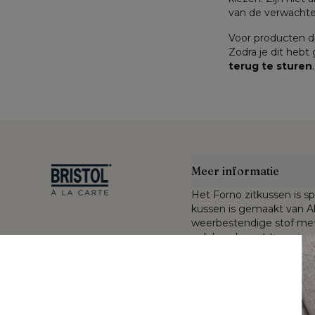
van de verwachte 
Voor producten di
Zodra je dit hebt
terug te sturen
.
Meer informatie
Het Forno zitkussen is sp
kussen is gemaakt van All
weerbestendige stof met 
ook beschermt tegen vuil
De Sunbrella® Luxe stof 
nde kleuren en
buiten blijven en toont zi
gekleurde acrylvezel. De
gecombineerd met een du
an gewassen
met open poriënstructuu