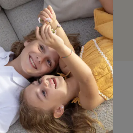
keuze en design, met uitzonderlijke topkwaliteit.
113650
Nee
30 cm
15 cm
Niet van toepassing
2 cm
B 30 x D 15 x d 2 cm
Bristol à la carte
Ja
nmeubel
Dit tuinmeubel is geschikt om in de
zomer buiten te laten staan, maar het
is raadzaam om het in de
winterperiode en bij langdurig slecht
n
Parasols
Accessoires
weer overdekt te plaatsen voor extra
bescherming.
ssen
Dit kussen is geschikt om in de zomer
buiten te laten liggen, maar het is