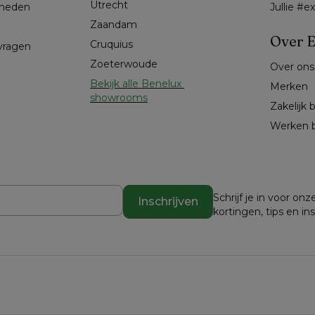
Utrecht
kheden
Jullie #
Zaandam
Over E
Cruquius
 vragen
Zoeterwoude
Over ons
Bekijk alle Benelux 
Merken
showrooms
Zakelijk 
Werken b
Schrijf je in voor o
Inschrijven
kortingen, tips en in