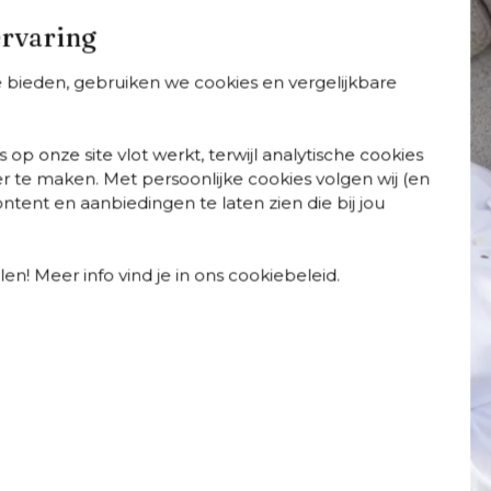
Geniet van buitengewone 
ervaring
en ademend en
Specificaties
te bieden, gebruiken we cookies en vergelijkbare
Webartikelnummer
Te zien in de showroom
Breedte
 op onze site vlot werkt, terwijl analytische cookies
Diepte
r te maken. Met persoonlijke cookies volgen wij (en
Certificaten
tent en aanbiedingen te laten zien die bij jou
Dikte zitkussen
Totale afmetingen
Merk
en! Meer info vind je in ons cookiebeleid.
Wasbare hoes
Weerbestendigheid tui
afelsets
Tuintafels
Tuinstoelen
Ligbedde
t
Weerbestendigheid ku