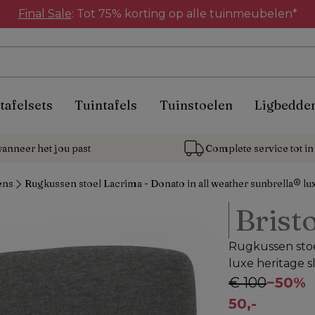
Final Sale
: Tot 75% korting op alle tuinmeubelen*
tafelsets
Tuintafels
Tuinstoelen
Ligbedde
anneer het jou past
Complete service tot in 
ens
Rugkussen stoel Lacrima - Donato in all weather sunbrella® lux
Bristo
Rugkussen stoe
luxe heritage s
€ 100
−
50%
50,-