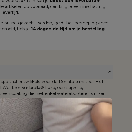
n op voorraad? Dan kan je 
direct een leverdatum
lle artikelen op voorraad, dan krijg je een inschatting 
levertijd.
e online gekocht worden, geldt het herroepingsrecht. 
 gemeld, heb je 
14 dagen de tijd om je bestelling 
speciaal ontwikkeld voor de Donato tuinstoel. Het
 Weather Sunbrella® Luxe, een stijlvolle,
een coating die niet enkel waterafstotend is maar
;vlekken en vloeistoffen.
is bestand tegen weer en wind, mag het hele jaar
ch jarenlang slijt- en kleurvast dankzij de tot in de kern
 ademende stof wordt bij Bristol À La Carte
bbele laag quick dry foam, een comfortabel schuim
r dat geen water ophoudt én snel droogt.