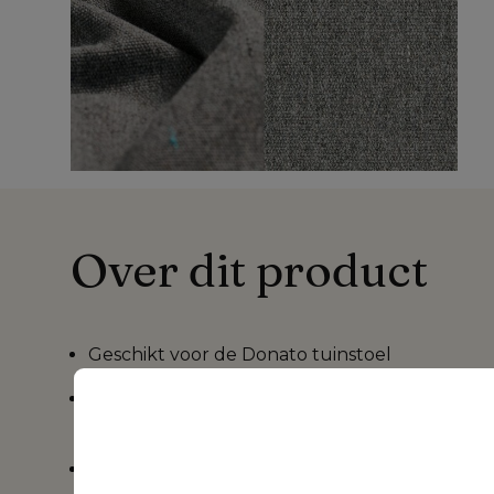
Over dit product
Geschikt voor de
Donato tuinstoel
Sunbrella® Luxe is verkrijgbaar in verschille
patronen,
ontdek meer >>>
Het kussen heeft een rits waardoor de
hoes k