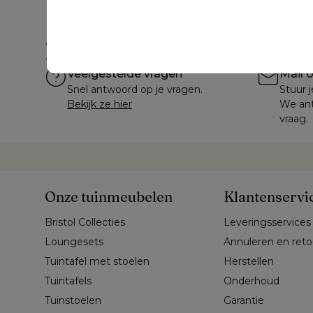
Hulp nodig?
Veelgestelde vragen
Mail 
Snel antwoord op je vragen.
Stuur j
Bekijk ze hier
We ant
vraag.
Onze tuinmeubelen
Klantenservi
Bristol Collecties
Leveringsservices
Loungesets
Annuleren en ret
Tuintafel met stoelen
Herstellen
Tuintafels
Onderhoud
Tuinstoelen
Garantie