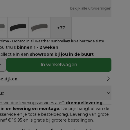
n
bekijk alle uitvoeringen
+
77
l Lacrima - Donato in all weather sunbrella® luxe herit
ssen stoel Lacrima - Donato in all weather sunbrella® 
Rugkussen stoel Lacrima - Donato in all weather sun
Rugkussen stoel Lacrima - Donato in all wea
rima - Donato in all weather sunbrella® luxe heritage slate
jou thuis
binnen 1 - 2 weken
ollectie in een
showroom bij jou in de buurt
In winkelwagen
bekijken
ur
n we drie leveringsservices aan*: 
drempellevering, 
tuin en levering en montage
. De prijs hangt af van de 
service en je totale bestelbedrag. Levering van grote 
anaf € 19,95 en is gratis bij grotere bestellingen.