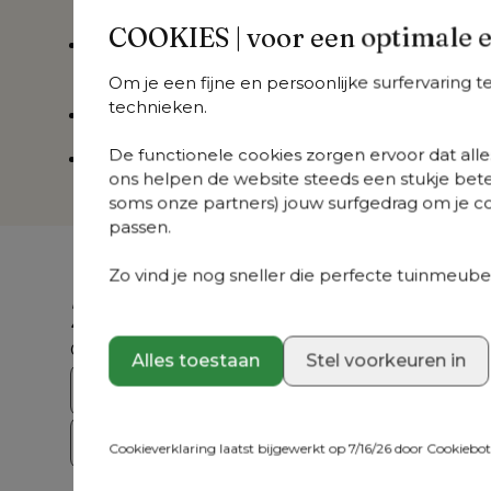
worden
in de machine
COOKIES | voor een optimale 
De quick dry foam zorgt er voor dat het
kuss
schimmelwerend is
Om je een fijne en persoonlijke surfervaring 
technieken.
Kussen is voorzien van een
antislip
De functionele cookies zorgen ervoor dat alles
5 jaar garantie
ons helpen de website steeds een stukje bete
soms onze partners) jouw surfgedrag om je con
passen.
Zo vind je nog sneller die perfecte tuinmeubel
Zoek je iets anders?
Ontdek ons volledig aanbod
Alles toestaan
Stel voorkeuren in
Bristol Collecties
Loungesets
Tuint
Crazy Deals
Cookieverklaring laatst bijgewerkt op 7/16/26 door
Cookiebo