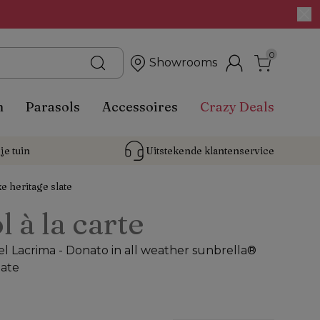
0
Showrooms
n
Parasols
Accessoires
Crazy Deals
je tuin
Uitstekende 
klantenservice
e heritage slate
l à la carte
l Lacrima - Donato in all weather sunbrella®
late