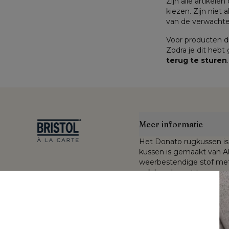
Zijn alle artikele
kiezen. Zijn niet a
van de verwachte 
Voor producten di
Zodra je dit hebt
terug te sturen
.
Meer informatie
Het Donato rugkussen is 
kussen is gemaakt van All
weerbestendige stof met 
ook beschermt tegen vuil
De Sunbrella® Luxe stof 
nde kleuren en
buiten blijven en toont zi
gekleurde acrylvezel. De
gecombineerd met een du
an gewassen
met open poriënstructuu