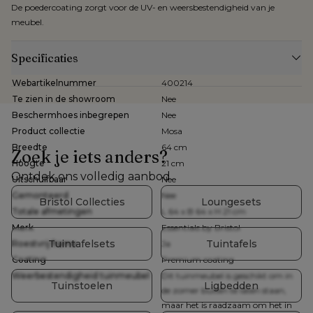
De poedercoating zorgt voor de UV- en weersbestendigheid van je
meubel.
Specificaties
Webartikelnummer
400214
Te zien in de showroom
Nee
Beschermhoes inbegrepen
Nee
Product collectie
Mosa
Breedte
64 cm
Zoek je iets anders?
Hoogte
21 cm
Ontdek ons volledig aanbod
Uitschuifbaar
Nee
Gemonteerd
Nee
Bristol Collecties
Loungesets
Totale afmetingen
L 64 x B 64 x H 21 cm
Merk
Essentials by Bristol
Tuintafelsets
Tuintafels
Roestvrij frame
Ja
Coating
Premium coating
Weerbestendigheid tuinmeubel
Dit tuinmeubel is geschikt om in
Tuinstoelen
Ligbedden
de zomer buiten te laten staan,
maar het is raadzaam om het in