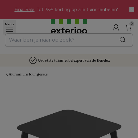
Final Sale
: Tot 75% korting op alle tuinmeubelen*
0
Menu
Grootste tuinmeubelexpert van de Benelux
Aluminium loungesets