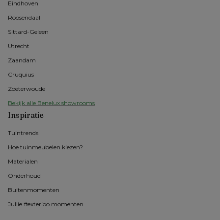
Eindhoven
Roosendaal
Sittard-Geleen
Utrecht
Zaandam
Cruquius
Zoeterwoude
Bekijk alle Benelux showrooms
Inspiratie
Tuintrends
Hoe tuinmeubelen kiezen?
Materialen
Onderhoud
Buitenmomenten 
Jullie #exterioo momenten