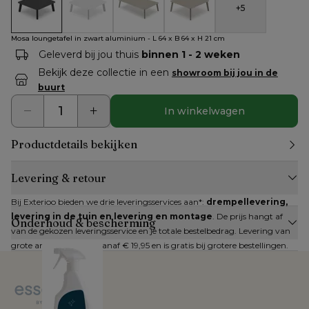
+
5
Mosa loungetafel in zwart aluminium - L 64 x B 64 x H 21 cm
Mosa loungetafel in wit aluminium - L 64 x B 64 x 
Mosa loungetafel in beige aluminium be
Mosa loungetafel in beige al
Mosa loungetafel in zwart aluminium - L 64 x B 64 x H 21 cm
Geleverd bij jou thuis
binnen 1 - 2 weken
Bekijk deze collectie in een
showroom bij jou in de
buurt
In winkelwagen
Productdetails bekijken
Levering & retour
Bij Exterioo bieden we drie leveringsservices aan*: 
drempellevering, 
levering in de tuin en levering en montage
. De prijs hangt af 
Onderhoud & bescherming
van de gekozen leveringsservice en je totale bestelbedrag. Levering van 
grote artikelen kan al vanaf € 19,95 en is gratis bij grotere bestellingen.
Zijn alle artikelen op voorraad? Dan kan je 
direct een leverdatum
kiezen. Zijn niet alle artikelen op voorraad, dan krijg je een inschatting 
van de verwachte levertijd.