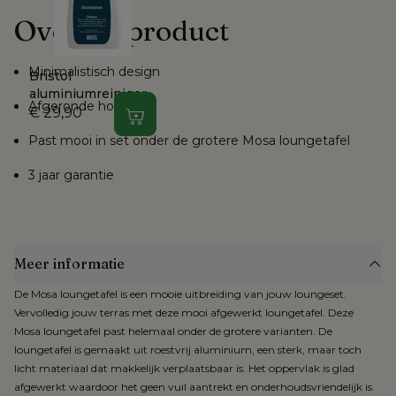
Over dit product
Voor producten die online gekocht worden, geldt het herroepingsrecht. 
Zodra je dit hebt gemeld, heb je 
14 dagen de tijd om je bestelling 
terug te sturen
.
Minimalistisch design
Bristol
aluminiumreiniger
Afgeronde hoeken
€ 29,90
In winkelwagen
Past mooi in set onder de grotere Mosa loungetafel
3 jaar garantie
Meer informatie
De Mosa loungetafel is een mooie uitbreiding van jouw loungeset.
Vervolledig jouw terras met deze mooi afgewerkt loungetafel. Deze
Mosa loungetafel past helemaal onder de grotere varianten. De
loungetafel is gemaakt uit roestvrij aluminium, een sterk, maar toch
licht materiaal dat makkelijk verplaatsbaar is. Het oppervlak is glad
afgewerkt waardoor het geen vuil aantrekt en onderhoudsvriendelijk is.