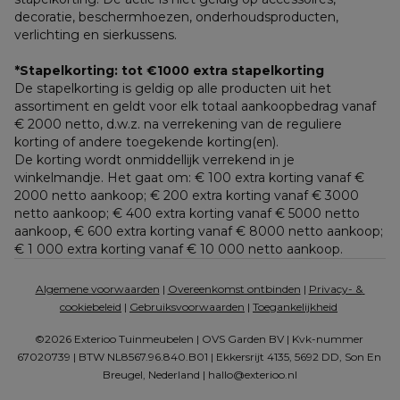
decoratie, beschermhoezen, onderhoudsproducten, 
verlichting en sierkussens.
*Stapelkorting: tot €1000 extra stapelkorting
De stapelkorting is geldig op alle producten uit het 
assortiment en geldt voor elk totaal aankoopbedrag vanaf 
€ 2000 netto, d.w.z. na verrekening van de reguliere 
korting of andere toegekende korting(en). 
De korting wordt onmiddellijk verrekend in je 
winkelmandje. Het gaat om: € 100 extra korting vanaf € 
2000 netto aankoop; € 200 extra korting vanaf € 3000 
netto aankoop; € 400 extra korting vanaf € 5000 netto 
aankoop, € 600 extra korting vanaf € 8000 netto aankoop; 
€ 1 000 extra korting vanaf € 10 000 netto aankoop.
Algemene voorwaarden
 | 
Overeenkomst ontbinden
 | 
Privacy- & 
cookiebeleid
 | 
Gebruiksvoorwaarden
 | 
Toegankelijkheid
©2026 Exterioo Tuinmeubelen | OVS Garden BV | Kvk-nummer 
67020739 | BTW NL8567.96.840.B01 | Ekkersrijt 4135, 5692 DD, Son En 
Breugel, Nederland | 
hallo@exterioo.nl