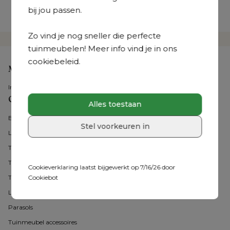
Onze tuinmeubelexperts staan je bij in een van onze 
bij jou passen.
36 showrooms
Zo vind je nog sneller die perfecte
tuinmeubelen! Meer info vind je in ons
cookiebeleid.
Mijn account
Inloggen
Onze tuinmeubelen
Alles toestaan
Bristol Collecties
Stel voorkeuren in
Loungesets
Tuintafel met stoelen
Tuintafels
Cookieverklaring laatst bijgewerkt op 7/16/26 door
Cookiebot
Tuinstoelen
Ligbedden
Parasols
Tuinmeubel accessoires