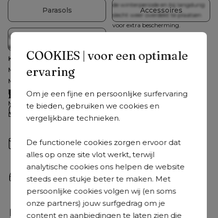
de winterperiode en bij langdurig
Parasols
Accessoires
slecht weer overdekt te plaatsen
voor extra bescherming.
Garantie
3 jaar garantie
Crazy Deals
Kleur frame
Zwart
COOKIES | voor een optimale
Kleur tafelblad
Zwart
ervaring
Materiaal frame
Aluminium
Materiaal tafelblad
Aluminium
Hulp nodig?
Kleur
Zwart
Om je een fijne en persoonlijke surfervaring
Materiaal
Aluminium
te bieden, gebruiken we cookies en
Veelgestelde vragen
Detailkleur tafelblad
Zwart
vergelijkbare technieken.
Snel antwoord op je vragen.
Bekijk ze hier
Mail ons
De functionele cookies zorgen ervoor dat
Stuur je mail naar 
hallo@exterioo.nl
alles op onze site vlot werkt, terwijl
We antwoorden zo snel mogelijk op je vraag.
analytische cookies ons helpen de website
Bel ons
steeds een stukje beter te maken. Met
+31 408 08 07 58
 | Van maandag tot vrijdag: 8.30u - 
persoonlijke cookies volgen wij (en soms
18.30u en op zaterdag: 9.30u - 18u
onze partners) jouw surfgedrag om je
Kom langs
content en aanbiedingen te laten zien die