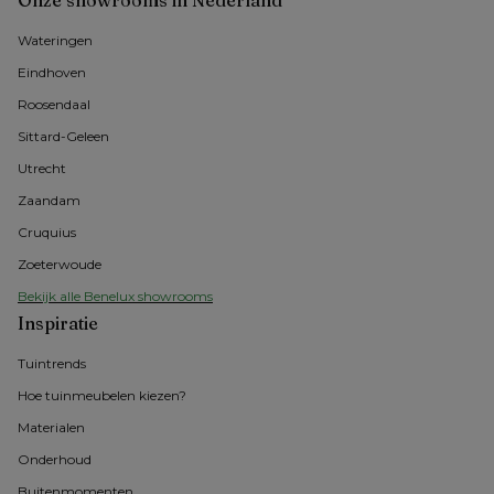
Onze showrooms in Nederland
Wateringen
Eindhoven
Roosendaal
Sittard-Geleen
Utrecht
Zaandam
Cruquius
Zoeterwoude
Bekijk alle Benelux showrooms
Inspiratie
Tuintrends
Hoe tuinmeubelen kiezen?
Materialen
Onderhoud
Buitenmomenten 