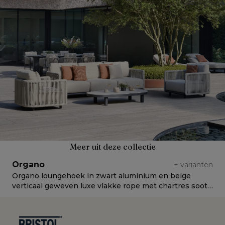
Meer uit deze collectie
Organo
+
varianten
Organo loungehoek in zwart aluminium en beige
O
verticaal geweven luxe vlakke rope met chartres sooty
v
all weather sunbrella® luxe kussens
a