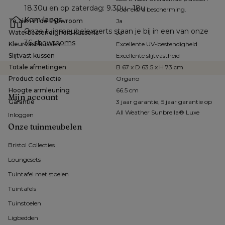
18.30u en op zaterdag: 9.30u - 18u
voor extra bescherming.
Kom langs
Te zien in de showroom
Ja
Onze tuinmeubelexperts staan je bij in een van onze 
Waterbestendigheid kussens
Ja
36 showrooms
Kleurvast kussen
Excellente UV-bestendigheid
Slijtvast kussen
Excellente slijtvastheid
Totale afmetingen
B 67 x D 63.5 x H 73 cm
Product collectie
Organo
Hoogte armleuning
66.5 cm
Mijn account
Garantie
3 jaar garantie, 5 jaar garantie op
All Weather Sunbrella® Luxe
Inloggen
Onze tuinmeubelen
Bristol Collecties
Loungesets
Tuintafel met stoelen
Tuintafels
Tuinstoelen
Ligbedden