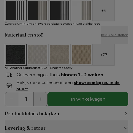
+
4
Zwart aluminium en zwart verticaal geweven luxe vlakke rop
Zwart aluminium en beige verticaal geweven rond
Zwart aluminium en zwart verticaal ge
Wit aluminium en beige vert
Zwart aluminium en zwart verticaal geweven luxe vlakke rope
Materiaal en stof
bekijk alle stoffen
+
77
All Weather Sunbrella® luxe - Chartres Sooty
All Weather Cosytica - Althea Off White
All Weather Cosytica - Althea Chalk
All Weather Cosytica - Althe
All Weather Sunbrella® luxe - Chartres Sooty
Geleverd bij jou thuis
binnen 1 - 2 weken
Bekijk deze collectie in een
showroom bij jou in de
buurt
In winkelwagen
Productdetails bekijken
Levering & retour