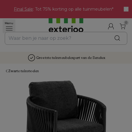
Final Sale
: Tot 75% korting op alle tuinmeubelen*
0
Menu
Grootste tuinmeubelexpert van de Benelux
Zwarte tuinstoelen