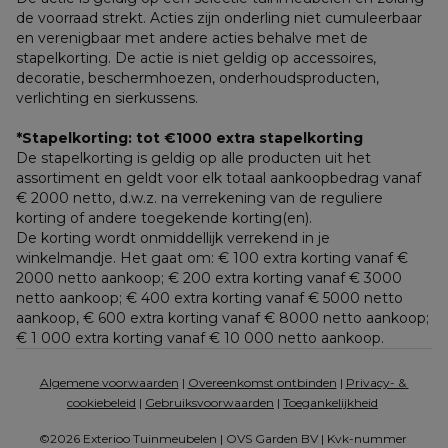
de voorraad strekt. Acties zijn onderling niet cumuleerbaar 
en verenigbaar met andere acties behalve met de 
stapelkorting. De actie is niet geldig op accessoires, 
decoratie, beschermhoezen, onderhoudsproducten, 
verlichting en sierkussens.
*Stapelkorting: tot €1000 extra stapelkorting
De stapelkorting is geldig op alle producten uit het 
assortiment en geldt voor elk totaal aankoopbedrag vanaf 
€ 2000 netto, d.w.z. na verrekening van de reguliere 
korting of andere toegekende korting(en). 
De korting wordt onmiddellijk verrekend in je 
winkelmandje. Het gaat om: € 100 extra korting vanaf € 
2000 netto aankoop; € 200 extra korting vanaf € 3000 
netto aankoop; € 400 extra korting vanaf € 5000 netto 
aankoop, € 600 extra korting vanaf € 8000 netto aankoop; 
€ 1 000 extra korting vanaf € 10 000 netto aankoop.
Algemene voorwaarden
 | 
Overeenkomst ontbinden
 | 
Privacy- & 
cookiebeleid
 | 
Gebruiksvoorwaarden
 | 
Toegankelijkheid
©2026 Exterioo Tuinmeubelen | OVS Garden BV | Kvk-nummer 