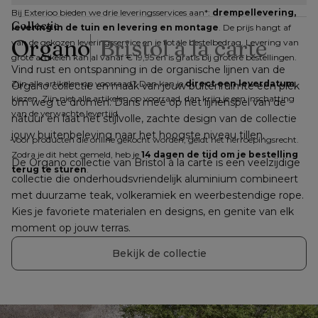
Bij Exterioo bieden we drie leveringsservices aan*: 
drempellevering, 
Collectie
levering in de tuin en levering en montage
. De prijs hangt af 
Organo
Bristol à la carte
van de gekozen leveringsservice en je totale bestelbedrag. Levering van 
grote artikelen kan al vanaf € 19,95 en is gratis bij grotere bestellingen.
Vind rust en ontspanning in de organische lijnen van de 
Zijn alle artikelen op voorraad? Dan kan je 
direct een leverdatum
Organo collectie en maak van jouw buitenruimte een plek 
kiezen. Zijn niet alle artikelen op voorraad, dan krijg je een inschatting 
om weg te dromen. Dans mee op het lijnenspel van de 
van de verwachte levertijd.
natuur en laat het stijlvolle, zachte design van de collectie 
jouw buitenbeleving naar het hoogste niveau tillen.
Voor producten die online gekocht worden, geldt het herroepingsrecht. 
Zodra je dit hebt gemeld, heb je 
14 dagen de tijd om je bestelling 
De Organo collectie van Bristol à la carte is een veelzijdige 
terug te sturen
.
collectie die onderhoudsvriendelijk aluminium combineert 
met duurzame teak, volkeramiek en weerbestendige rope. 
Kies je favoriete materialen en designs, en genite van elk 
moment op jouw terras.
Bekijk de collectie