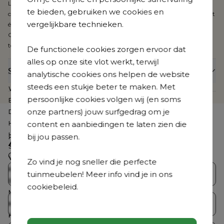
La Carte gecombineerd met een dubbele laag quick dry foam, een
te bieden, gebruiken we cookies en
comfortabel schuim met open poriënstructuur dat geen water ophoudt
vergelijkbare technieken.
én snel droogt.
Geniet van buitengewone keuze en design, met uitzonderlijke
topkwaliteit.
De functionele cookies zorgen ervoor dat
alles op onze site vlot werkt, terwijl
Specificaties
analytische cookies ons helpen de website
steeds een stukje beter te maken. Met
Webartikelnummer
CB39883986
persoonlijke cookies volgen wij (en soms
Breedte
67 cm
onze partners) jouw surfgedrag om je
Diepte
63.5 cm
content en aanbiedingen te laten zien die
Hoogte
73 cm
Hoogte zitting
44 cm
bij jou passen.
Zoek je iets anders?
Stapelbaar
Nee
Ontdek ons volledig aanbod
Verstelbaar
Nee
Zo vind je nog sneller die perfecte
Kussen(s) inbegrepen
Ja
tuinmeubelen! Meer info vind je in ons
Bristol Collecties
Loungesets
Beschermhoes inbegrepen
Nee
cookiebeleid.
Merk
Bristol à la carte
Tuintafelsets
Tuintafels
Kleur zitting
Zwart
Kleur frame
Zwart