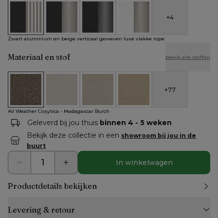
+
4
Zwart aluminium en beige verticaal geweven luxe vlakke rop
Zwart aluminium en beige verticaal geweven rond
Zwart aluminium en zwart verticaal ge
Wit aluminium en beige vert
Zwart aluminium en beige verticaal geweven luxe vlakke rope
Materiaal en stof
bekijk alle stoffen
+
77
All Weather Cosytica - Madagascar Burch
All Weather Cosytica - Althea Off White
All Weather Cosytica - Althea Chalk
All Weather Cosytica - Althe
All Weather Cosytica - Madagascar Burch
Geleverd bij jou thuis
binnen 4 - 5 weken
Bekijk deze collectie in een
showroom bij jou in de
buurt
In winkelwagen
Productdetails bekijken
Levering & retour