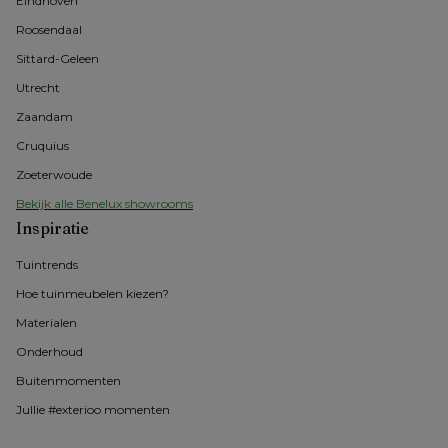
Eindhoven
Roosendaal
Sittard-Geleen
Utrecht
Zaandam
Cruquius
Zoeterwoude
Bekijk alle Benelux showrooms
Inspiratie
Tuintrends
Hoe tuinmeubelen kiezen?
Materialen
Onderhoud
Buitenmomenten 
Jullie #exterioo momenten