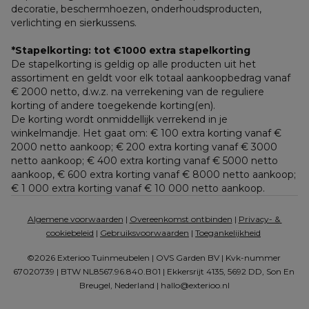
decoratie, beschermhoezen, onderhoudsproducten, 
verlichting en sierkussens.
*Stapelkorting: tot €1000 extra stapelkorting
De stapelkorting is geldig op alle producten uit het 
assortiment en geldt voor elk totaal aankoopbedrag vanaf 
€ 2000 netto, d.w.z. na verrekening van de reguliere 
korting of andere toegekende korting(en). 
De korting wordt onmiddellijk verrekend in je 
winkelmandje. Het gaat om: € 100 extra korting vanaf € 
2000 netto aankoop; € 200 extra korting vanaf € 3000 
netto aankoop; € 400 extra korting vanaf € 5000 netto 
aankoop, € 600 extra korting vanaf € 8000 netto aankoop; 
€ 1 000 extra korting vanaf € 10 000 netto aankoop.
Algemene voorwaarden
 | 
Overeenkomst ontbinden
 | 
Privacy- & 
cookiebeleid
 | 
Gebruiksvoorwaarden
 | 
Toegankelijkheid
©2026 Exterioo Tuinmeubelen | OVS Garden BV | Kvk-nummer 
67020739 | BTW NL8567.96.840.B01 | Ekkersrijt 4135, 5692 DD, Son En 
Breugel, Nederland | 
hallo@exterioo.nl