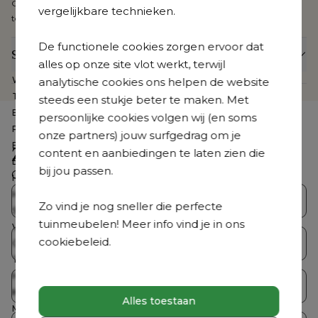
Geniet van buitengewone keuze en design, met uitzonderlijke
vergelijkbare technieken.
topkwaliteit.
De functionele cookies zorgen ervoor dat
Specificaties
alles op onze site vlot werkt, terwijl
Webartikelnummer
CB399679
analytische cookies ons helpen de website
Te zien in de showroom
Nee
steeds een stukje beter te maken. Met
Beschermhoes inbegrepen
Nee
persoonlijke cookies volgen wij (en soms
Product collectie
Organo
onze partners) jouw surfgedrag om je
Breedte
67 cm
Zoek je iets anders?
content en aanbiedingen te laten zien die
Diepte
63.5 cm
bij jou passen.
Ontdek ons volledig aanbod
Hoogte
73 cm
Hoogte zitting
44 cm
Bristol Collecties
Loungesets
Zo vind je nog sneller die perfecte
Stapelbaar
Nee
tuinmeubelen! Meer info vind je in ons
Verstelbaar
Nee
cookiebeleid.
Tuintafelsets
Tuintafels
Gemonteerd
Ja
Totale afmetingen
B 67 x D 63.5 x H 73 cm
Hoogte armleuning
66.5 cm
Tuinstoelen
Ligbedden
Kussen(s) inbegrepen
Ja
Alles toestaan
Merk
Bristol à la carte