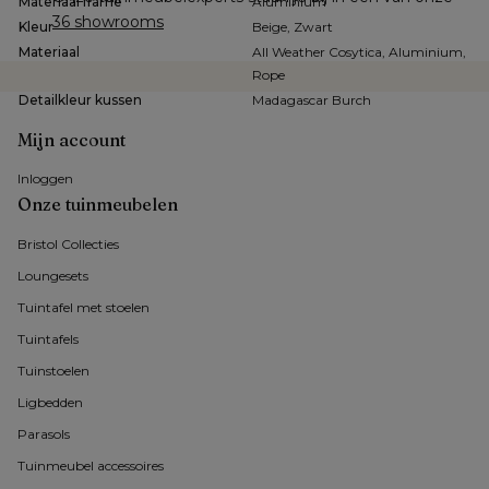
Materiaal frame
Aluminium
36 showrooms
Kleur
Beige, Zwart
Materiaal
All Weather Cosytica, Aluminium,
Rope
Detailkleur kussen
Madagascar Burch
Mijn account
Inloggen
Onze tuinmeubelen
Bristol Collecties
Loungesets
Tuintafel met stoelen
Tuintafels
Tuinstoelen
Ligbedden
Parasols
Tuinmeubel accessoires