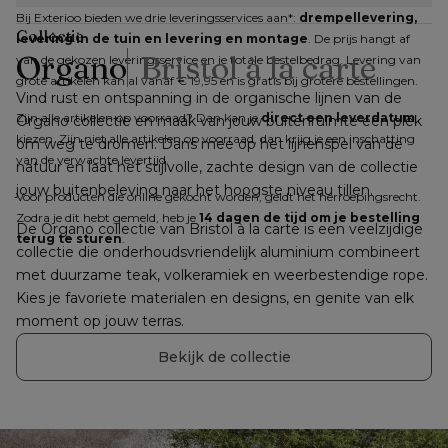
Bij Exterioo bieden we drie leveringsservices aan*: 
drempellevering, 
Collectie
levering in de tuin en levering en montage
. De prijs hangt af 
Organo
Bristol à la carte
van de gekozen leveringsservice en je totale bestelbedrag. Levering van 
grote artikelen kan al vanaf € 19,95 en is gratis bij grotere bestellingen.
Vind rust en ontspanning in de organische lijnen van de 
Zijn alle artikelen op voorraad? Dan kan je 
direct een leverdatum
Organo collectie en maak van jouw buitenruimte een plek 
kiezen. Zijn niet alle artikelen op voorraad, dan krijg je een inschatting 
om weg te dromen. Dans mee op het lijnenspel van de 
van de verwachte levertijd.
natuur en laat het stijlvolle, zachte design van de collectie 
jouw buitenbeleving naar het hoogste niveau tillen.
Voor producten die online gekocht worden, geldt het herroepingsrecht. 
Zodra je dit hebt gemeld, heb je 
14 dagen de tijd om je bestelling 
De Organo collectie van Bristol à la carte is een veelzijdige 
terug te sturen
.
collectie die onderhoudsvriendelijk aluminium combineert 
met duurzame teak, volkeramiek en weerbestendige rope. 
Kies je favoriete materialen en designs, en genite van elk 
moment op jouw terras.
Bekijk de collectie