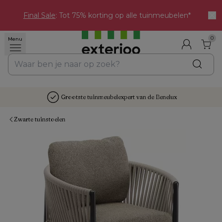
Final Sale
: Tot 75% korting op alle tuinmeubelen*
0
Menu
Grootste tuinmeubelexpert van de Benelux
Zwarte tuinstoelen