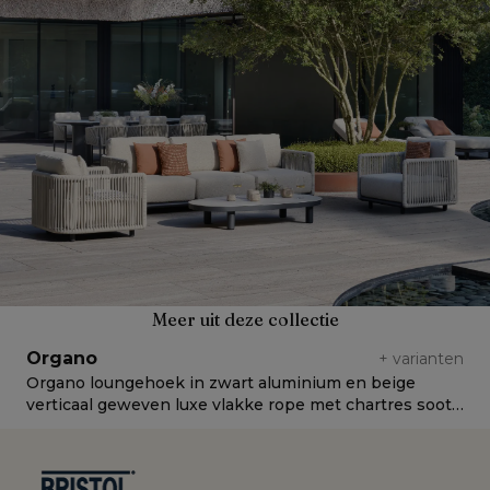
Meer uit deze collectie
Organo
+
varianten
Organo loungehoek in zwart aluminium en beige
O
verticaal geweven luxe vlakke rope met chartres sooty
v
all weather sunbrella® luxe kussens
a