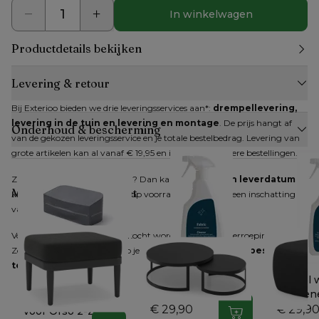
In winkelwagen
Productdetails bekijken
Levering & retour
Bij Exterioo bieden we drie leveringsservices aan*: 
drempellevering, 
levering in de tuin en levering en montage
. De prijs hangt af 
Onderhoud & bescherming
van de gekozen leveringsservice en je totale bestelbedrag. Levering van 
grote artikelen kan al vanaf € 19,95 en is gratis bij grotere bestellingen.
Zijn alle artikelen op voorraad? Dan kan je 
direct een leverdatum
Maak je look compleet
kiezen. Zijn niet alle artikelen op voorraad, dan krijg je een inschatting 
van de verwachte levertijd.
Voor producten die online gekocht worden, geldt het herroepingsrecht. 
Zodra je dit hebt gemeld, heb je 
14 dagen de tijd om je bestelling 
terug te sturen
.
Bristol textiel
Bristol 
Orso
reiniger
textilen
Beschermhoes
€ 29,90
€ 29,9
voor Orso 2-zit - B
In winkelwagen