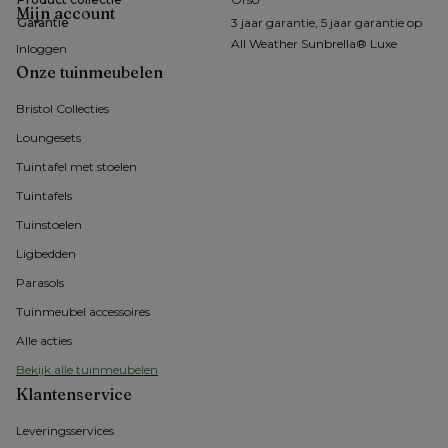
Mijn account
Garantie
3 jaar garantie, 5 jaar garantie op
All Weather Sunbrella® Luxe
Inloggen
Onze tuinmeubelen
Bristol Collecties
Loungesets
Tuintafel met stoelen
Tuintafels
Tuinstoelen
Ligbedden
Parasols
Tuinmeubel accessoires
Alle acties
Bekijk alle tuinmeubelen
Klantenservice
Leveringsservices