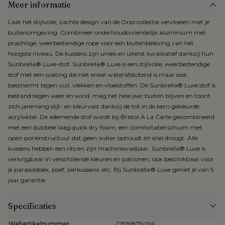
Meer informatie
Laat het stijlvolle, zachte design van de Orso collectie vervloeien met je
buitenomgeving. Combineer onderhoudsvriendelijk aluminium met
prachtige, weerbestendige rope voor een buitenbeleving van het
hoogste niveau. De kussens zijn uniek en uiterst kwalitatief dankzij hun
Sunbrella® Luxe-stof. Sunbrella® Luxe is een stijlvolle, weerbestendige
stof met een coating die niet enkel waterafstotend is maar ook
beschermt tegen vuil, vlekken en vloeistoffen. De Sunbrella® Luxe stof is
bestand tegen weer en wind, mag het hele jaar buiten blijven en toont
zich jarenlang slijt- en kleurvast dankzij de tot in de kern gekleurde
acrylvezel. De ademende stof wordt bij Bristol À La Carte gecombineerd
met een dubbele laag quick dry foam, een comfortabel schuim met
open poriënstructuur dat geen water ophoudt én snel droogt. Alle
kussens hebben een rits en zijn machinewasbaar. Sunbrella® Luxe is
verkrijgbaar in verschillende kleuren en patronen, ook beschikbaar voor
je parasoldoek, poef, sierkussens, etc. Bij Sunbrella® Luxe geniet je van 5
jaar garantie.
Specificaties
Webartikelnummer
CB39879096