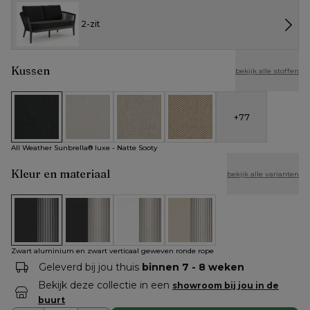
2-zit
Kussen
bekijk alle stoffen
+
77
All Weather Sunbrella® luxe - Natte Sooty
All Weather Cosytica - Althea Off White
All Weather Cosytica - Althea Chalk
All Weather Cosytica - Althe
All Weather Sunbrella® luxe - Natte Sooty
Kleur en materiaal
bekijk alle varianten
Zwart aluminium en zwart verticaal geweven ronde rope
Zwart aluminium en beige verticaal geweven rond
Wit aluminium en beige verticaal gewe
Beige aluminium en beige ve
Zwart aluminium en zwart verticaal geweven ronde rope
Geleverd bij jou thuis
binnen 7 - 8 weken
Bekijk deze collectie in een
showroom bij jou in de
buurt