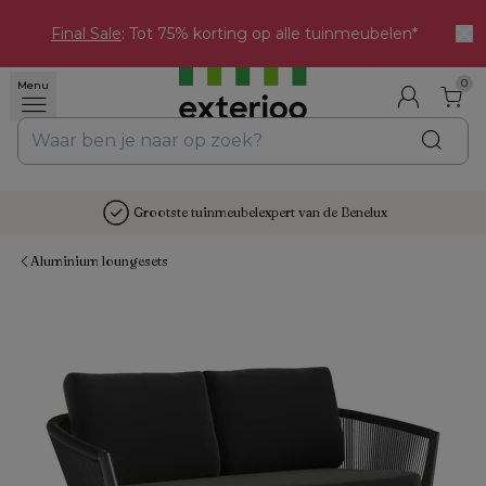
Final Sale
: Tot 75% korting op alle tuinmeubelen*
0
Menu
Grootste tuinmeubelexpert van de Benelux
Aluminium loungesets