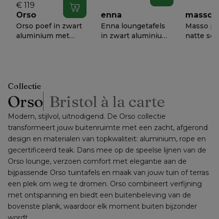
151 x D 82 x H 68
€ 119
In winkelwagen
cm
Orso
enna
masso
Orso poef in zwart
Enna loungetafels
Masso po
aluminium met
in zwart aluminium
natte soot
Natte Sooty all
- Tafe - Dia. 100 x
weather
€ 788
€ 1338
€ 638
−
50%
−
50%
−
5
weather
H 37 cm
sunbrella
sunbrella® luxe
60 x D 60
kussen
cm
Collectie
Orso
Bristol à la carte
Modern, stijlvol, uitnodigend. De Orso collectie 
transformeert jouw buitenruimte met een zacht, afgerond 
design en materialen van topkwaliteit: aluminium, rope en 
gecertificeerd teak. Dans mee op de speelse lijnen van de 
Orso lounge, verzoen comfort met elegantie aan de 
bijpassende Orso tuintafels en maak van jouw tuin of terras 
een plek om weg te dromen. Orso combineert verfijning 
met ontspanning en biedt een buitenbeleving van de 
bovenste plank, waardoor elk moment buiten bijzonder 
wordt.