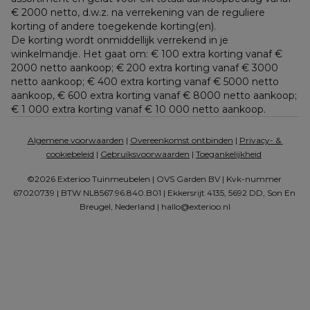
€ 2000 netto, d.w.z. na verrekening van de reguliere 
korting of andere toegekende korting(en). 
De korting wordt onmiddellijk verrekend in je 
winkelmandje. Het gaat om: € 100 extra korting vanaf € 
2000 netto aankoop; € 200 extra korting vanaf € 3000 
netto aankoop; € 400 extra korting vanaf € 5000 netto 
aankoop, € 600 extra korting vanaf € 8000 netto aankoop; 
€ 1 000 extra korting vanaf € 10 000 netto aankoop.
Algemene voorwaarden
 | 
Overeenkomst ontbinden
 | 
Privacy- & 
cookiebeleid
 | 
Gebruiksvoorwaarden
 | 
Toegankelijkheid
©2026 Exterioo Tuinmeubelen | OVS Garden BV | Kvk-nummer 
67020739 | BTW NL8567.96.840.B01 | Ekkersrijt 4135, 5692 DD, Son En 
Breugel, Nederland | 
hallo@exterioo.nl