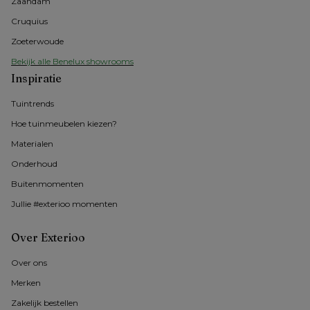
Zaandam
Cruquius
Zoeterwoude
Bekijk alle Benelux showrooms
Inspiratie
Tuintrends
Hoe tuinmeubelen kiezen?
Materialen
Onderhoud
Buitenmomenten 
Jullie #exterioo momenten
Over Exterioo
Over ons
Merken
Zakelijk bestellen