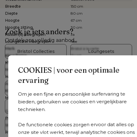
Breedte
150 cm
Diepte
80 cm
Hoogte
67 cm
Hoogte zitting
30 cm
Zoek je iets anders?
Kussen(s) inbegrepen
Ja
Ontdek ons volledig aanbod
Loungetafel inbegrepen
Nee
Merk
Bristol à la carte
Bristol Collecties
Loungesets
Kleur frame
Zwart
Kleur kussens
Zwart
COOKIES | voor een optimale
Tuintafelsets
Tuintafels
Materiaal zitting
Single textileen
Materiaal frame
Aluminium
ervaring
Aantal personen
2 personen
Tuinstoelen
Ligbedden
Kleur
Zwart
Om je een fijne en persoonlijke surfervaring te
Materiaal
All Weather Sunbrella® Luxe,
bieden, gebruiken we cookies en vergelijkbare
Aluminium, Rope, Textileen
Parasols
Accessoires
technieken.
Gemonteerd
Nee
Detailkleur kussen
Natte Sooty
De functionele cookies zorgen ervoor dat alles op
Crazy Deals
Wasbare hoes
Nee
onze site vlot werkt, terwijl analytische cookies ons
Roestvrij frame
Ja