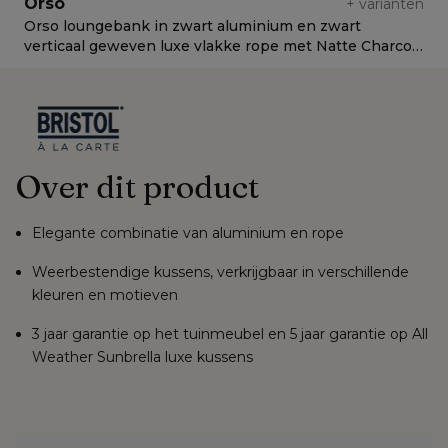
Orso
+
varianten
Orso loungebank in zwart aluminium en zwart
O
verticaal geweven luxe vlakke rope met Natte Charcoal
g
Chine all weather sunbrella® luxe kussen
w
Over dit product
Elegante combinatie van aluminium en rope
Weerbestendige kussens, verkrijgbaar in verschillende
kleuren en motieven
3 jaar garantie op het tuinmeubel en 5 jaar garantie op All
Weather Sunbrella luxe kussens