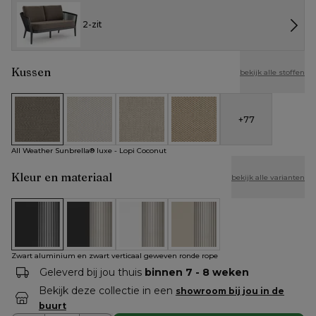
2-zit
Kussen
bekijk alle stoffen
+
77
All Weather Sunbrella® luxe - Lopi Coconut
All Weather Cosytica - Althea Off White
All Weather Cosytica - Althea Chalk
All Weather Cosytica - Althe
All Weather Sunbrella® luxe - Lopi Coconut
Kleur en materiaal
bekijk alle varianten
Zwart aluminium en zwart verticaal geweven ronde rope
Zwart aluminium en beige verticaal geweven rond
Wit aluminium en beige verticaal gewe
Beige aluminium en beige ve
Zwart aluminium en zwart verticaal geweven ronde rope
Geleverd bij jou thuis
binnen 7 - 8 weken
Bekijk deze collectie in een
showroom bij jou in de
buurt