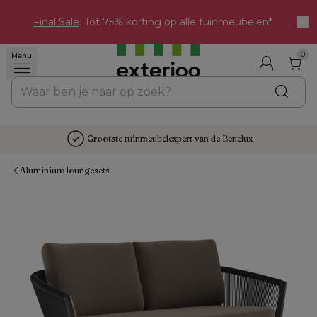
Final Sale
: Tot 75% korting op alle tuinmeubelen*
0
Menu
Grootste tuinmeubelexpert van de Benelux
Aluminium loungesets