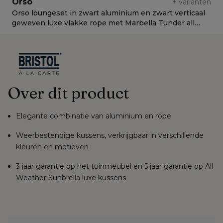
Orso
+
varianten
Orso loungeset in zwart aluminium en zwart verticaal
O
geweven luxe vlakke rope met Marbella Tunder all
v
weather cosytica kussen
C
Over dit product
Elegante combinatie van aluminium en rope
Weerbestendige kussens, verkrijgbaar in verschillende
kleuren en motieven
3 jaar garantie op het tuinmeubel en 5 jaar garantie op All
Weather Sunbrella luxe kussens