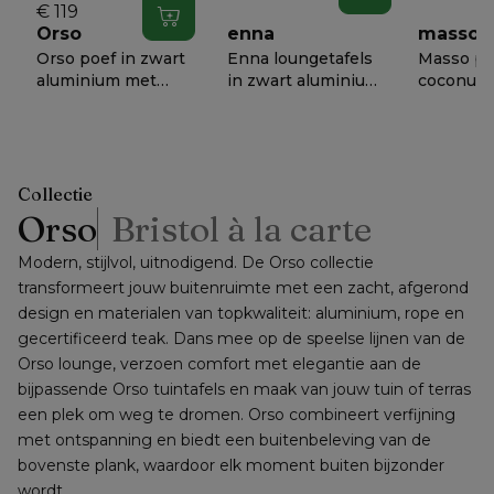
151 x D 82 x H 68
€ 119
In winkelwagen
cm
Orso
enna
masso
Orso poef in zwart
Enna loungetafels
Masso poe
aluminium met
in zwart aluminium
coconut a
Lopi Coconut all
- Tafe - Dia. 100 x
weather
€ 898
€ 1338
€ 758
−
50%
−
50%
−
5
weather
H 37 cm
sunbrella
sunbrella® luxe
60 x D 60
kussen
cm
Collectie
Orso
Bristol à la carte
Modern, stijlvol, uitnodigend. De Orso collectie 
transformeert jouw buitenruimte met een zacht, afgerond 
design en materialen van topkwaliteit: aluminium, rope en 
gecertificeerd teak. Dans mee op de speelse lijnen van de 
Orso lounge, verzoen comfort met elegantie aan de 
bijpassende Orso tuintafels en maak van jouw tuin of terras 
een plek om weg te dromen. Orso combineert verfijning 
met ontspanning en biedt een buitenbeleving van de 
bovenste plank, waardoor elk moment buiten bijzonder 
wordt.