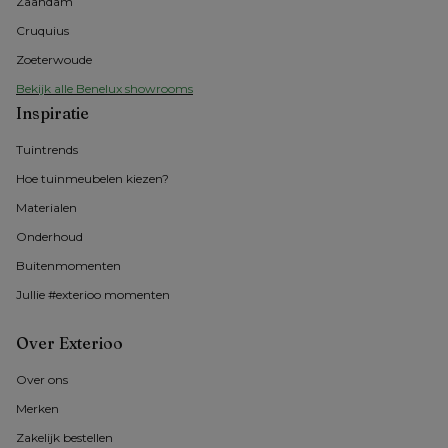
Zaandam
Cruquius
Zoeterwoude
Bekijk alle Benelux showrooms
Inspiratie
Tuintrends
Hoe tuinmeubelen kiezen?
Materialen
Onderhoud
Buitenmomenten 
Jullie #exterioo momenten
Over Exterioo
Over ons
Merken
Zakelijk bestellen