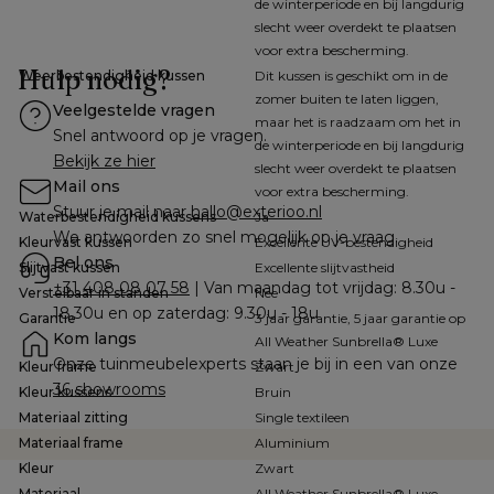
de winterperiode en bij langdurig
slecht weer overdekt te plaatsen
voor extra bescherming.
Hulp nodig?
Weerbestendigheid kussen
Dit kussen is geschikt om in de
zomer buiten te laten liggen,
Veelgestelde vragen
maar het is raadzaam om het in
Snel antwoord op je vragen.
de winterperiode en bij langdurig
Bekijk ze hier
slecht weer overdekt te plaatsen
Mail ons
voor extra bescherming.
Stuur je mail naar 
hallo@exterioo.nl
Waterbestendigheid kussens
Ja
We antwoorden zo snel mogelijk op je vraag.
Kleurvast kussen
Excellente UV-bestendigheid
Bel ons
Slijtvast kussen
Excellente slijtvastheid
+31 408 08 07 58
 | Van maandag tot vrijdag: 8.30u - 
Verstelbaar in standen
Nee
18.30u en op zaterdag: 9.30u - 18u
Garantie
3 jaar garantie, 5 jaar garantie op
Kom langs
All Weather Sunbrella® Luxe
Onze tuinmeubelexperts staan je bij in een van onze 
Kleur frame
Zwart
36 showrooms
Kleur kussens
Bruin
Materiaal zitting
Single textileen
Materiaal frame
Aluminium
Kleur
Zwart
Materiaal
All Weather Sunbrella® Luxe,