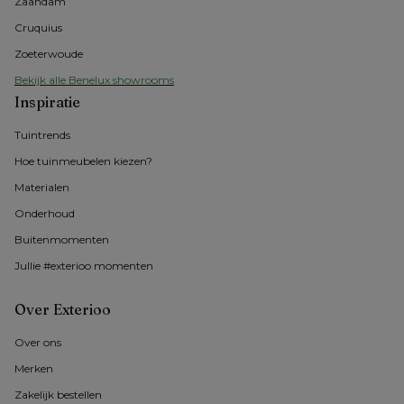
Zaandam
Cruquius
Zoeterwoude
Bekijk alle Benelux showrooms
Inspiratie
Tuintrends
Hoe tuinmeubelen kiezen?
Materialen
Onderhoud
Buitenmomenten 
Jullie #exterioo momenten
Over Exterioo
Over ons
Merken
Zakelijk bestellen