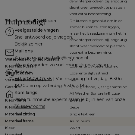
de winterperiode en bij langdurig
slecht weer overdekt te plaatsen
voor extra bescherming.
Hulp nodig?
Weerbestendigheid kussen
Dit kussen is geschikt om in de
zomer buiten te laten liggen,
Veelgestelde vragen
maar het is raadzaam om het in
Snel antwoord op je vragen.
de winterperiode en bij langdurig
Bekijk ze hier
slecht weer overdekt te plaatsen
Mail ons
voor extra bescherming.
Stuur je mail naar 
hallo@exterioo.nl
Waterbestendigheid kussens
Ja
We antwoorden zo snel mogelijk op je vraag.
Kleurvast kussen
Excellente UV-bestendigheid
Bel ons
Slijtvast kussen
Excellente slijtvastheid
+31 408 08 07 58
 | Van maandag tot vrijdag: 8.30u - 
Verstelbaar in standen
Nee
18.30u en op zaterdag: 9.30u - 18u
Garantie
3 jaar garantie, 5 jaar garantie op
Kom langs
All Weather Sunbrella® Luxe
Onze tuinmeubelexperts staan je bij in een van onze 
Kleur frame
Zwart
36 showrooms
Kleur kussens
Beige
Materiaal zitting
Single textileen
Materiaal frame
Aluminium
Kleur
Zwart
Materiaal
All Weather Sunbrella® Luxe,