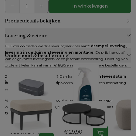
In winkelwagen
Productdetails bekijken
Levering & retour
Bij Exterioo bieden we drie leveringsservices aan*: 
drempellevering, 
levering in de tuin en levering en montage
. De prijs hangt af 
Onderhoud & bescherming
van de gekozen leveringsservice en je totale bestelbedrag. Levering van 
grote artikelen kan al vanaf € 19,95 en is gratis bij grotere bestellingen.
Zijn alle artikelen op voorraad? Dan kan je 
direct een leverdatum
Maak je look compleet
kiezen. Zijn niet alle artikelen op voorraad, dan krijg je een inschatting 
van de verwachte levertijd.
Voor producten die online gekocht worden, geldt het herroepingsrecht. 
Zodra je dit hebt gemeld, heb je 
14 dagen de tijd om je bestelling 
terug te sturen
.
Bristol wicker /
Orso
textilene reiniger
Beschermhoes
€ 29,90
voor Orso 2-zit - B
In winkelwagen