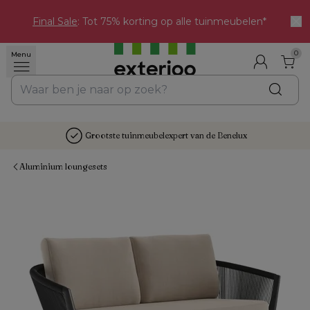
Final Sale
: Tot 75% korting op alle tuinmeubelen*
0
Menu
Grootste tuinmeubelexpert van de Benelux
Aluminium loungesets