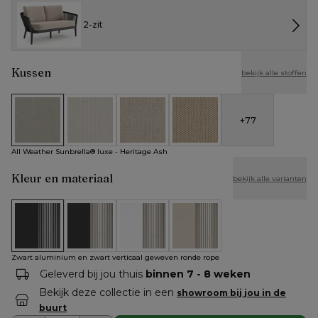
2-zit
Kussen
bekijk alle stoffen
+
77
All Weather Sunbrella® luxe - Heritage Ash
All Weather Cosytica - Althea Off White
All Weather Cosytica - Althea Chalk
All Weather Cosytica - Althe
All Weather Sunbrella® luxe - Heritage Ash
Kleur en materiaal
bekijk alle varianten
Zwart aluminium en zwart verticaal geweven ronde rope
Zwart aluminium en beige verticaal geweven rond
Wit aluminium en beige verticaal gewe
Beige aluminium en beige ve
Zwart aluminium en zwart verticaal geweven ronde rope
Geleverd bij jou thuis
binnen 7 - 8 weken
Bekijk deze collectie in een
showroom bij jou in de
buurt