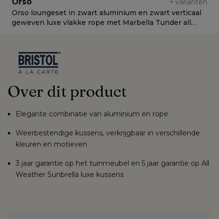
Orso
+
varianten
Orso loungeset in zwart aluminium en zwart verticaal
O
geweven luxe vlakke rope met Marbella Tunder all
v
weather cosytica kussen
C
Over dit product
Elegante combinatie van aluminium en rope
Weerbestendige kussens, verkrijgbaar in verschillende
kleuren en motieven
3 jaar garantie op het tuinmeubel en 5 jaar garantie op All
Weather Sunbrella luxe kussens