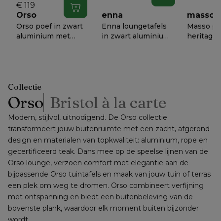
151 x D 82 x H 68
€ 119
In winkelwagen
cm
Orso
enna
masso
Orso poef in zwart
Enna loungetafels
Masso po
aluminium met
in zwart aluminium
heritage 
Heritage Ash all
- Tafe - Dia. 100 x
weather
€ 818
€ 1338
€ 658
−
50%
−
50%
−
5
weather
H 37 cm
sunbrella
sunbrella® luxe
60 x D 60
kussen
cm
Collectie
Orso
Bristol à la carte
Modern, stijlvol, uitnodigend. De Orso collectie 
transformeert jouw buitenruimte met een zacht, afgerond 
design en materialen van topkwaliteit: aluminium, rope en 
gecertificeerd teak. Dans mee op de speelse lijnen van de 
Orso lounge, verzoen comfort met elegantie aan de 
bijpassende Orso tuintafels en maak van jouw tuin of terras 
een plek om weg te dromen. Orso combineert verfijning 
met ontspanning en biedt een buitenbeleving van de 
bovenste plank, waardoor elk moment buiten bijzonder 
wordt.