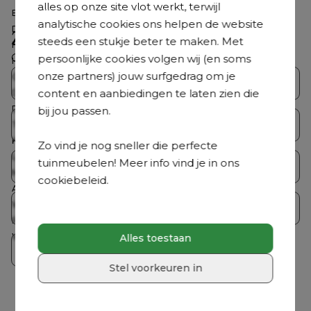
alles op onze site vlot werkt, terwijl
Breedte
90 cm
analytische cookies ons helpen de website
Diepte
80 cm
Zoek je iets anders?
steeds een stukje beter te maken. Met
Hoogte
67 cm
Ontdek ons volledig aanbod
persoonlijke cookies volgen wij (en soms
Hoogte zitting
30 cm
onze partners) jouw surfgedrag om je
Gemonteerd
Nee
Bristol Collecties
Loungesets
content en aanbiedingen te laten zien die
Dikte rugkussen
20 cm
Dikte zitkussen
14 cm
bij jou passen.
Tuintafelsets
Tuintafels
Totale afmetingen
B 90 x D 80 x H 67 cm
Kussen(s) inbegrepen
Ja
Zo vind je nog sneller die perfecte
Loungetafel inbegrepen
Nee
tuinmeubelen! Meer info vind je in ons
Tuinstoelen
Ligbedden
Merk
Bristol à la carte
cookiebeleid.
Aantal personen
1 persoon
Wasbare hoes
Ja
Parasols
Accessoires
Roestvrij frame
Ja
Weerbestendigheid tuinmeubel
Dit tuinmeubel is geschikt om in
Alles toestaan
Crazy Deals
de zomer buiten te laten staan,
maar het is raadzaam om het in
Stel voorkeuren in
de winterperiode en bij langdurig
slecht weer overdekt te plaatsen
voor extra bescherming.