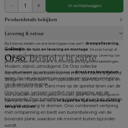
In winkelwagen
Productdetails bekijken
Levering & retour
Bij Exterioo bieden we drie leveringsservices aan*: 
drempellevering, 
Collectie
levering in de tuin en levering en montage
. De prijs hangt af 
Orso
Bristol à la carte
van de gekozen leveringsservice en je totale bestelbedrag. Levering van 
grote artikelen kan al vanaf € 19,95 en is gratis bij grotere bestellingen.
Modern, stijlvol, uitnodigend. De Orso collectie 
Zijn alle artikelen op voorraad? Dan kan je 
direct een leverdatum
transformeert jouw buitenruimte met een zacht, afgerond 
kiezen. Zijn niet alle artikelen op voorraad, dan krijg je een inschatting 
design en materialen van topkwaliteit: aluminium, rope en 
van de verwachte levertijd.
gecertificeerd teak. Dans mee op de speelse lijnen van de 
Orso lounge, verzoen comfort met elegantie aan de 
Voor producten die online gekocht worden, geldt het herroepingsrecht. 
bijpassende Orso tuintafels en maak van jouw tuin of terras 
Zodra je dit hebt gemeld, heb je 
14 dagen de tijd om je bestelling 
een plek om weg te dromen. Orso combineert verfijning 
terug te sturen
.
met ontspanning en biedt een buitenbeleving van de 
bovenste plank, waardoor elk moment buiten bijzonder 
wordt.