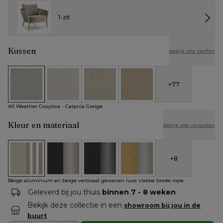
1-zit
Kussen
bekijk alle stoffen
+
77
All Weather Cosytica - Catania Greige
All Weather Cosytica - Althea Off White
All Weather Cosytica - Althea Chalk
All Weather Cosytica - Althe
All Weather Cosytica - Catania Greige
Kleur en materiaal
bekijk alle varianten
+
8
Beige aluminium en beige verticaal geweven luxe vlakke bre
Zwart aluminium en beige verticaal geweven rond
Zwart aluminium en zwart verticaal ge
Teak en beige verticaal gew
Beige aluminium en beige verticaal geweven luxe vlakke brede rope
Geleverd bij jou thuis
binnen 7 - 8 weken
Bekijk deze collectie in een
showroom bij jou in de
buurt