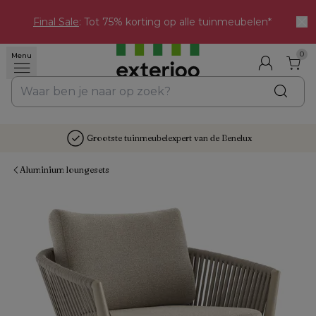
Final Sale
: Tot 75% korting op alle tuinmeubelen*
0
Menu
Grootste tuinmeubelexpert van de Benelux
Aluminium loungesets