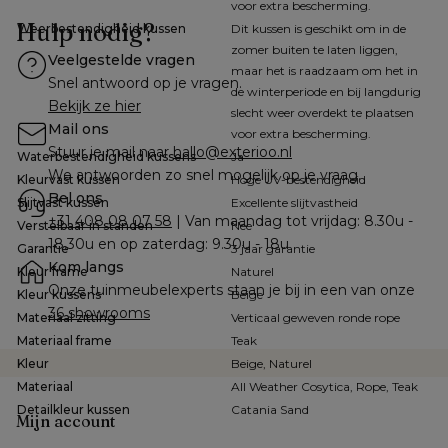
voor extra bescherming.
Hulp nodig?
Weerbestendigheid kussen
Dit kussen is geschikt om in de
zomer buiten te laten liggen,
Veelgestelde vragen
maar het is raadzaam om het in
Snel antwoord op je vragen.
de winterperiode en bij langdurig
Bekijk ze hier
slecht weer overdekt te plaatsen
Mail ons
voor extra bescherming.
Stuur je mail naar 
hallo@exterioo.nl
Waterbestendigheid kussens
Ja
We antwoorden zo snel mogelijk op je vraag.
Kleurvast kussen
Hoge UV-bestendigheid
Bel ons
Slijtvast kussen
Excellente slijtvastheid
+31 408 08 07 58
 | Van maandag tot vrijdag: 8.30u - 
Verstelbaar in standen
Nee
18.30u en op zaterdag: 9.30u - 18u
Garantie
3 jaar garantie
Kom langs
Kleur frame
Naturel
Onze tuinmeubelexperts staan je bij in een van onze 
Kleur kussens
Beige
36 showrooms
Materiaal zitting
Verticaal geweven ronde rope
Materiaal frame
Teak
Kleur
Beige, Naturel
Materiaal
All Weather Cosytica, Rope, Teak
Detailkleur kussen
Catania Sand
Mijn account