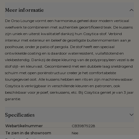
Meer informatie
De Orso Lounge vormt een harmonieus geheel door modern verticaal
weefwerk te combineren met authentiek gecertificeerd teak. De kussens
zijn uniek en uiterst kwalitatief dankzij hun Cosytica-stof. Verbind
interieur met exterieur en beleef de gezelligste buitenmomenten aan je
poolhouse, onder je patio of pergola. De stof heeft een speciaal
ontwikkelde coating en is daardoor waterresistent, vuilafstotend en
vlekbestendig. Dankzij de diepe kleuring van de polypropyleen vezel is de
stof slijt- en kleurvast. Gecombineerd met een dubbele laag sneldrogend
schuim met open poriënstructuur creëer je het comfortabelste
loungegevoel ooit. Alle kussens hebben een rits en zijn machinewasbaar.
Cosytica is verkrijgbaar in verschillende kleuren en patronen, ook
beschikbaar voor je poef, sierkussens, etc. Bij Cosytica geniet je van 3 jaar
garantie.
Specificaties
Webartikelnummer
CB39879228
Te zien in de showroom
Nee