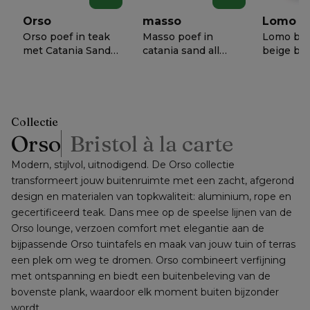
schuurpads
Orso
masso
Lomo
Orso poef in teak
Masso poef in
Lomo bijz
met Catania Sand
catania sand all
beige bet
all weather
weather cosytica -
50 x H 5
€ 1018
€ 658
€ 638
−
50%
−
50%
−
5
cosytica kussen
B 60 x D 60 x H 35
cm
Collectie
Orso
Bristol à la carte
Modern, stijlvol, uitnodigend. De Orso collectie 
transformeert jouw buitenruimte met een zacht, afgerond 
design en materialen van topkwaliteit: aluminium, rope en 
gecertificeerd teak. Dans mee op de speelse lijnen van de 
Orso lounge, verzoen comfort met elegantie aan de 
bijpassende Orso tuintafels en maak van jouw tuin of terras 
een plek om weg te dromen. Orso combineert verfijning 
met ontspanning en biedt een buitenbeleving van de 
bovenste plank, waardoor elk moment buiten bijzonder 
wordt.