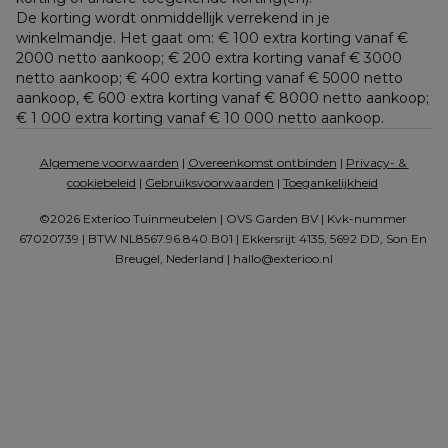
De korting wordt onmiddellijk verrekend in je 
winkelmandje. Het gaat om: € 100 extra korting vanaf € 
2000 netto aankoop; € 200 extra korting vanaf € 3000 
netto aankoop; € 400 extra korting vanaf € 5000 netto 
aankoop, € 600 extra korting vanaf € 8000 netto aankoop; 
€ 1 000 extra korting vanaf € 10 000 netto aankoop.
Algemene voorwaarden
 | 
Overeenkomst ontbinden
 | 
Privacy- & 
cookiebeleid
 | 
Gebruiksvoorwaarden
 | 
Toegankelijkheid
©2026 Exterioo Tuinmeubelen | OVS Garden BV | Kvk-nummer 
67020739 | BTW NL8567.96.840.B01 | Ekkersrijt 4135, 5692 DD, Son En 
Breugel, Nederland | 
hallo@exterioo.nl