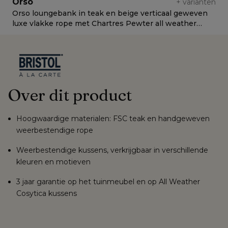
Orso
+
varianten
Orso loungebank in teak en beige verticaal geweven
O
luxe vlakke rope met Chartres Pewter all weather
l
sunbrella® luxe kussen
c
Over dit product
Hoogwaardige materialen: FSC teak en handgeweven
weerbestendige rope
Weerbestendige kussens, verkrijgbaar in verschillende
kleuren en motieven
3 jaar garantie op het tuinmeubel en op All Weather
Cosytica kussens