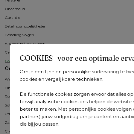
Herstellen
Onderhoud
Garantie
Betalingsmogelijkheden
Bestelling volgen
Alle veelgestelde vragen
Cadeaubon
COOKIES | voor een optimale erv
Contacteer ons
Onze showrooms in Nederland
Om je een fijne en persoonlijke surfervaring te b
cookies en vergelijkbare technieken.
Wateringen
Eindhoven
De functionele cookies zorgen ervoor dat alles op 
Roosendaal
terwijl analytische cookies ons helpen de website 
Sittard-Geleen
beter te maken. Met persoonlijke cookies volgen 
Utrecht
partners) jouw surfgedrag om je content en aanbi
Zaandam
die bij jou passen.
Cruquius