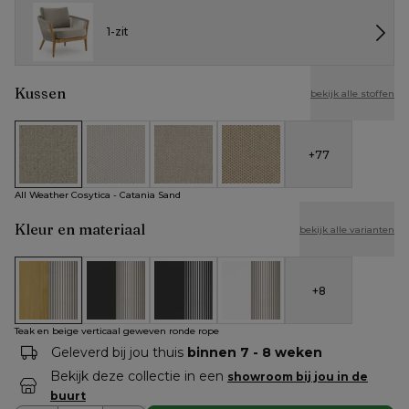
1-zit
Kussen
bekijk alle stoffen
+
77
All Weather Cosytica - Catania Sand
All Weather Cosytica - Althea Off White
All Weather Cosytica - Althea Chalk
All Weather Cosytica - Althe
All Weather Cosytica - Catania Sand
Kleur en materiaal
bekijk alle varianten
+
8
Teak en beige verticaal geweven ronde rope
Zwart aluminium en beige verticaal geweven rond
Zwart aluminium en zwart verticaal ge
Wit aluminium en beige vert
Teak en beige verticaal geweven ronde rope
Geleverd bij jou thuis
binnen 7 - 8 weken
Bekijk deze collectie in een
showroom bij jou in de
buurt