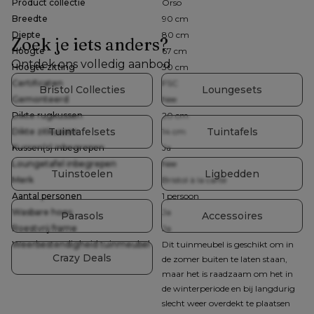
Product collectie
Orso
Breedte
90 cm
Diepte
80 cm
Zoek je iets anders?
Hoogte
67 cm
Ontdek ons volledig aanbod
Hoogte zitting
30 cm
Certificaten
FSC
Bristol Collecties
Loungesets
Gemonteerd
Nee
Dikte rugkussen
20 cm
Tuintafelsets
Tuintafels
Dikte zitkussen
14 cm
Kussen(s) inbegrepen
Ja
Loungetafel inbegrepen
Nee
Tuinstoelen
Ligbedden
Merk
Bristol à la carte
Aantal personen
1 persoon
Wasbare hoes
Ja
Parasols
Accessoires
Roestvrij frame
Ja
Weerbestendigheid tuinmeubel
Dit tuinmeubel is geschikt om in
Crazy Deals
de zomer buiten te laten staan,
maar het is raadzaam om het in
de winterperiode en bij langdurig
slecht weer overdekt te plaatsen