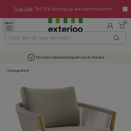
Final Sale
: Tot 75% korting op alle tuinmeubelen*
0
Menu
Grootste tuinmeubelexpert van de Benelux
Loungestoel