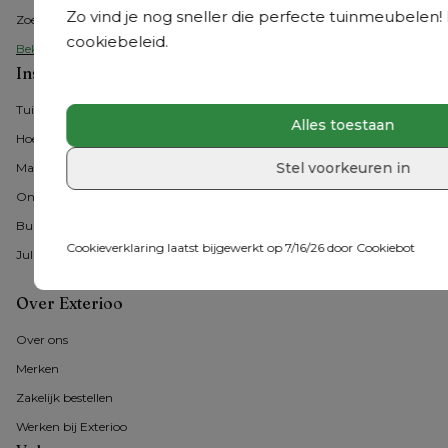
Zo vind je nog sneller die perfecte tuinmeubelen! M
Zoeterwoude
cookiebeleid.
Bekijk alle Benelux showrooms
Inspiratie
Tuintrends
Alles toestaan
Hoe tuinmeubelen kiezen?
Stel voorkeuren in
Materialen
Onderhoud
Buitenmomenten 
Cookieverklaring laatst bijgewerkt op 7/16/26 door
Cookiebot
Jullie #exterioo momenten
Over Exterioo
Over ons
Merken
Zakelijk bestellen
Werken bij Exterioo