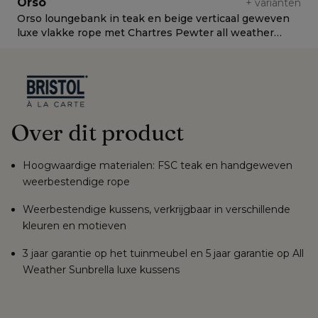
Orso
+
varianten
Orso loungebank in teak en beige verticaal geweven
O
luxe vlakke rope met Chartres Pewter all weather
l
sunbrella® luxe kussen
c
Over dit product
Hoogwaardige materialen: FSC teak en handgeweven
weerbestendige rope
Weerbestendige kussens, verkrijgbaar in verschillende
kleuren en motieven
3 jaar garantie op het tuinmeubel en 5 jaar garantie op All
Weather Sunbrella luxe kussens