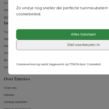
Cruquius
Zo vind je nog sneller die perfecte tuinmeubelen! M
Zoeterwoude
cookiebeleid.
Bekijk alle Benelux showrooms
Inspiratie
Tuintrends
Alles toestaan
Hoe tuinmeubelen kiezen?
Stel voorkeuren in
Materialen
Onderhoud
Buitenmomenten 
Cookieverklaring laatst bijgewerkt op 7/16/26 door
Cookiebot
Jullie #exterioo momenten
Over Exterioo
Over ons
Merken
Zakelijk bestellen
Werken bij Exterioo