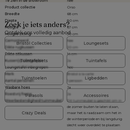
Te zien in de showroom
Nee
Product collectie
Orso
Breedte
68 cm
Diepte
80 cm
Zoek je iets anders?
Hoogte
67 cm
Ontdek ons volledig aanbod
Hoogte zitting
30 cm
Gemonteerd
Nee
Bristol Collecties
Loungesets
Dikte rugkussen
20 cm
Dikte zitkussen
14 cm
Tuintafelsets
Tuintafels
Kussen(s) inbegrepen
Ja
Loungetafel inbegrepen
Nee
Merk
Bristol à la carte
Tuinstoelen
Ligbedden
Aantal personen
1 persoon
Wasbare hoes
Ja
Roestvrij frame
Ja
Parasols
Accessoires
Weerbestendigheid tuinmeubel
Dit tuinmeubel is geschikt om in
de zomer buiten te laten staan,
Crazy Deals
maar het is raadzaam om het in
de winterperiode en bij langdurig
slecht weer overdekt te plaatsen