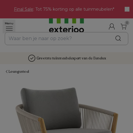
Final Sale
: Tot 75% korting op alle tuinmeubelen*
0
Menu
Grootste tuinmeubelexpert van de Benelux
Loungestoel