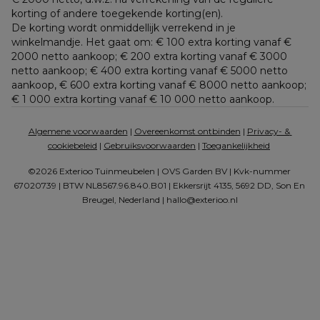
korting of andere toegekende korting(en). 
De korting wordt onmiddellijk verrekend in je 
winkelmandje. Het gaat om: € 100 extra korting vanaf € 
2000 netto aankoop; € 200 extra korting vanaf € 3000 
netto aankoop; € 400 extra korting vanaf € 5000 netto 
aankoop, € 600 extra korting vanaf € 8000 netto aankoop; 
€ 1 000 extra korting vanaf € 10 000 netto aankoop.
Algemene voorwaarden
 | 
Overeenkomst ontbinden
 | 
Privacy- & 
cookiebeleid
 | 
Gebruiksvoorwaarden
 | 
Toegankelijkheid
©2026 Exterioo Tuinmeubelen | OVS Garden BV | Kvk-nummer 
67020739 | BTW NL8567.96.840.B01 | Ekkersrijt 4135, 5692 DD, Son En 
Breugel, Nederland | 
hallo@exterioo.nl