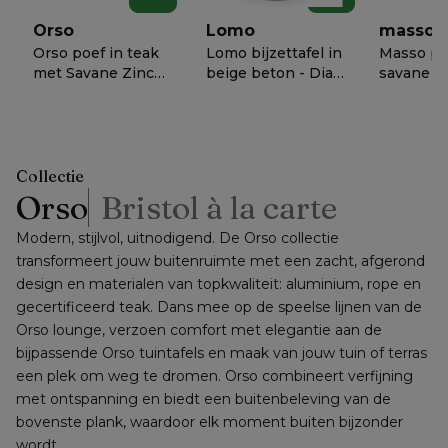
schuurpads
Orso
Lomo
masso
Orso poef in teak
Lomo bijzettafel in
Masso po
met Savane Zinc
beige beton - Dia.
savane zi
all weather
50 x H 54 cm
weather
€ 1018
€ 638
€ 658
−
50%
−
50%
−
5
sunbrella® luxe
sunbrella
kussen
60 x D 60
cm
Collectie
Orso
Bristol à la carte
Modern, stijlvol, uitnodigend. De Orso collectie 
transformeert jouw buitenruimte met een zacht, afgerond 
design en materialen van topkwaliteit: aluminium, rope en 
gecertificeerd teak. Dans mee op de speelse lijnen van de 
Orso lounge, verzoen comfort met elegantie aan de 
bijpassende Orso tuintafels en maak van jouw tuin of terras 
een plek om weg te dromen. Orso combineert verfijning 
met ontspanning en biedt een buitenbeleving van de 
bovenste plank, waardoor elk moment buiten bijzonder 
wordt.