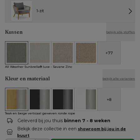
1-zit
Kussen
bekijk alle stoffen
+
77
All Weather Sunbrella® luxe - Savane Zinc
All Weather Cosytica - Althea Off White
All Weather Cosytica - Althea Chalk
All Weather Cosytica - Althe
All Weather Sunbrella® luxe - Savane Zinc
Kleur en materiaal
bekijk alle varianten
+
8
Teak en beige verticaal geweven ronde rope
Zwart aluminium en beige verticaal geweven rond
Zwart aluminium en zwart verticaal ge
Wit aluminium en beige vert
Teak en beige verticaal geweven ronde rope
Geleverd bij jou thuis
binnen 7 - 8 weken
Bekijk deze collectie in een
showroom bij jou in de
buurt