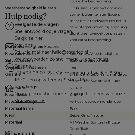
voor extra bescherming.
Weerbestendigheid kussen
Dit kussen is geschikt om in de
Hulp nodig?
zomer buiten te laten liggen,
maar het is raadzaam om het in
Veelgestelde vragen
de winterperiode en bij langdurig
Snel antwoord op je vragen.
slecht weer overdekt te plaatsen
Bekijk ze hier
voor extra bescherming.
Mail ons
Waterbestendigheid kussens
Ja
Stuur je mail naar 
hallo@exterioo.nl
Kleurvast kussen
Excellente UV-bestendigheid
We antwoorden zo snel mogelijk op je vraag.
Slijtvast kussen
Excellente slijtvastheid
Bel ons
Verstelbaar in standen
Nee
+31 408 08 07 58
 | Van maandag tot vrijdag: 8.30u - 
Garantie
3 jaar garantie, 5 jaar garantie op
18.30u en op zaterdag: 9.30u - 18u
All Weather Sunbrella® Luxe
Kom langs
Kleur frame
Naturel
Onze tuinmeubelexperts staan je bij in een van onze 
Kleur kussens
Grijs
36 showrooms
Materiaal zitting
Verticaal geweven ronde rope
Materiaal frame
Teak
Kleur
Beige, Grijs, Naturel
Materiaal
All Weather Sunbrella® Luxe,
Rope, Teak
Mijn account