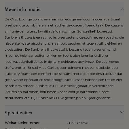
Meer informatie
De Orso Lounge vormt een harmonieus geheel door modern verticaal
weefwerk te combineren met authentiek gecertificeerd teak. De kussens
zijn uniek en uiterst kwalitatief dankzij hun Sunbrella® Luxe-stof.
Sunbrella® Luxe is een stijlvolle, weerbestendige stof met een coating die
niet enkel waterafstotend is maar ook beschermt tegen vuil, vlekken en
vloeistoffen. De Sunbrella® Luxe stof is bestand tegen weer en wind,
mag het hele jaar buiten blijven en toont zich jarenlang slijt- en
kleurvast dankzij de tot in de kern gekleurde acrylvezel. De ademende
stof wordt bij Bristol À La Carte gecombineerd met een dubbele laag
quick dry foam, een comfortabel schuim met open poriënstructuur dat
geen water ophoudt én snel droogt. Alle kussens hebben een rits en zijn
machinewasbaar. Sunbrella® Luxe is verkrijgbaar in verschillende
kleuren en patronen, ook beschikbaar voor je parasoldoek, poef,
sierkussens, etc. Bij Sunbrella® Luxe geniet je van 5 jaar garantie.
Specificaties
Webartikelnummer
CB39879250