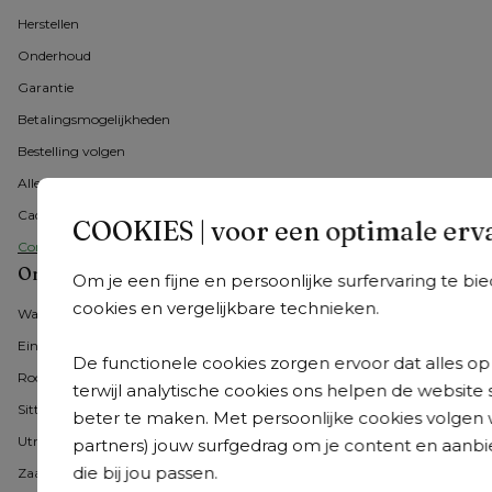
Herstellen
Onderhoud
Garantie
Betalingsmogelijkheden
Bestelling volgen
Alle veelgestelde vragen
Cadeaubon
COOKIES | voor een optimale erv
Contacteer ons
Onze showrooms in Nederland
Om je een fijne en persoonlijke surfervaring te b
cookies en vergelijkbare technieken.
Wateringen
Eindhoven
De functionele cookies zorgen ervoor dat alles op 
Roosendaal
terwijl analytische cookies ons helpen de website 
Sittard-Geleen
beter te maken. Met persoonlijke cookies volgen 
Utrecht
partners) jouw surfgedrag om je content en aanbi
die bij jou passen.
Zaandam