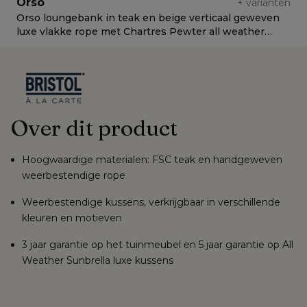
Orso
+
varianten
Orso loungebank in teak en beige verticaal geweven
O
luxe vlakke rope met Chartres Pewter all weather
l
sunbrella® luxe kussen
c
Over dit product
Hoogwaardige materialen: FSC teak en handgeweven
weerbestendige rope
Weerbestendige kussens, verkrijgbaar in verschillende
kleuren en motieven
3 jaar garantie op het tuinmeubel en 5 jaar garantie op All
Weather Sunbrella luxe kussens