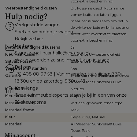
voor extra bescherming.
Weerbestendigheid kussen
Dit kussen is geschikt om in de
Hulp nodig?
zomer buiten te laten liggen,
maar het is raadzaam om het in
Veelgestelde vragen
de winterperiode en bij langdurig
Snel antwoord op je vragen.
slecht weer overdekt te plaatsen
Bekijk ze hier
voor extra bescherming.
Mail ons
Waterbestendigheid kussens
Ja
Stuur je mail naar 
hallo@exterioo.nl
Kleurvast kussen
Excellente UV-bestendigheid
We antwoorden zo snel mogelijk op je vraag.
Slijtvast kussen
Excellente slijtvastheid
Bel ons
Verstelbaar in standen
Nee
+31 408 08 07 58
 | Van maandag tot vrijdag: 8.30u - 
Garantie
3 jaar garantie, 5 jaar garantie op
18.30u en op zaterdag: 9.30u - 18u
All Weather Sunbrella® Luxe
Kom langs
Kleur frame
Naturel
Onze tuinmeubelexperts staan je bij in een van onze 
Kleur kussens
Grijs
36 showrooms
Materiaal zitting
Verticaal geweven ronde rope
Materiaal frame
Teak
Kleur
Beige, Grijs, Naturel
Materiaal
All Weather Sunbrella® Luxe,
Rope, Teak
Mijn account