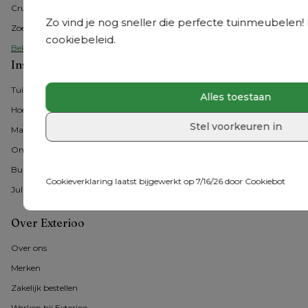
Cruquius
Zo vind je nog sneller die perfecte tuinmeubelen! M
Zoeterwoude
cookiebeleid.
Bekijk alle Benelux showrooms
Inspiratie
Tuintrends
Alles toestaan
Hoe tuinmeubelen kiezen?
Stel voorkeuren in
Materialen
Onderhoud
Buitenmomenten 
Cookieverklaring laatst bijgewerkt op 7/16/26 door
Cookiebot
Jullie #exterioo momenten
Over Exterioo
Over ons
Merken
Zakelijk bestellen
Werken bij Exterioo