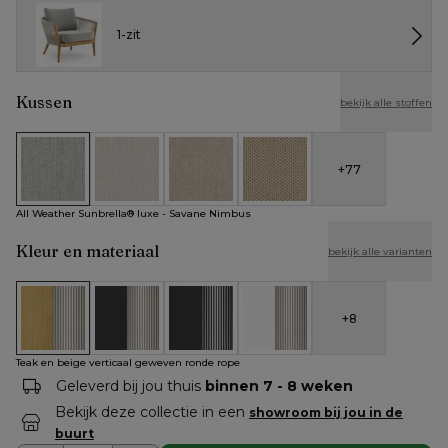
1-zit
Kussen
bekijk alle stoffen
+
77
All Weather Sunbrella® luxe - Savane Nimbus
All Weather Cosytica - Althea Off White
All Weather Cosytica - Althea Chalk
All Weather Cosytica - Althe
All Weather Sunbrella® luxe - Savane Nimbus
Kleur en materiaal
bekijk alle varianten
+
8
Teak en beige verticaal geweven ronde rope
Zwart aluminium en beige verticaal geweven rond
Zwart aluminium en zwart verticaal ge
Wit aluminium en beige vert
Teak en beige verticaal geweven ronde rope
Geleverd bij jou thuis
binnen 7 - 8 weken
Bekijk deze collectie in een
showroom bij jou in de
buurt