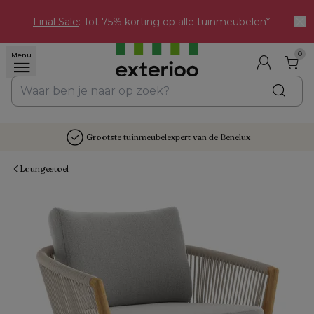
Final Sale
: Tot 75% korting op alle tuinmeubelen*
0
Menu
Grootste tuinmeubelexpert van de Benelux
Loungestoel