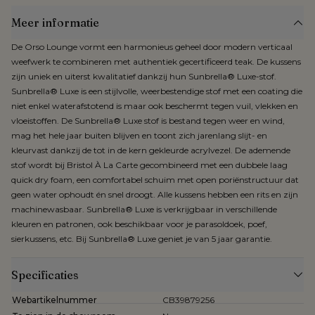
Meer informatie
De Orso Lounge vormt een harmonieus geheel door modern verticaal
weefwerk te combineren met authentiek gecertificeerd teak. De kussens
zijn uniek en uiterst kwalitatief dankzij hun Sunbrella® Luxe-stof.
Sunbrella® Luxe is een stijlvolle, weerbestendige stof met een coating die
niet enkel waterafstotend is maar ook beschermt tegen vuil, vlekken en
vloeistoffen. De Sunbrella® Luxe stof is bestand tegen weer en wind,
mag het hele jaar buiten blijven en toont zich jarenlang slijt- en
kleurvast dankzij de tot in de kern gekleurde acrylvezel. De ademende
stof wordt bij Bristol À La Carte gecombineerd met een dubbele laag
quick dry foam, een comfortabel schuim met open poriënstructuur dat
geen water ophoudt én snel droogt. Alle kussens hebben een rits en zijn
machinewasbaar. Sunbrella® Luxe is verkrijgbaar in verschillende
kleuren en patronen, ook beschikbaar voor je parasoldoek, poef,
sierkussens, etc. Bij Sunbrella® Luxe geniet je van 5 jaar garantie.
Specificaties
Webartikelnummer
CB39879256