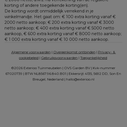
korting of andere toegekende korting(en). 
De korting wordt onmiddellijk verrekend in je 
winkelmandje. Het gaat om: € 100 extra korting vanaf € 
2000 netto aankoop; € 200 extra korting vanaf € 3000 
netto aankoop; € 400 extra korting vanaf € 5000 netto 
aankoop, € 600 extra korting vanaf € 8000 netto aankoop; 
€ 1 000 extra korting vanaf € 10 000 netto aankoop.
Algemene voorwaarden
 | 
Overeenkomst ontbinden
 | 
Privacy- & 
cookiebeleid
 | 
Gebruiksvoorwaarden
 | 
Toegankelijkheid
©2026 Exterioo Tuinmeubelen | OVS Garden BV | Kvk-nummer 
67020739 | BTW NL8567.96.840.B01 | Ekkersrijt 4135, 5692 DD, Son En 
Breugel, Nederland | 
hallo@exterioo.nl