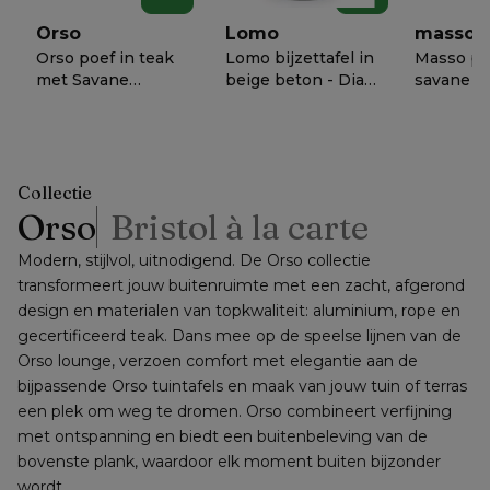
schuurpads
Orso
Lomo
masso
Orso poef in teak
Lomo bijzettafel in
Masso po
met Savane
beige beton - Dia.
savane ni
Nimbus all
50 x H 54 cm
weather
€ 1018
€ 638
€ 658
−
50%
−
50%
−
5
weather
sunbrella
sunbrella® luxe
60 x D 60
kussen
cm
Collectie
Orso
Bristol à la carte
Modern, stijlvol, uitnodigend. De Orso collectie 
transformeert jouw buitenruimte met een zacht, afgerond 
design en materialen van topkwaliteit: aluminium, rope en 
gecertificeerd teak. Dans mee op de speelse lijnen van de 
Orso lounge, verzoen comfort met elegantie aan de 
bijpassende Orso tuintafels en maak van jouw tuin of terras 
een plek om weg te dromen. Orso combineert verfijning 
met ontspanning en biedt een buitenbeleving van de 
bovenste plank, waardoor elk moment buiten bijzonder 
wordt.