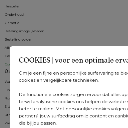
Herstellen
Onderhoud
Garantie
Betalingsmogelijkheden
Bestelling volgen
Alle veelgestelde vragen
Cadeaubon
COOKIES | voor een optimale erv
Contacteer ons
Onze showrooms in Nederland
Om je een fijne en persoonlijke surfervaring te b
cookies en vergelijkbare technieken.
Wateringen
Eindhoven
De functionele cookies zorgen ervoor dat alles op 
Roosendaal
terwijl analytische cookies ons helpen de website 
Sittard-Geleen
beter te maken. Met persoonlijke cookies volgen 
Utrecht
partners) jouw surfgedrag om je content en aanbi
die bij jou passen.
Zaandam