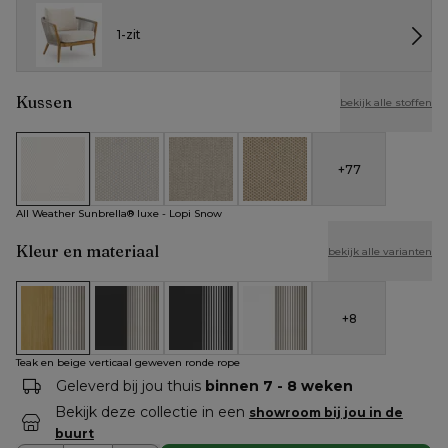
1-zit
Kussen
bekijk alle stoffen
+
77
All Weather Sunbrella® luxe - Lopi Snow
All Weather Cosytica - Althea Off White
All Weather Cosytica - Althea Chalk
All Weather Cosytica - Althe
All Weather Sunbrella® luxe - Lopi Snow
Kleur en materiaal
bekijk alle varianten
+
8
Teak en beige verticaal geweven ronde rope
Zwart aluminium en beige verticaal geweven rond
Zwart aluminium en zwart verticaal ge
Wit aluminium en beige vert
Teak en beige verticaal geweven ronde rope
Geleverd bij jou thuis
binnen 7 - 8 weken
Bekijk deze collectie in een
showroom bij jou in de
buurt