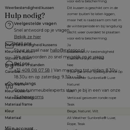
voor extra bescherming.
Weerbestendigheid kussen
Dit kussen is geschikt om in de
Hulp nodig?
zomer buiten te laten liggen,
maar het is raadzaam om het in
Veelgestelde vragen
de winterperiode en bij langdurig
Snel antwoord op je vragen.
slecht weer overdekt te plaatsen
Bekijk ze hier
voor extra bescherming.
Mail ons
Waterbestendigheid kussens
Ja
Stuur je mail naar 
hallo@exterioo.nl
Kleurvast kussen
Excellente UV-bestendigheid
We antwoorden zo snel mogelijk op je vraag.
Slijtvast kussen
Excellente slijtvastheid
Bel ons
Verstelbaar in standen
Nee
+31 408 08 07 58
 | Van maandag tot vrijdag: 8.30u - 
Garantie
3 jaar garantie, 5 jaar garantie op
18.30u en op zaterdag: 9.30u - 18u
All Weather Sunbrella® Luxe
Kom langs
Kleur frame
Naturel
Onze tuinmeubelexperts staan je bij in een van onze 
Kleur kussens
Wit
36 showrooms
Materiaal zitting
Verticaal geweven ronde rope
Materiaal frame
Teak
Kleur
Beige, Naturel, Wit
Materiaal
All Weather Sunbrella® Luxe,
Rope, Teak
Mijn account