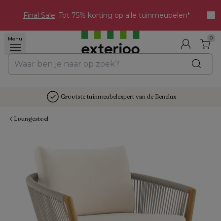
Final Sale
: Tot 75% korting op alle tuinmeubelen*
0
Menu
Grootste tuinmeubelexpert van de Benelux
Loungestoel