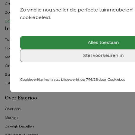
Cruquius
Zo vind je nog sneller die perfecte tuinmeubelen! M
Zoeterwoude
cookiebeleid.
Bekijk alle Benelux showrooms
Inspiratie
Tuintrends
Alles toestaan
Hoe tuinmeubelen kiezen?
Stel voorkeuren in
Materialen
Onderhoud
Buitenmomenten 
Cookieverklaring laatst bijgewerkt op 7/16/26 door
Cookiebot
Jullie #exterioo momenten
Over Exterioo
Over ons
Merken
Zakelijk bestellen
Werken bij Exterioo