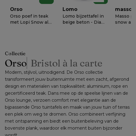
schuurpads
Orso
Lomo
masso
Orso poef in teak
Lomo bijzettafel in
Masso poe
met Lopi Snow all
beige beton - Dia.
snow all
weather
50 x H 54 cm
sunbrella
€ 1098
€ 638
€ 758
−
50%
−
50%
−
5
sunbrella® luxe
60 x D 60
kussen
cm
Collectie
Orso
Bristol à la carte
Modern, stijlvol, uitnodigend. De Orso collectie 
transformeert jouw buitenruimte met een zacht, afgerond 
design en materialen van topkwaliteit: aluminium, rope en 
gecertificeerd teak. Dans mee op de speelse lijnen van de 
Orso lounge, verzoen comfort met elegantie aan de 
bijpassende Orso tuintafels en maak van jouw tuin of terras 
een plek om weg te dromen. Orso combineert verfijning 
met ontspanning en biedt een buitenbeleving van de 
bovenste plank, waardoor elk moment buiten bijzonder 
wordt.