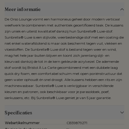
Meer informatie
De Orso Lounge vormt een harmonieus geheel door modern verticaal
weefwerk te combineren met authentiek gecertificeerd teak. De kussens
zijn uniek en uiterst kwalitatief dankzij hun Sunbrella® Luxe-stof.
Sunbrella® Luxe is een stijlvolle, weerbestendige stof met een coating die
niet enkel waterafstotend is maar ook beschermt tegen vuil, vlekken en
vloeistoffen. De Sunbrella® Luxe stof is bestand tegen weer en wind,
mag het hele jaar buiten blijven en toont zich jarenlang slijt- en
kleurvast dankzij de tot in de kern gekleurde acrylvezel. De ademende
stof wordt bij Bristol À La Carte gecombineerd met een dubbele laag
quick dry foam, een comfortabel schuim met open poriënstructuur dat
geen water ophoudt én snel droogt. Alle kussens hebben een rits en zijn
machinewasbaar. Sunbrella® Luxe is verkrijgbaar in verschillende
kleuren en patronen, ook beschikbaar voor je parasoldoek, poef,
sierkussens, etc. Bij Sunbrella® Luxe geniet je van 5 jaar garantie.
Specificaties
Webartikelnummer
CB39879271