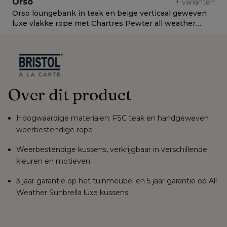
Orso
+
varianten
Orso loungebank in teak en beige verticaal geweven
O
luxe vlakke rope met Chartres Pewter all weather
l
sunbrella® luxe kussen
c
Over dit product
Hoogwaardige materialen: FSC teak en handgeweven
weerbestendige rope
Weerbestendige kussens, verkrijgbaar in verschillende
kleuren en motieven
3 jaar garantie op het tuinmeubel en 5 jaar garantie op All
Weather Sunbrella luxe kussens