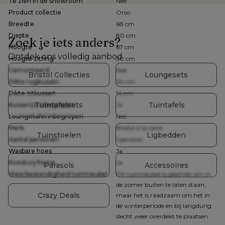
Te zien in de showroom
Nee
Product collectie
Orso
Breedte
68 cm
Diepte
80 cm
Zoek je iets anders?
Hoogte
67 cm
Ontdek ons volledig aanbod
Hoogte zitting
30 cm
Gemonteerd
Nee
Bristol Collecties
Loungesets
Dikte rugkussen
20 cm
Dikte zitkussen
14 cm
Tuintafelsets
Tuintafels
Kussen(s) inbegrepen
Ja
Loungetafel inbegrepen
Nee
Merk
Bristol à la carte
Tuinstoelen
Ligbedden
Aantal personen
1 persoon
Wasbare hoes
Ja
Roestvrij frame
Ja
Parasols
Accessoires
Weerbestendigheid tuinmeubel
Dit tuinmeubel is geschikt om in
de zomer buiten te laten staan,
Crazy Deals
maar het is raadzaam om het in
de winterperiode en bij langdurig
slecht weer overdekt te plaatsen