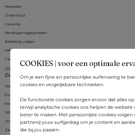
Herstellen
Onderhoud
Garantie
Betalingsmogelijkheden
Bestelling volgen
Alle veelgestelde vragen
Cadeaubon
COOKIES | voor een optimale erv
Contacteer ons
Onze showrooms in Nederland
Om je een fijne en persoonlijke surfervaring te b
cookies en vergelijkbare technieken.
Wateringen
Eindhoven
De functionele cookies zorgen ervoor dat alles op 
Roosendaal
terwijl analytische cookies ons helpen de website 
Sittard-Geleen
beter te maken. Met persoonlijke cookies volgen 
Utrecht
partners) jouw surfgedrag om je content en aanbi
die bij jou passen.
Zaandam