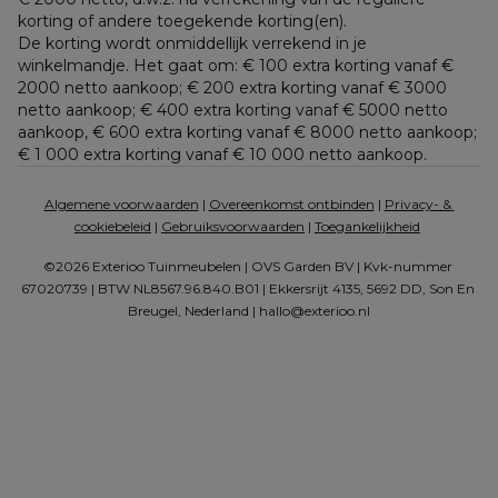
korting of andere toegekende korting(en). 
De korting wordt onmiddellijk verrekend in je 
winkelmandje. Het gaat om: € 100 extra korting vanaf € 
2000 netto aankoop; € 200 extra korting vanaf € 3000 
netto aankoop; € 400 extra korting vanaf € 5000 netto 
aankoop, € 600 extra korting vanaf € 8000 netto aankoop; 
€ 1 000 extra korting vanaf € 10 000 netto aankoop.
Algemene voorwaarden
 | 
Overeenkomst ontbinden
 | 
Privacy- & 
cookiebeleid
 | 
Gebruiksvoorwaarden
 | 
Toegankelijkheid
©2026 Exterioo Tuinmeubelen | OVS Garden BV | Kvk-nummer 
67020739 | BTW NL8567.96.840.B01 | Ekkersrijt 4135, 5692 DD, Son En 
Breugel, Nederland | 
hallo@exterioo.nl