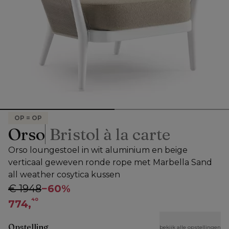
OP = OP
Orso
Bristol à la carte
Orso loungestoel in wit aluminium en beige
verticaal geweven ronde rope met Marbella Sand
all weather cosytica kussen
€ 1948
−
60%
40
774,
Opstelling
bekijk alle opstellingen