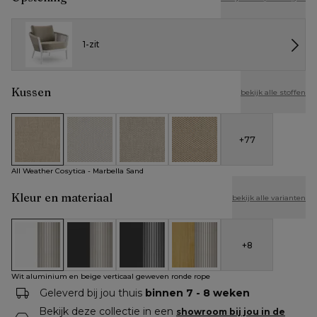
1-zit
Kussen
bekijk alle stoffen
+
77
All Weather Cosytica - Marbella Sand
All Weather Cosytica - Althea Off White
All Weather Cosytica - Althea Chalk
All Weather Cosytica - Althe
All Weather Cosytica - Marbella Sand
Kleur en materiaal
bekijk alle varianten
+
8
Wit aluminium en beige verticaal geweven ronde rope
Zwart aluminium en beige verticaal geweven rond
Zwart aluminium en zwart verticaal ge
Teak en beige verticaal gew
Wit aluminium en beige verticaal geweven ronde rope
Geleverd bij jou thuis
binnen 7 - 8 weken
Bekijk deze collectie in een
showroom bij jou in de