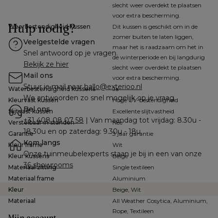
slecht weer overdekt te plaatsen
voor extra bescherming.
Hulp nodig?
Weerbestendigheid kussen
Dit kussen is geschikt om in de
zomer buiten te laten liggen,
Veelgestelde vragen
maar het is raadzaam om het in
Snel antwoord op je vragen.
de winterperiode en bij langdurig
Bekijk ze hier
slecht weer overdekt te plaatsen
Mail ons
voor extra bescherming.
Stuur je mail naar 
hallo@exterioo.nl
Waterbestendigheid kussens
Ja
We antwoorden zo snel mogelijk op je vraag.
Kleurvast kussen
Hoge UV-bestendigheid
Bel ons
Slijtvast kussen
Excellente slijtvastheid
+31 408 08 07 58
 | Van maandag tot vrijdag: 8.30u - 
Verstelbaar in standen
Nee
18.30u en op zaterdag: 9.30u - 18u
Garantie
3 jaar garantie
Kom langs
Kleur frame
Wit
Onze tuinmeubelexperts staan je bij in een van onze 
Kleur kussens
Beige
36 showrooms
Materiaal zitting
Single textileen
Materiaal frame
Aluminium
Kleur
Beige, Wit
Materiaal
All Weather Cosytica, Aluminium,
Rope, Textileen
Mijn account