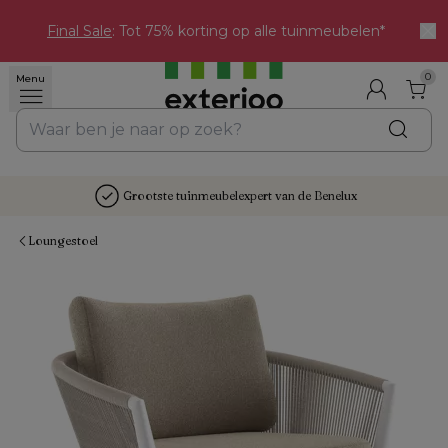
Final Sale
: Tot 75% korting op alle tuinmeubelen*
0
Menu
Grootste tuinmeubelexpert van de Benelux
Loungestoel