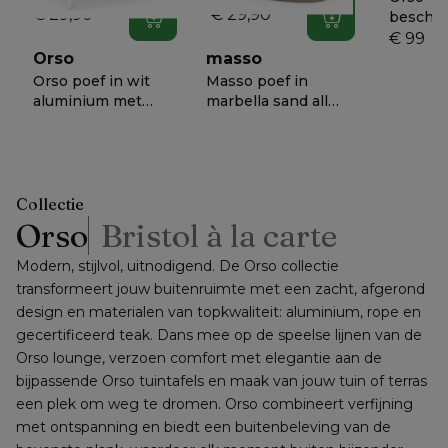
€ 29,90
€ 29,90
besche
In winkelwagen
In winkelwagen
lounge 1
€ 99
cm x B 
Orso
masso
68 cm
Orso poef in wit
Masso poef in
aluminium met
marbella sand all
Marbella Sand all
weather cosytica -
€ 868
€ 738
−
56%
−
50%
weather cosytica
B 60 x D 60 x H 35
30
kussen
cm
Collectie
Orso
Bristol à la carte
Modern, stijlvol, uitnodigend. De Orso collectie 
transformeert jouw buitenruimte met een zacht, afgerond 
design en materialen van topkwaliteit: aluminium, rope en 
gecertificeerd teak. Dans mee op de speelse lijnen van de 
Orso lounge, verzoen comfort met elegantie aan de 
bijpassende Orso tuintafels en maak van jouw tuin of terras 
een plek om weg te dromen. Orso combineert verfijning 
met ontspanning en biedt een buitenbeleving van de 