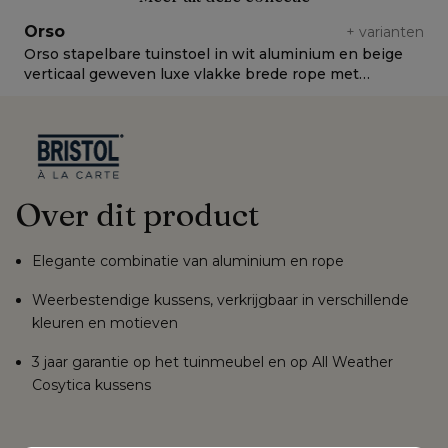
Orso
+
varianten
Orso stapelbare tuinstoel in wit aluminium en beige
O
verticaal geweven luxe vlakke brede rope met
L
stoelkussen in All Weather Sunbrella® Luxe Natte
Linen Chalk
Over dit product
Elegante combinatie van aluminium en rope
Weerbestendige kussens, verkrijgbaar in verschillende
kleuren en motieven
3 jaar garantie op het tuinmeubel en op All Weather
Cosytica kussens