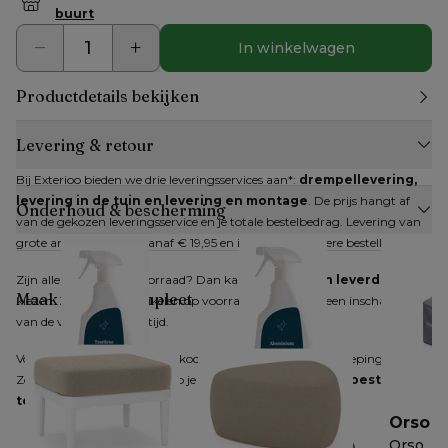
buurt
In winkelwagen
Productdetails bekijken
Levering & retour
Bij Exterioo bieden we drie leveringsservices aan*: 
drempellevering, 
levering in de tuin en levering en montage
. De prijs hangt af 
Onderhoud & bescherming
van de gekozen leveringsservice en je totale bestelbedrag. Levering van 
grote artikelen kan al vanaf € 19,95 en is gratis bij grotere bestellingen.
Zijn alle artikelen op voorraad? Dan kan je 
direct een leverdatum
Maak je look compleet
kiezen. Zijn niet alle artikelen op voorraad, dan krijg je een inschatting 
van de verwachte levertijd.
Voor producten die online gekocht worden, geldt het herroepingsrecht. 
Zodra je dit hebt gemeld, heb je 
14 dagen de tijd om je bestelling 
terug te sturen
.
Bristol wicker /
Bristol
Orso
textilene reiniger
aluminiumreiniger
Orso