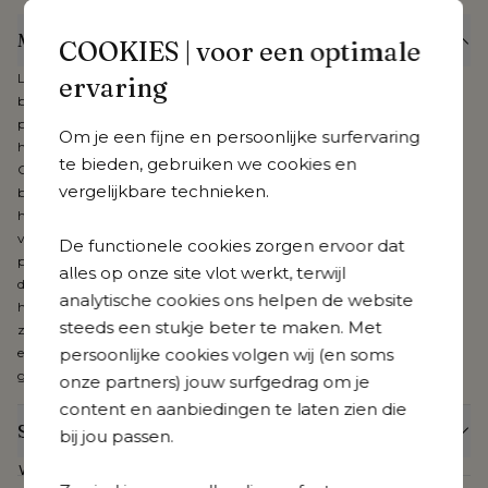
Meer informatie
COOKIES | voor een optimale
Laat het stijlvolle, zachte design van de Orso collectie vervloeien met je
ervaring
buitenomgeving. Combineer onderhoudsvriendelijk aluminium met
prachtige, weerbestendige rope voor een buitenbeleving van het
Om je een fijne en persoonlijke surfervaring
hoogste niveau. De kussens zijn uniek en uiterst kwalitatief dankzij hun
te bieden, gebruiken we cookies en
Cosytica-stof. Verbind interieur met exterieur en beleef de gezelligste
vergelijkbare technieken.
buitenmomenten aan je poolhouse, onder je patio of pergola. De stof
heeft een speciaal ontwikkelde coating en is daardoor waterresistent,
vuilafstotend en vlekbestendig. Dankzij de diepe kleuring van de
De functionele cookies zorgen ervoor dat
polypropyleen vezel is de stof slijt- en kleurvast. Gecombineerd met een
alles op onze site vlot werkt, terwijl
dubbele laag sneldrogend schuim met open poriënstructuur creëer je
analytische cookies ons helpen de website
het comfortabelste loungegevoel ooit. Alle kussens hebben een rits en
steeds een stukje beter te maken. Met
zijn machinewasbaar. Cosytica is verkrijgbaar in verschillende kleuren
persoonlijke cookies volgen wij (en soms
en patronen, ook beschikbaar voor je poef, sierkussens, etc. Bij Cosytica
geniet je van 3 jaar garantie.
onze partners) jouw surfgedrag om je
content en aanbiedingen te laten zien die
Specificaties
bij jou passen.
Webartikelnummer
CB39879471