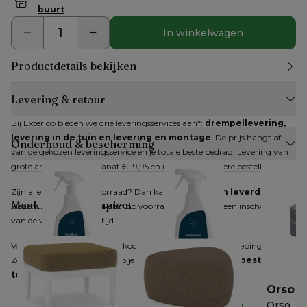
buurt
In winkelwagen
Productdetails bekijken
Levering & retour
Bij Exterioo bieden we drie leveringsservices aan*: 
drempellevering, 
levering in de tuin en levering en montage
. De prijs hangt af 
Onderhoud & bescherming
van de gekozen leveringsservice en je totale bestelbedrag. Levering van 
grote artikelen kan al vanaf € 19,95 en is gratis bij grotere bestellingen.
Zijn alle artikelen op voorraad? Dan kan je 
direct een leverdatum
Maak je look compleet
kiezen. Zijn niet alle artikelen op voorraad, dan krijg je een inschatting 
van de verwachte levertijd.
Voor producten die online gekocht worden, geldt het herroepingsrecht. 
Zodra je dit hebt gemeld, heb je 
14 dagen de tijd om je bestelling 
terug te sturen
.
Bristol wicker /
Bristol
Orso
textilene reiniger
aluminiumreiniger
Orso