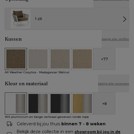
1-zit
Kussen
bekijk alle stoffen
+
77
All Weather Cosytica - Madagascar Walnut
All Weather Cosytica - Althea Off White
All Weather Cosytica - Althea Chalk
All Weather Cosytica - Althe
All Weather Cosytica - Madagascar Walnut
Kleur en materiaal
bekijk alle varianten
+
8
Wit aluminium en beige verticaal geweven ronde rope
Zwart aluminium en beige verticaal geweven rond
Zwart aluminium en zwart verticaal ge
Teak en beige verticaal gew
Wit aluminium en beige verticaal geweven ronde rope
Geleverd bij jou thuis
binnen 7 - 8 weken
Bekijk deze collectie in een
showroom bij jou in de