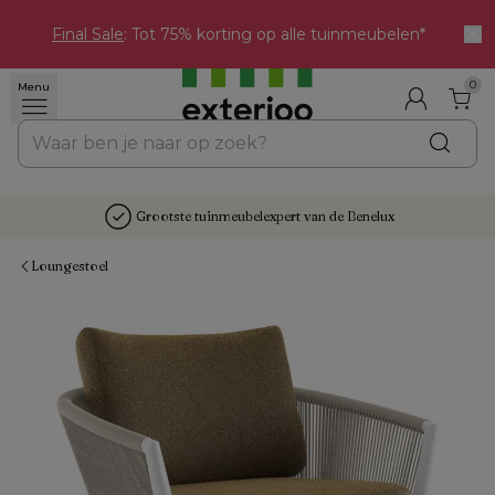
Final Sale
: Tot 75% korting op alle tuinmeubelen*
0
Menu
Grootste tuinmeubelexpert van de Benelux
Loungestoel