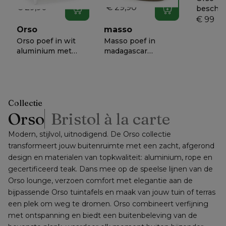
€ 29,90
€ 29,90
besche
In winkelwagen
In winkelwagen
lounge 1
€ 99
cm x B 
Orso
masso
68 cm
Orso poef in wit
Masso poef in
aluminium met
madagascar
Madagascar
walnut all weather
€ 838
€ 698
−
56%
−
50%
Walnut all weather
cosytica - B 60 x D
30
cosytica kussen
60 x H 35 cm
Collectie
Orso
Bristol à la carte
Modern, stijlvol, uitnodigend. De Orso collectie 
transformeert jouw buitenruimte met een zacht, afgerond 
design en materialen van topkwaliteit: aluminium, rope en 
gecertificeerd teak. Dans mee op de speelse lijnen van de 
Orso lounge, verzoen comfort met elegantie aan de 
bijpassende Orso tuintafels en maak van jouw tuin of terras 
een plek om weg te dromen. Orso combineert verfijning 
met ontspanning en biedt een buitenbeleving van de 