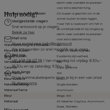
slecht weer overdekt te plaatsen
voor extra bescherming.
Hulp nodig?
Weerbestendigheid kussen
Dit kussen is geschikt om in de
zomer buiten te laten liggen,
Veelgestelde vragen
maar het is raadzaam om het in
Snel antwoord op je vragen.
de winterperiode en bij langdurig
Bekijk ze hier
slecht weer overdekt te plaatsen
Mail ons
voor extra bescherming.
Stuur je mail naar 
hallo@exterioo.nl
Waterbestendigheid kussens
Ja
We antwoorden zo snel mogelijk op je vraag.
Kleurvast kussen
Hoge UV-bestendigheid
Bel ons
Slijtvast kussen
Excellente slijtvastheid
+31 408 08 07 58
 | Van maandag tot vrijdag: 8.30u - 
Verstelbaar in standen
Nee
18.30u en op zaterdag: 9.30u - 18u
Garantie
3 jaar garantie
Kom langs
Kleur frame
Wit
Onze tuinmeubelexperts staan je bij in een van onze 
Kleur kussens
Bruin
36 showrooms
Materiaal zitting
Single textileen
Materiaal frame
Aluminium
Kleur
Beige, Wit
Materiaal
All Weather Cosytica, Aluminium,
Rope, Textileen
Mijn account