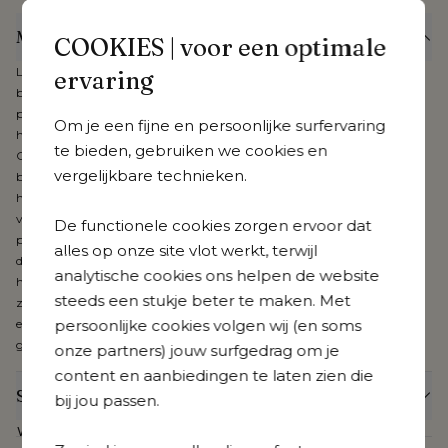
Meer informatie
COOKIES | voor een optimale
Laat het stijlvolle, zachte design van de Orso collectie vervloeien met je
ervaring
buitenomgeving. Combineer onderhoudsvriendelijk aluminium met
prachtige, weerbestendige rope voor een buitenbeleving van het
Om je een fijne en persoonlijke surfervaring
hoogste niveau. De kussens zijn uniek en uiterst kwalitatief dankzij hun
te bieden, gebruiken we cookies en
Cosytica-stof. Verbind interieur met exterieur en beleef de gezelligste
vergelijkbare technieken.
buitenmomenten aan je poolhouse, onder je patio of pergola. De stof
heeft een speciaal ontwikkelde coating en is daardoor waterresistent,
vuilafstotend en vlekbestendig. Dankzij de diepe kleuring van de
De functionele cookies zorgen ervoor dat
polypropyleen vezel is de stof slijt- en kleurvast. Gecombineerd met een
alles op onze site vlot werkt, terwijl
dubbele laag sneldrogend schuim met open poriënstructuur creëer je
analytische cookies ons helpen de website
het comfortabelste loungegevoel ooit. Alle kussens hebben een rits en
steeds een stukje beter te maken. Met
zijn machinewasbaar. Cosytica is verkrijgbaar in verschillende kleuren
persoonlijke cookies volgen wij (en soms
en patronen, ook beschikbaar voor je poef, sierkussens, etc. Bij Cosytica
geniet je van 3 jaar garantie.
onze partners) jouw surfgedrag om je
content en aanbiedingen te laten zien die
Specificaties
bij jou passen.
Webartikelnummer
CB39879474