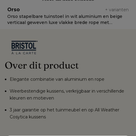
Orso
+
varianten
Orso stapelbare tuinstoel in wit aluminium en beige
O
verticaal geweven luxe vlakke brede rope met
L
stoelkussen in All Weather Sunbrella® Luxe Natte
Linen Chalk
Over dit product
Elegante combinatie van aluminium en rope
Weerbestendige kussens, verkrijgbaar in verschillende
kleuren en motieven
3 jaar garantie op het tuinmeubel en op All Weather
Cosytica kussens