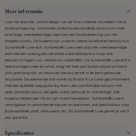
Meer informatie
Laat het stijlvolle, zachte design van de Orso collectie vervloeien met je
buitenomgeving. Combineer onderhoudsvriendelijk aluminium met
prachtige, weerbestendige rope voor een buitenbeleving van het
hoogste niveau. De kussens zijn uniek en uiterst kwalitatief dankzij hun
Sunbrella® Luxe-stof. Sunbrella® Luxe is een stijlvolle, weerbestendige
stof met een coating die niet enkel waterafstotend is maar ook
beschermt tegen vuil, vlekken en vloeistoffen. De Sunbrella® Luxe stof is
bestand tegen weer en wind, mag het hele jaar buiten blijven en toont
zich jarenlang slijt- en kleurvast dankzij de tot in de kern gekleurde
acrylvezel. De ademende stof wordt bij Bristol À La Carte gecombineerd
met een dubbele laag quick dry foam, een comfortabel schuim met
open poriënstructuur dat geen water ophoudt én snel droogt. Alle
kussens hebben een rits en zijn machinewasbaar. Sunbrella® Luxe is
verkrijgbaar in verschillende kleuren en patronen, ook beschikbaar voor
je parasoldoek, poef, sierkussens, etc. Bij Sunbrella® Luxe geniet je van 5
jaar garantie.
Specificaties