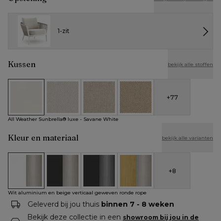
1-zit
Kussen
bekijk alle stoffen
+
77
All Weather Sunbrella® luxe - Savane White
All Weather Cosytica - Althea Off White
All Weather Cosytica - Althea Chalk
All Weather Cosytica - Althe
All Weather Sunbrella® luxe - Savane White
Kleur en materiaal
bekijk alle varianten
+
8
Wit aluminium en beige verticaal geweven ronde rope
Zwart aluminium en beige verticaal geweven rond
Zwart aluminium en zwart verticaal ge
Teak en beige verticaal gew
Wit aluminium en beige verticaal geweven ronde rope
Geleverd bij jou thuis
binnen 7 - 8 weken
Bekijk deze collectie in een
showroom bij jou in de