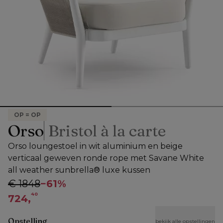
OP = OP
Orso
Bristol à la carte
Orso loungestoel in wit aluminium en beige
verticaal geweven ronde rope met Savane White
all weather sunbrella® luxe kussen
€ 1848
−
61%
40
724,
Opstelling
bekijk alle opstellingen