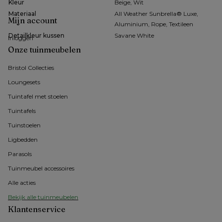
Kleur
Beige, Wit
Materiaal
All Weather Sunbrella® Luxe,
Mijn account
Aluminium, Rope, Textileen
Detailkleur kussen
Savane White
Inloggen
Onze tuinmeubelen
Bristol Collecties
Loungesets
Tuintafel met stoelen
Tuintafels
Tuinstoelen
Ligbedden
Parasols
Tuinmeubel accessoires
Alle acties
Bekijk alle tuinmeubelen
Klantenservice