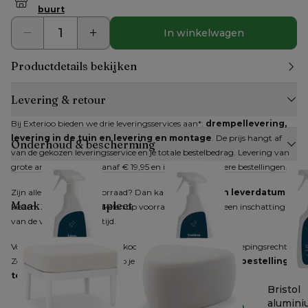
buurt
In winkelwagen
Productdetails bekijken
Levering & retour
Bij Exterioo bieden we drie leveringsservices aan*: 
drempellevering, 
levering in de tuin en levering en montage
. De prijs hangt af 
Onderhoud & bescherming
van de gekozen leveringsservice en je totale bestelbedrag. Levering van 
grote artikelen kan al vanaf € 19,95 en is gratis bij grotere bestellingen.
Zijn alle artikelen op voorraad? Dan kan je 
direct een leverdatum
Maak je look compleet
kiezen. Zijn niet alle artikelen op voorraad, dan krijg je een inschatting 
van de verwachte levertijd.
Voor producten die online gekocht worden, geldt het herroepingsrecht. 
Zodra je dit hebt gemeld, heb je 
14 dagen de tijd om je bestelling 
terug te sturen
.
Bristol textiel
Bristol wicker /
Bristol
reiniger
textilene reiniger
alumini