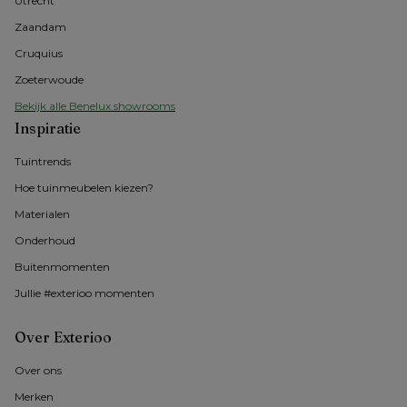
Utrecht
Zaandam
Cruquius
Zoeterwoude
Bekijk alle Benelux showrooms
Inspiratie
Tuintrends
Hoe tuinmeubelen kiezen?
Materialen
Onderhoud
Buitenmomenten 
Jullie #exterioo momenten
Over Exterioo
Over ons
Merken