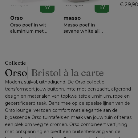
€ 29,90
€ 29,90
€ 29,9
In winkelwagen
In winkelwagen
Orso
masso
Orso poef in wit
Masso poef in
aluminium met
savane white all
Savane White all
weather
€ 818
€ 658
−
56%
−
50%
weather
sunbrella® luxe - B
30
sunbrella® luxe
60 x D 60 x H 35
kussen
cm
Collectie
Orso
Bristol à la carte
Modern, stijlvol, uitnodigend. De Orso collectie 
transformeert jouw buitenruimte met een zacht, afgerond 
design en materialen van topkwaliteit: aluminium, rope en 
gecertificeerd teak. Dans mee op de speelse lijnen van de 
Orso lounge, verzoen comfort met elegantie aan de 
bijpassende Orso tuintafels en maak van jouw tuin of terras 
een plek om weg te dromen. Orso combineert verfijning 
met ontspanning en biedt een buitenbeleving van de 