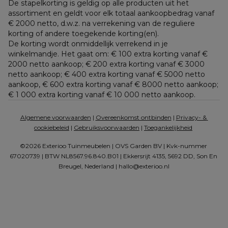
De stapelkorting is geldig op alle producten uit het 
assortiment en geldt voor elk totaal aankoopbedrag vanaf 
€ 2000 netto, d.w.z. na verrekening van de reguliere 
korting of andere toegekende korting(en). 
De korting wordt onmiddellijk verrekend in je 
winkelmandje. Het gaat om: € 100 extra korting vanaf € 
2000 netto aankoop; € 200 extra korting vanaf € 3000 
netto aankoop; € 400 extra korting vanaf € 5000 netto 
aankoop, € 600 extra korting vanaf € 8000 netto aankoop; 
€ 1 000 extra korting vanaf € 10 000 netto aankoop.
Algemene voorwaarden
 | 
Overeenkomst ontbinden
 | 
Privacy- & 
cookiebeleid
 | 
Gebruiksvoorwaarden
 | 
Toegankelijkheid
©2026 Exterioo Tuinmeubelen | OVS Garden BV | Kvk-nummer 
67020739 | BTW NL8567.96.840.B01 | Ekkersrijt 4135, 5692 DD, Son En 
Breugel, Nederland | 
hallo@exterioo.nl