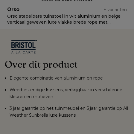
Orso
+
varianten
Orso stapelbare tuinstoel in wit aluminium en beige
O
verticaal geweven luxe vlakke brede rope met
L
stoelkussen in All Weather Sunbrella® Luxe Natte
Linen Chalk
Over dit product
Elegante combinatie van aluminium en rope
Weerbestendige kussens, verkrijgbaar in verschillende
kleuren en motieven
3 jaar garantie op het tuinmeubel en 5 jaar garantie op All
Weather Sunbrella luxe kussens