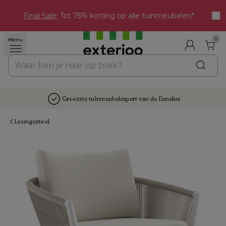
Final Sale
: Tot 75% korting op alle tuinmeubelen*
0
Menu
Grootste tuinmeubelexpert van de Benelux
Loungestoel