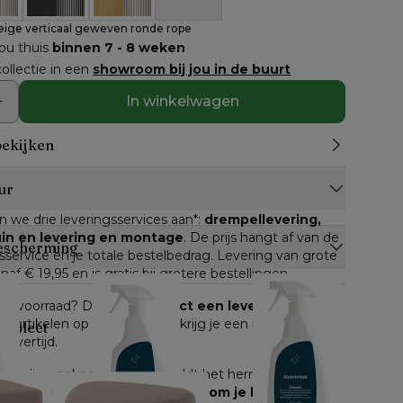
eige verticaal geweven ronde rope
jou thuis
binnen 7 - 8 weken
ollectie in een
showroom bij jou in de buurt
In winkelwagen
bekijken
ur
n we drie leveringsservices aan*: 
drempellevering, 
tuin en levering en montage
. De prijs hangt af van de 
escherming
service en je totale bestelbedrag. Levering van grote 
anaf € 19,95 en is gratis bij grotere bestellingen.
n op voorraad? Dan kan je 
direct een leverdatum
lle artikelen op voorraad, dan krijg je een inschatting 
ompleet
levertijd.
e online gekocht worden, geldt het herroepingsrecht. 
 gemeld, heb je 
14 dagen de tijd om je bestelling 