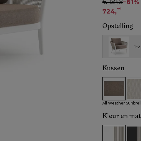
€ 1848
−
61%
40
724,
Opstelling
1-z
Kussen
All Weather Su
All W
All Weather Sunbrel
Kleur en mat
Wit aluminium
Zwart