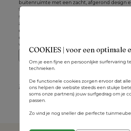
buitenruimte met een zacht, afgerond design e
topkwaliteit: aluminium, rope en gecertificeerd
speelse lijnen van de Orso lounge, verzoen comf
aan de bijpassende Orso tuintafels en maak van j
een plek om weg te dromen. Orso combineert ve
ontspanning en biedt een buitenbeleving van d
waardoor elk moment buiten bijzonder wordt.
COOKIES | voor een optimale 
Bekijk de collectie
Om je een fijne en persoonlijke surfervaring 
technieken.
De functionele cookies zorgen ervoor dat alles
Meer uit deze collectie
ons helpen de website steeds een stukje bete
soms onze partners) jouw surfgedrag om je con
passen.
Orso
Orso
Or
+
varianten
+
varianten
Orso stapelbare
Orso tuintafel
Or
Zo vind je nog sneller die perfecte tuinmeubel
tuinstoel in wit
rechthoekig
re
aluminium en
afgerond in wit
af
beige verticaal
aluminium - L 200
al
geweven luxe
x B 80 x H 75 cm
B 