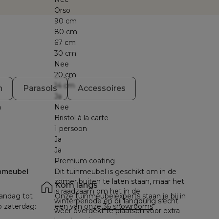
Orso
90 cm
80 cm
67 cm
30 cm
Nee
20 cm
14 cm
n
Parasols
Accessoires
Ja
n
Nee
Bristol à la carte
1 persoon
Ja
Ja
Premium coating
nmeubel
Dit tuinmeubel is geschikt om in de
zomer buiten te laten staan, maar het
Kom langs
is raadzaam om het in de
andag tot 
Onze tuinmeubelexperts staan je bij in 
winterperiode en bij langdurig slecht
p zaterdag: 
een van onze 
36 showrooms
weer overdekt te plaatsen voor extra