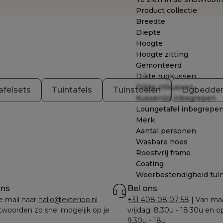
Product collectie
Breedte
Diepte
Hoogte
Hoogte zitting
Gemonteerd
Dikte rugkussen
Dikte zitkussen
afelsets
Tuintafels
Tuinstoelen
Ligbedde
Kussen(s) inbegrepen
Loungetafel inbegrepe
Merk
Aantal personen
Wasbare hoes
Roestvrij frame
Coating
Weerbestendigheid tui
ons
Bel ons
e mail naar 
hallo@exterioo.nl
+31 408 08 07 58
 | Van ma
woorden zo snel mogelijk op je 
vrijdag: 8.30u - 18.30u en o
9.30u - 18u