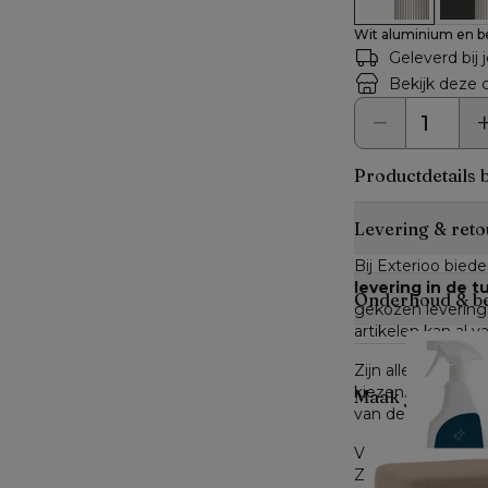
Wit aluminium en b
Geleverd bij 
Bekijk deze c
Productdetails 
Levering & reto
Bij Exterioo biede
levering in de 
Onderhoud & b
gekozen leverings
artikelen kan al v
Zijn alle artikele
kiezen. Zijn niet a
Maak je look c
van de verwachte 
Voor producten di
Zodra je dit hebt