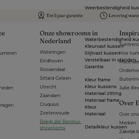
Weerbestendigheid ku
Tot 5 jaar garantie
Levering wanne
ce
Onze showrooms in
Inspir
Waterbestendigheid ku
Nederland
Tuintren
Kleurvast kussen
Wateringen
Slijtvast kussen
ourneren
Hoe tuin
Verstelbaar in standen
Eindhoven
Material
Garantie
Roosendaal
Onderho
Sittard-Geleen
Buitenm
Kleur frame
Kleur kussens
Utrecht
kheden
Jullie #
Materiaal zitting
Zaandam
Materiaal frame
Over E
Cruquius
 vragen
Kleur
Zoeterwoude
Materiaal
Over ons
Bekijk alle Benelux 
Merken
Detailkleur kussen
showrooms
Zakelijk 