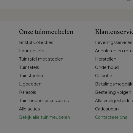
Onze tuinmeubelen
Klantenservi
Bristol Collecties
Leveringsservices
Loungesets
Annuleren en ret
Tuintafel met stoelen
Herstellen
Tuintafels
Onderhoud
Tuinstoelen
Garantie
Ligbedden
Betalingsmogelij
Parasols
Bestelling volgen
Tuinmeubel accessoires
Alle veelgestelde
Alle acties
Cadeaubon
Bekijk alle tuinmeubelen
Contacteer ons