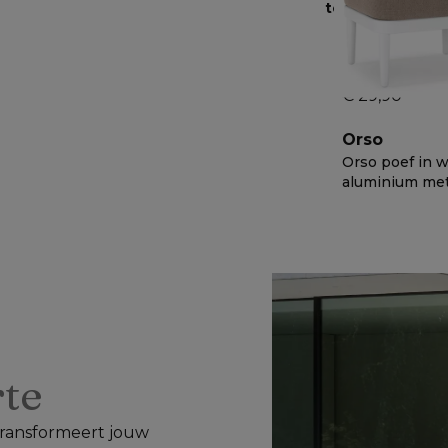
terug te sturen
.
Bristol textiel
€ 29,90
Orso
Orso poef in w
aluminium me
Savane Earth a
€ 818
−
56%
weather sunbr
30
luxe kussen
rte
 transformeert jouw 