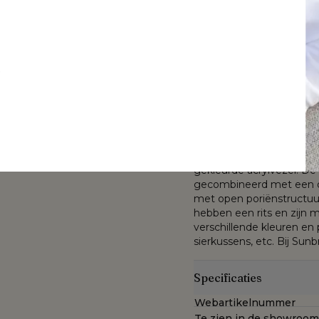
vlakke brede rope
vlakke brede ro
met stoelkussen in
met stoelkussen
Meer informatie
All Weather
All Weather
Sunbrella® Luxe
Laat het stijlvolle, zacht
Sunbrella® Luxe
t
Lopi Marble
buitenomgeving. Combine
Slow Farafra
weerbestendige rope voo
kussens zijn uniek en uite
Sunbrella® Luxe is een st
chillende kleuren en
enkel waterafstotend is 
De Sunbrella® Luxe stof 
buiten blijven en toont zi
arantie op All Weather
gekleurde acrylvezel. De
gecombineerd met een du
met open poriënstructuur
hebben een rits en zijn m
verschillende kleuren en 
sierkussens, etc. Bij Sunb
Specificaties
Webartikelnummer
Te zien in de showroom