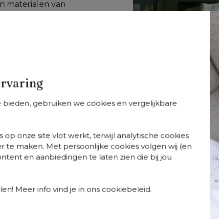
n materialen van 
 teak. Dans mee op de 
ort met elegantie 
ouw tuin of terras 
rfijning met 
e bovenste plank, 
ervaring
te bieden, gebruiken we cookies en vergelijkbare
 op onze site vlot werkt, terwijl analytische cookies
r te maken. Met persoonlijke cookies volgen wij (en
tent en aanbiedingen te laten zien die bij jou
so
Orso
Orso
+
varianten
+
varianten
+
varian
so tuintafel
Orso stapelbare
Orso stapelbare
en! Meer info vind je in ons cookiebeleid.
chthoekig
tuinstoel in wit
tuinstoel in wit
gerond in wit
aluminium en
aluminium en
uminium - L 140 x
beige verticaal
beige verticaal
80 x H 75 cm
geweven luxe
geweven luxe