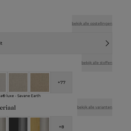
bekijk alle opstellingen
it
bekijk alle stoffen
+
77
nbrella® luxe - Savane Earth
eather Cosytica - Althea Off White
All Weather Cosytica - Althea Chalk
All Weather Cosytica - Althea Camel
la® luxe - Savane Earth
eriaal
bekijk alle varianten
+
8
 en beige verticaal geweven ronde rope
 aluminium en beige verticaal geweven ronde rope
Zwart aluminium en zwart verticaal geweven ronde
Teak en beige verticaal geweven ronde ro