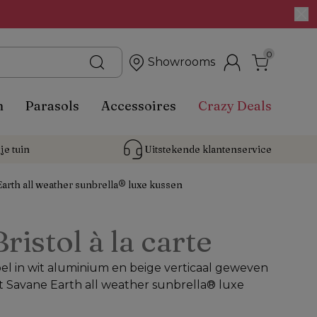
0
Showrooms
n
Parasols
Accessoires
Crazy Deals
je tuin
Uitstekende 
klantenservice
rth all weather sunbrella® luxe kussen
Bristol à la carte
el in wit aluminium en beige verticaal geweven
 Savane Earth all weather sunbrella® luxe