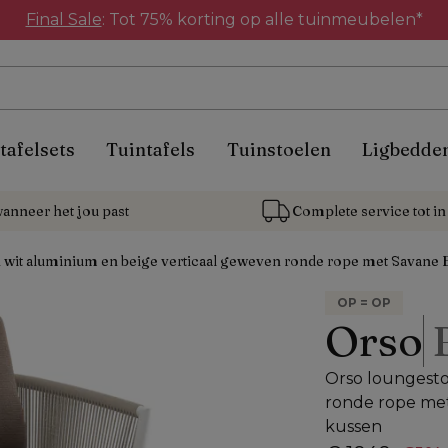
Final Sale
: Tot 75% korting op alle tuinmeubelen*
tafelsets
Tuintafels
Tuinstoelen
Ligbedde
anneer het jou past
Complete service tot in 
 wit aluminium en beige verticaal geweven ronde rope met Savane Ea
OP = OP
Orso
Orso loungesto
ronde rope met
kussen