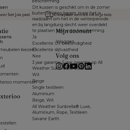
bescherming.
ssen
Dit kussen is geschikt om in de zomer
buiten te laten liggen, maar het is
er het jou past
Complete service tot in je tuin
raadzaam om het in de winterperiode
en bij langdurig slecht weer overdekt
atie
Mijn account
te plaatsen voor extra bescherming.
ssens
Ja
ds
Inloggen
Excellente UV-bestendigheid
Excellente slijtvastheid
meubelen kiezen?
Volg ons
Nee
en
3 jaar garantie, 5 jaar garantie op All
ud
Weather Sunbrella® Luxe
omenten 
Wit
Beige
exterioo momenten
Single textileen
Aluminium
xterioo
Beige, Wit
All Weather Sunbrella® Luxe,
Aluminium, Rope, Textileen
Savane Earth
bestellen