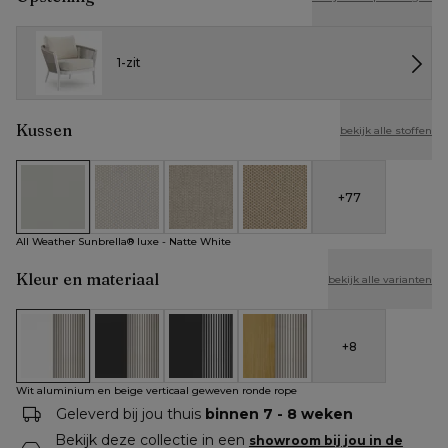
1-zit
Kussen
bekijk alle stoffen
+
77
All Weather Sunbrella® luxe - Natte White
All Weather Cosytica - Althea Off White
All Weather Cosytica - Althea Chalk
All Weather Cosytica - Althe
All Weather Sunbrella® luxe - Natte White
Kleur en materiaal
bekijk alle varianten
+
8
Wit aluminium en beige verticaal geweven ronde rope
Zwart aluminium en beige verticaal geweven rond
Zwart aluminium en zwart verticaal ge
Teak en beige verticaal gew
Wit aluminium en beige verticaal geweven ronde rope
Geleverd bij jou thuis
binnen 7 - 8 weken
Bekijk deze collectie in een
showroom bij jou in de