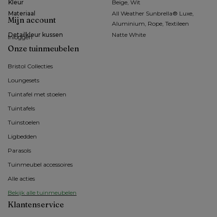
Kleur
Beige, Wit
Materiaal
All Weather Sunbrella® Luxe,
Mijn account
Aluminium, Rope, Textileen
Detailkleur kussen
Natte White
Inloggen
Onze tuinmeubelen
Bristol Collecties
Loungesets
Tuintafel met stoelen
Tuintafels
Tuinstoelen
Ligbedden
Parasols
Tuinmeubel accessoires
Alle acties
Bekijk alle tuinmeubelen
Klantenservice