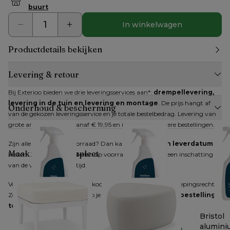
buurt
In winkelwagen
Productdetails bekijken
Levering & retour
Bij Exterioo bieden we drie leveringsservices aan*: 
drempellevering, 
levering in de tuin en levering en montage
. De prijs hangt af 
Onderhoud & bescherming
van de gekozen leveringsservice en je totale bestelbedrag. Levering van 
grote artikelen kan al vanaf € 19,95 en is gratis bij grotere bestellingen.
Zijn alle artikelen op voorraad? Dan kan je 
direct een leverdatum
Maak je look compleet
kiezen. Zijn niet alle artikelen op voorraad, dan krijg je een inschatting 
van de verwachte levertijd.
Voor producten die online gekocht worden, geldt het herroepingsrecht. 
Zodra je dit hebt gemeld, heb je 
14 dagen de tijd om je bestelling 
terug te sturen
.
Bristol textiel
Bristol wicker /
Bristol
reiniger
textilene reiniger
alumini