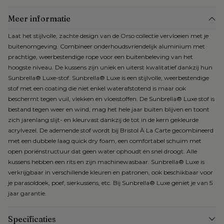
Meer informatie
Laat het stijlvolle, zachte design van de Orso collectie vervloeien met je
buitenomgeving. Combineer onderhoudsvriendelijk aluminium met
prachtige, weerbestendige rope voor een buitenbeleving van het
hoogste niveau. De kussens zijn uniek en uiterst kwalitatief dankzij hun
Sunbrella® Luxe-stof. Sunbrella® Luxe is een stijlvolle, weerbestendige
stof met een coating die niet enkel waterafstotend is maar ook
beschermt tegen vuil, vlekken en vloeistoffen. De Sunbrella® Luxe stof is
bestand tegen weer en wind, mag het hele jaar buiten blijven en toont
zich jarenlang slijt- en kleurvast dankzij de tot in de kern gekleurde
acrylvezel. De ademende stof wordt bij Bristol À La Carte gecombineerd
met een dubbele laag quick dry foam, een comfortabel schuim met
open poriënstructuur dat geen water ophoudt én snel droogt. Alle
kussens hebben een rits en zijn machinewasbaar. Sunbrella® Luxe is
verkrijgbaar in verschillende kleuren en patronen, ook beschikbaar voor
je parasoldoek, poef, sierkussens, etc. Bij Sunbrella® Luxe geniet je van 5
jaar garantie.
Specificaties