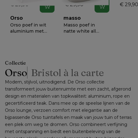
€ 29,90
€ 29,90
€ 29,9
In winkelwagen
In winkelwagen
Orso
masso
Orso poef in wit
Masso poef in
aluminium met
natte white all
Natte White all
weather
€ 788
€ 638
−
56%
−
50%
weather
sunbrella® luxe - B
30
sunbrella® luxe
60 x D 60 x H 35
kussen
cm
Collectie
Orso
Bristol à la carte
Modern, stijlvol, uitnodigend. De Orso collectie 
transformeert jouw buitenruimte met een zacht, afgerond 
design en materialen van topkwaliteit: aluminium, rope en 
gecertificeerd teak. Dans mee op de speelse lijnen van de 
Orso lounge, verzoen comfort met elegantie aan de 
bijpassende Orso tuintafels en maak van jouw tuin of terras 
een plek om weg te dromen. Orso combineert verfijning 
met ontspanning en biedt een buitenbeleving van de 