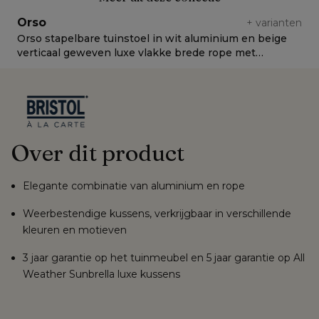
Orso
+
varianten
Orso stapelbare tuinstoel in wit aluminium en beige
O
verticaal geweven luxe vlakke brede rope met
L
stoelkussen in All Weather Sunbrella® Luxe Natte
Linen Chalk
Over dit product
Elegante combinatie van aluminium en rope
Weerbestendige kussens, verkrijgbaar in verschillende
kleuren en motieven
3 jaar garantie op het tuinmeubel en 5 jaar garantie op All
Weather Sunbrella luxe kussens