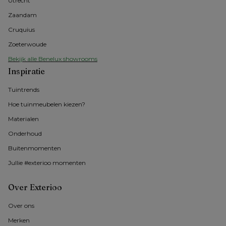
Utrecht
Zaandam
Cruquius
Zoeterwoude
Bekijk alle Benelux showrooms
Inspiratie
Tuintrends
Hoe tuinmeubelen kiezen?
Materialen
Onderhoud
Buitenmomenten 
Jullie #exterioo momenten
Over Exterioo
Over ons
Merken