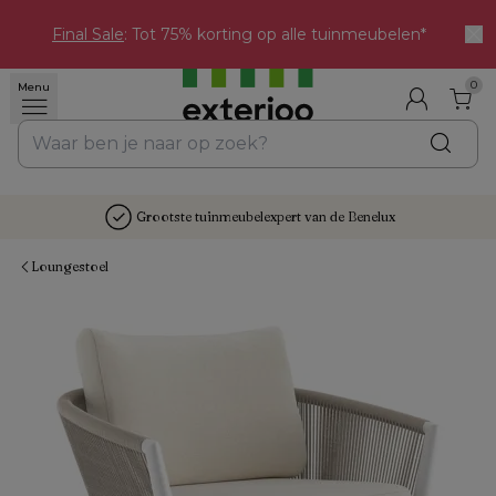
Final Sale
: Tot 75% korting op alle tuinmeubelen*
0
Menu
Grootste tuinmeubelexpert van de Benelux
Loungestoel