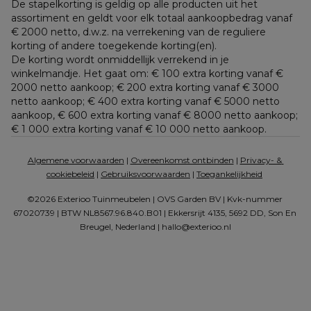
De stapelkorting is geldig op alle producten uit het 
assortiment en geldt voor elk totaal aankoopbedrag vanaf 
€ 2000 netto, d.w.z. na verrekening van de reguliere 
korting of andere toegekende korting(en). 
De korting wordt onmiddellijk verrekend in je 
winkelmandje. Het gaat om: € 100 extra korting vanaf € 
2000 netto aankoop; € 200 extra korting vanaf € 3000 
netto aankoop; € 400 extra korting vanaf € 5000 netto 
aankoop, € 600 extra korting vanaf € 8000 netto aankoop; 
€ 1 000 extra korting vanaf € 10 000 netto aankoop.
Algemene voorwaarden
 | 
Overeenkomst ontbinden
 | 
Privacy- & 
cookiebeleid
 | 
Gebruiksvoorwaarden
 | 
Toegankelijkheid
©2026 Exterioo Tuinmeubelen | OVS Garden BV | Kvk-nummer 
67020739 | BTW NL8567.96.840.B01 | Ekkersrijt 4135, 5692 DD, Son En 
Breugel, Nederland | 
hallo@exterioo.nl