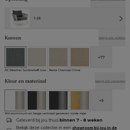
1-zit
Kussen
bekijk alle stoffen
+
77
All Weather Sunbrella® luxe - Natte Charcoal Chine
All Weather Cosytica - Althea Off White
All Weather Cosytica - Althea Chalk
All Weather Cosytica - Althe
All Weather Sunbrella® luxe - Natte Charcoal Chine
Kleur en materiaal
bekijk alle varianten
+
9
Wit aluminium en beige verticaal geweven ronde rope
Zwart aluminium en beige verticaal geweven rond
Zwart aluminium en zwart verticaal ge
Teak en beige verticaal gew
Wit aluminium en beige verticaal geweven ronde rope
Geleverd bij jou thuis
binnen 7 - 8 weken
Bekijk deze collectie in een
showroom bij jou in de