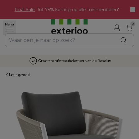
Final Sale
: Tot 75% korting op alle tuinmeubelen*
0
Menu
Grootste tuinmeubelexpert van de Benelux
Loungestoel