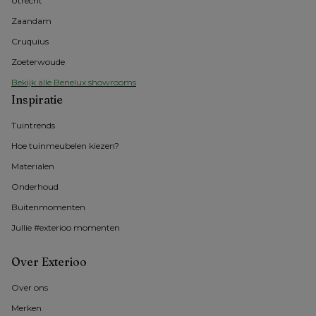
Utrecht
Zaandam
Cruquius
Zoeterwoude
Bekijk alle Benelux showrooms
Inspiratie
Tuintrends
Hoe tuinmeubelen kiezen?
Materialen
Onderhoud
Buitenmomenten 
Jullie #exterioo momenten
Over Exterioo
Over ons
Merken