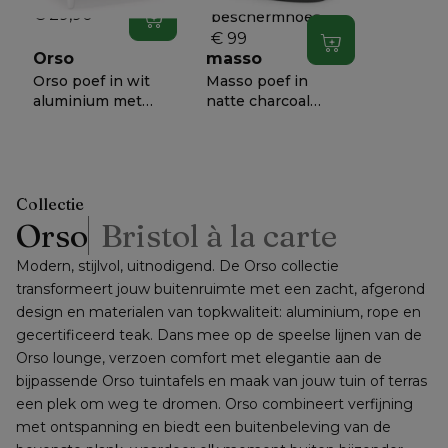
€ 29,90
beschermhoes
In winkelwagen
lounge 1-zit - L 92
€ 99
In winkelwagen
cm x B 82 cm x H
Orso
masso
68 cm
Orso poef in wit
Masso poef in
aluminium met
natte charcoal
Natte Charcoal
chine all weather
€ 788
€ 638
−
56%
−
50%
Chine all weather
sunbrella® luxe - B
30
sunbrella® luxe
60 x D 60 x H 35
kussen
cm
Collectie
Orso
Bristol à la carte
Modern, stijlvol, uitnodigend. De Orso collectie 
transformeert jouw buitenruimte met een zacht, afgerond 
design en materialen van topkwaliteit: aluminium, rope en 
gecertificeerd teak. Dans mee op de speelse lijnen van de 
Orso lounge, verzoen comfort met elegantie aan de 
bijpassende Orso tuintafels en maak van jouw tuin of terras 
een plek om weg te dromen. Orso combineert verfijning 
met ontspanning en biedt een buitenbeleving van de 