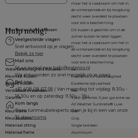
maar het is raadzaam om het in
de winterperiode en bij langdurig
slecht weer overdekt te plaatsen
voor extra bescherming.
Hulp nodig?
Weerbestendigheid kussen
Dit kussen is geschikt om in de
zomer buiten te laten liggen,
Veelgestelde vragen
maar het is raadzaam om het in
Snel antwoord op je vragen.
de winterperiode en bij langdurig
Bekijk ze hier
slecht weer overdekt te plaatsen
Mail ons
voor extra bescherming.
Stuur je mail naar 
hallo@exterioo.nl
Waterbestendigheid kussens
Ja
We antwoorden zo snel mogelijk op je vraag.
Kleurvast kussen
Excellente UV-bestendigheid
Bel ons
Slijtvast kussen
Excellente slijtvastheid
+31 408 08 07 58
 | Van maandag tot vrijdag: 8.30u - 
Verstelbaar in standen
Nee
18.30u en op zaterdag: 9.30u - 18u
Garantie
3 jaar garantie, 5 jaar garantie op
Kom langs
All Weather Sunbrella® Luxe
Onze tuinmeubelexperts staan je bij in een van onze 
Kleur frame
Wit
36 showrooms
Kleur kussens
Grijs
Materiaal zitting
Single textileen
Materiaal frame
Aluminium