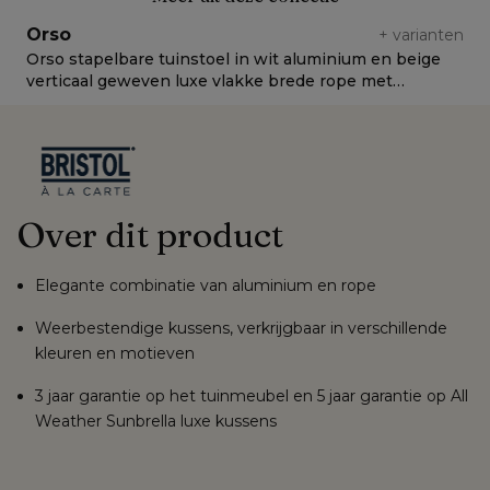
Orso
+
varianten
Orso stapelbare tuinstoel in wit aluminium en beige
O
verticaal geweven luxe vlakke brede rope met
L
stoelkussen in All Weather Sunbrella® Luxe Natte
Linen Chalk
Over dit product
Elegante combinatie van aluminium en rope
Weerbestendige kussens, verkrijgbaar in verschillende
kleuren en motieven
3 jaar garantie op het tuinmeubel en 5 jaar garantie op All
Weather Sunbrella luxe kussens