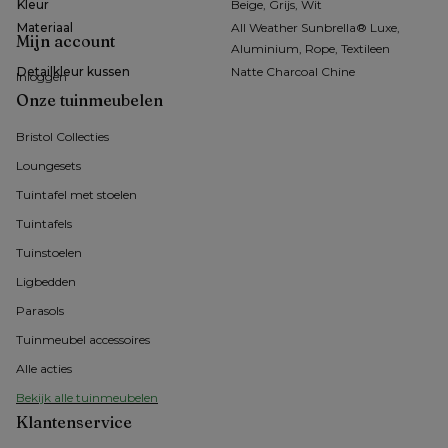
Kleur
Beige, Grijs, Wit
Materiaal
All Weather Sunbrella® Luxe,
Mijn account
Aluminium, Rope, Textileen
Detailkleur kussen
Natte Charcoal Chine
Inloggen
Onze tuinmeubelen
Bristol Collecties
Loungesets
Tuintafel met stoelen
Tuintafels
Tuinstoelen
Ligbedden
Parasols
Tuinmeubel accessoires
Alle acties
Bekijk alle tuinmeubelen
Klantenservice