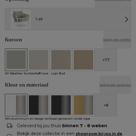
1-zit
Kussen
bekijk alle stoffen
+
77
All Weather Sunbrella® luxe - Lopi Bud
All Weather Cosytica - Althea Off White
All Weather Cosytica - Althea Chalk
All Weather Cosytica - Althe
All Weather Sunbrella® luxe - Lopi Bud
Kleur en materiaal
bekijk alle varianten
+
8
Wit aluminium en beige verticaal geweven ronde rope
Zwart aluminium en beige verticaal geweven rond
Zwart aluminium en zwart verticaal ge
Teak en beige verticaal gew
Wit aluminium en beige verticaal geweven ronde rope
Geleverd bij jou thuis
binnen 7 - 8 weken
Bekijk deze collectie in een
showroom bij jou in de