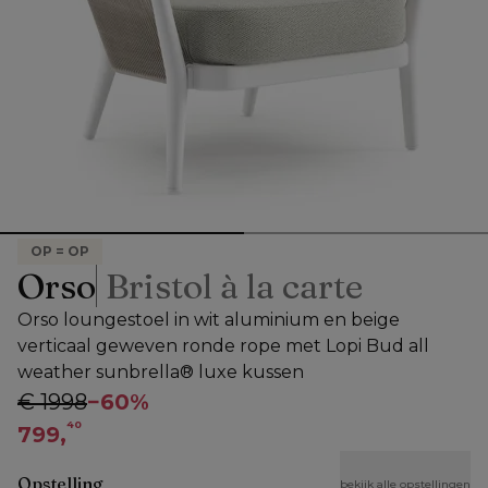
OP = OP
Orso
Bristol à la carte
Orso loungestoel in wit aluminium en beige
verticaal geweven ronde rope met Lopi Bud all
weather sunbrella® luxe kussen
€ 1998
−
60%
40
799,
Opstelling
bekijk alle opstellingen