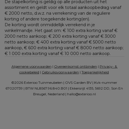
De stapelkorting is geldig op alle producten uit het 
assortiment en geldt voor elk totaal aankoopbedrag vanaf 
€ 2000 netto, d.w.z. na verrekening van de reguliere 
korting of andere toegekende korting(en). 
De korting wordt onmiddellijk verrekend in je 
winkelmandje. Het gaat om: € 100 extra korting vanaf € 
2000 netto aankoop; € 200 extra korting vanaf € 3000 
netto aankoop; € 400 extra korting vanaf € 5000 netto 
aankoop, € 600 extra korting vanaf € 8000 netto aankoop; 
€ 1 000 extra korting vanaf € 10 000 netto aankoop.
Algemene voorwaarden
 | 
Overeenkomst ontbinden
 | 
Privacy- & 
cookiebeleid
 | 
Gebruiksvoorwaarden
 | 
Toegankelijkheid
©2026 Exterioo Tuinmeubelen | OVS Garden BV | Kvk-nummer 
67020739 | BTW NL8567.96.840.B01 | Ekkersrijt 4135, 5692 DD, Son En 
Breugel, Nederland | 
hallo@exterioo.nl