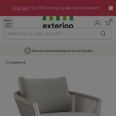
Final Sale
: Tot 75% korting op alle tuinmeubelen*
0
Menu
Grootste tuinmeubelexpert van de Benelux
Loungestoel