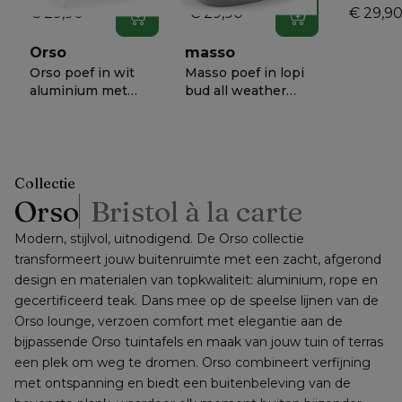
€ 29,90
€ 29,90
€ 29,9
In winkelwagen
In winkelwagen
Orso
masso
Orso poef in wit
Masso poef in lopi
aluminium met
bud all weather
Lopi Bud all
sunbrella® luxe - B
€ 898
€ 758
−
56%
−
50%
weather
60 x D 60 x H 35
30
sunbrella® luxe
cm
kussen
Collectie
Orso
Bristol à la carte
Modern, stijlvol, uitnodigend. De Orso collectie 
transformeert jouw buitenruimte met een zacht, afgerond 
design en materialen van topkwaliteit: aluminium, rope en 
gecertificeerd teak. Dans mee op de speelse lijnen van de 
Orso lounge, verzoen comfort met elegantie aan de 
bijpassende Orso tuintafels en maak van jouw tuin of terras 
een plek om weg te dromen. Orso combineert verfijning 
met ontspanning en biedt een buitenbeleving van de 