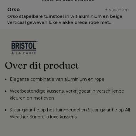
Orso
+
varianten
Orso stapelbare tuinstoel in wit aluminium en beige
O
verticaal geweven luxe vlakke brede rope met
L
stoelkussen in All Weather Sunbrella® Luxe Natte
Linen Chalk
Over dit product
Elegante combinatie van aluminium en rope
Weerbestendige kussens, verkrijgbaar in verschillende
kleuren en motieven
3 jaar garantie op het tuinmeubel en 5 jaar garantie op All
Weather Sunbrella luxe kussens