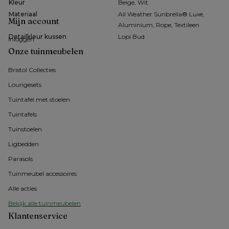
Kleur
Beige, Wit
Materiaal
All Weather Sunbrella® Luxe,
Mijn account
Aluminium, Rope, Textileen
Detailkleur kussen
Lopi Bud
Inloggen
Onze tuinmeubelen
Bristol Collecties
Loungesets
Tuintafel met stoelen
Tuintafels
Tuinstoelen
Ligbedden
Parasols
Tuinmeubel accessoires
Alle acties
Bekijk alle tuinmeubelen
Klantenservice