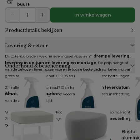
buurt
In winkelwagen
Productdetails bekijken
Levering & retour
Bij Exterioo bieden we drie leveringsservices aan*: 
drempellevering, 
levering in de tuin en levering en montage
. De prijs hangt af 
Onderhoud & bescherming
van de gekozen leveringsservice en je totale bestelbedrag. Levering van 
grote artikelen kan al vanaf € 19,95 en is gratis bij grotere bestellingen.
Zijn alle artikelen op voorraad? Dan kan je 
direct een leverdatum
Maak je look compleet
kiezen. Zijn niet alle artikelen op voorraad, dan krijg je een inschatting 
van de verwachte levertijd.
Voor producten die online gekocht worden, geldt het herroepingsrecht. 
Zodra je dit hebt gemeld, heb je 
14 dagen de tijd om je bestelling 
terug te sturen
.
Bristol textiel
Bristol wicker /
Bristol
reiniger
textilene reiniger
alumini