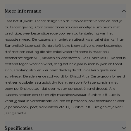
Meer informatie
Laat het stijlvolle, zachte design van de Orso collectie vervloeien met je
buitenomgeving. Combineer onderhoudsvriendelijk aluminium met
prachtige, weerbestendige rope voor een buitenbeleving van het
hoogste niveau. De kussens zijn uniek en uiterst kwalitatief dankzij hun
Sunbrella® Luxe-stof. Sunbrella® Luxe is een stijlvolle, weerbestendige
stof met een coating die niet enkel waterafstotend is maar ook
beschermt tegen vuil, vlekken en vloeistoffen. De Sunbrella® Luxe stof is
bestand tegen weer en wind, mag het hele jaar buiten blijven en toont
zich jarenlang slijt- en kleurvast dankzij de tot in de kern gekleurde
acrylvezel. De ademende stof wordt bij Bristol À La Carte gecombineerd
met een dubbele laag quick dry foam, een comfortabel schuim met
open poriënstructuur dat geen water ophoudt én snel droogt. Alle
kussens hebben een rits en zijn machinewasbaar. Sunbrella® Luxe is
verkrijgbaar in verschillende kleuren en patronen, ook beschikbaar voor
je parasoldoek, poef, sierkussens, etc. Bij Sunbrella® Luxe geniet je van 5
jaar garantie.
Specificaties