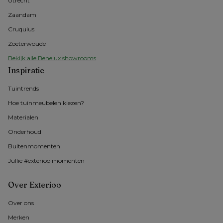
Utrecht
Zaandam
Cruquius
Zoeterwoude
Bekijk alle Benelux showrooms
Inspiratie
Tuintrends
Hoe tuinmeubelen kiezen?
Materialen
Onderhoud
Buitenmomenten 
Jullie #exterioo momenten
Over Exterioo
Over ons
Merken