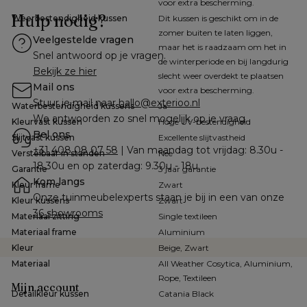
voor extra bescherming.
Hulp nodig?
Weerbestendigheid kussen
Dit kussen is geschikt om in de
zomer buiten te laten liggen,
Veelgestelde vragen
maar het is raadzaam om het in
Snel antwoord op je vragen.
de winterperiode en bij langdurig
Bekijk ze hier
slecht weer overdekt te plaatsen
Mail ons
voor extra bescherming.
Stuur je mail naar 
hallo@exterioo.nl
Waterbestendigheid kussens
Ja
We antwoorden zo snel mogelijk op je vraag.
Kleurvast kussen
Hoge UV-bestendigheid
Bel ons
Slijtvast kussen
Excellente slijtvastheid
+31 408 08 07 58
 | Van maandag tot vrijdag: 8.30u - 
Verstelbaar in standen
Nee
18.30u en op zaterdag: 9.30u - 18u
Garantie
3 jaar garantie
Kom langs
Kleur frame
Zwart
Onze tuinmeubelexperts staan je bij in een van onze 
Kleur kussens
Zwart
36 showrooms
Materiaal zitting
Single textileen
Materiaal frame
Aluminium
Kleur
Beige, Zwart
Materiaal
All Weather Cosytica, Aluminium,
Rope, Textileen
Mijn account
Detailkleur kussen
Catania Black