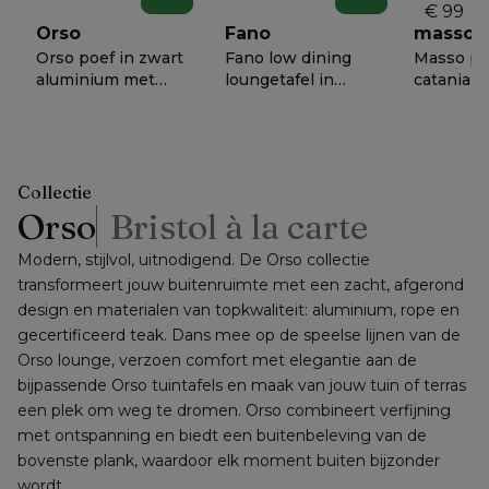
lounge 1
€ 99
cm x B 
Orso
Fano
masso
68 cm
Orso poef in zwart
Fano low dining
Masso po
aluminium met
loungetafel in
catania bl
Catania Black all
zwart aluminium
weather c
€ 818
€ 1458
€ 658
−
50%
−
50%
−
5
weather cosytica
en volkeramiek
B 60 x D 
kussen
shilin - Dia. 85 x -
cm
Dia. 85 x H 75 cm
Collectie
Orso
Bristol à la carte
Modern, stijlvol, uitnodigend. De Orso collectie 
transformeert jouw buitenruimte met een zacht, afgerond 
design en materialen van topkwaliteit: aluminium, rope en 
gecertificeerd teak. Dans mee op de speelse lijnen van de 
Orso lounge, verzoen comfort met elegantie aan de 
bijpassende Orso tuintafels en maak van jouw tuin of terras 
een plek om weg te dromen. Orso combineert verfijning 
met ontspanning en biedt een buitenbeleving van de 
bovenste plank, waardoor elk moment buiten bijzonder 
wordt.