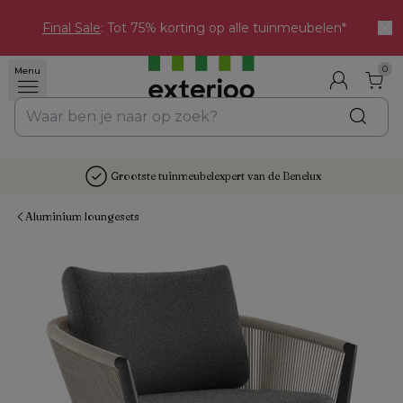
Final Sale
: Tot 75% korting op alle tuinmeubelen*
0
Menu
Grootste tuinmeubelexpert van de Benelux
Aluminium loungesets