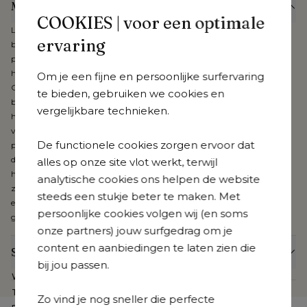
Meer informatie
COOKIES | voor een optimale
Laat het stijlvolle, zachte design van de Orso collectie vervloeien met je
ervaring
buitenomgeving. Combineer onderhoudsvriendelijk aluminium met
prachtige, weerbestendige rope voor een buitenbeleving van het
hoogste niveau. De kussens zijn uniek en uiterst kwalitatief dankzij hun
Om je een fijne en persoonlijke surfervaring
Cosytica-stof. Verbind interieur met exterieur en beleef de gezelligste
te bieden, gebruiken we cookies en
buitenmomenten aan je poolhouse, onder je patio of pergola. De stof
vergelijkbare technieken.
heeft een speciaal ontwikkelde coating en is daardoor waterresistent,
vuilafstotend en vlekbestendig. Dankzij de diepe kleuring van de
De functionele cookies zorgen ervoor dat
polypropyleen vezel is de stof slijt- en kleurvast. Gecombineerd met een
dubbele laag sneldrogend schuim met open poriënstructuur creëer je
alles op onze site vlot werkt, terwijl
het comfortabelste loungegevoel ooit. Alle kussens hebben een rits en
analytische cookies ons helpen de website
zijn machinewasbaar. Cosytica is verkrijgbaar in verschillende kleuren
steeds een stukje beter te maken. Met
en patronen, ook beschikbaar voor je poef, sierkussens, etc. Bij Cosytica
persoonlijke cookies volgen wij (en soms
geniet je van 3 jaar garantie.
onze partners) jouw surfgedrag om je
content en aanbiedingen te laten zien die
Specificaties
bij jou passen.
Webartikelnummer
CB39879562
Te zien in de showroom
Nee
Zo vind je nog sneller die perfecte