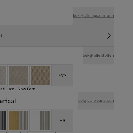
bekijk alle opstellingen
it
bekijk alle stoffen
+
77
nbrella® luxe - Slow Fern
eather Cosytica - Althea Off White
All Weather Cosytica - Althea Chalk
All Weather Cosytica - Althea Camel
la® luxe - Slow Fern
eriaal
bekijk alle varianten
+
9
um en beige verticaal geweven ronde rope
 aluminium en zwart verticaal geweven ronde rope
Teak en beige verticaal geweven ronde rope
Wit aluminium en beige verticaal geweven