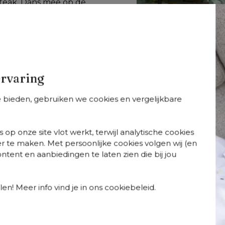
 teak. Dans mee op de 
ort met elegantie 
ouw tuin of terras 
rfijning met 
e bovenste plank, 
ervaring
te bieden, gebruiken we cookies en vergelijkbare
 op onze site vlot werkt, terwijl analytische cookies
r te maken. Met persoonlijke cookies volgen wij (en
tent en aanbiedingen te laten zien die bij jou
so
Orso
Orso
+
varianten
+
varianten
+
varian
so tuintafel
Orso stapelbare
Orso loungeset 
chthoekig
tuinstoel in zwart
zwart aluminium
en! Meer info vind je in ons cookiebeleid.
gerond in zwart
aluminium en
en zwart vertica
uminium - L 140 x
beige verticaal
geweven luxe
80 x H 75 cm
geweven luxe
vlakke rope met
vlakke brede rope
Chartres Pewter 