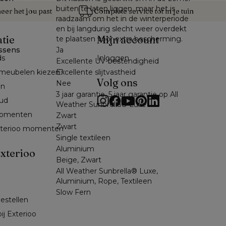
buiten te laten liggen, maar het is
er het jou past
Complete service tot in je tuin
raadzaam om het in de winterperiode
en bij langdurig slecht weer overdekt
atie
Mijn account
te plaatsen voor extra bescherming.
ssens
Ja
ds
Inloggen
Excellente UV-bestendigheid
Excellente slijtvastheid
meubelen kiezen?
Volg ons
Nee
en
3 jaar garantie, 5 jaar garantie op All
ud
Weather Sunbrella® Luxe
omenten 
Zwart
Zwart
exterioo momenten
Single textileen
Aluminium
xterioo
Beige, Zwart
All Weather Sunbrella® Luxe,
Aluminium, Rope, Textileen
Slow Fern
bestellen
ij Exterioo