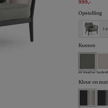
999,-
Opstelling
1-z
Kussen
All Weather Su
All W
All Weather Sunbrel
Kleur en mat
Zwart alumini
Zwart