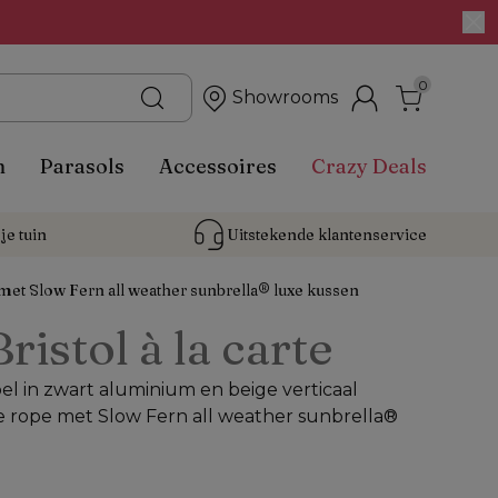
0
Showrooms
n
Parasols
Accessoires
Crazy Deals
je tuin
Uitstekende 
klantenservice
met Slow Fern all weather sunbrella® luxe kussen
Bristol à la carte
el in zwart aluminium en beige verticaal
rope met Slow Fern all weather sunbrella®