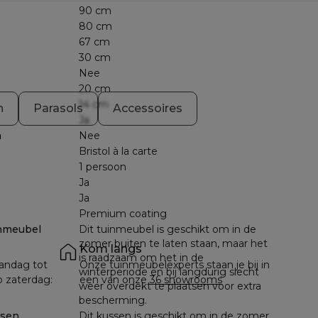
90 cm
80 cm
67 cm
30 cm
Nee
20 cm
14 cm
n
Parasols
Accessoires
Ja
n
Nee
Bristol à la carte
1 persoon
Ja
Ja
Premium coating
nmeubel
Dit tuinmeubel is geschikt om in de
zomer buiten te laten staan, maar het
Kom langs
is raadzaam om het in de
andag tot 
Onze tuinmeubelexperts staan je bij in 
winterperiode en bij langdurig slecht
p zaterdag: 
een van onze 
36 showrooms
weer overdekt te plaatsen voor extra
bescherming.
ssen
Dit kussen is geschikt om in de zomer