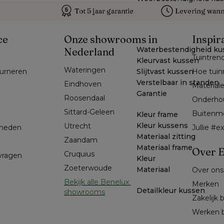
Tot 5 jaar garantie
Levering wanne
ce
Onze showrooms in
Inspir
Waterbestendigheid ku
Nederland
Tuintren
Kleurvast kussen
Wateringen
Slijtvast kussen
ourneren
Hoe tuin
Verstelbaar in standen
Eindhoven
Material
Garantie
Roosendaal
Onderho
Sittard-Geleen
Buitenm
Kleur frame
Kleur kussens
Utrecht
kheden
Jullie #
Materiaal zitting
Zaandam
Materiaal frame
Over E
Cruquius
 vragen
Kleur
Zoeterwoude
Materiaal
Over ons
Bekijk alle Benelux 
Merken
Detailkleur kussen
showrooms
Zakelijk 
Werken b