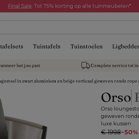
Final Sale
: Tot 75% korting op alle tuinmeubelen*
tafelsets
Tuintafels
Tuinstoelen
Ligbedde
anneer het jou past
Complete service tot in 
gestoel in zwart aluminium en beige verticaal geweven ronde rope 
Orso
Orso loungesto
geweven ronde 
luxe kussen
€ 1998
−
50%