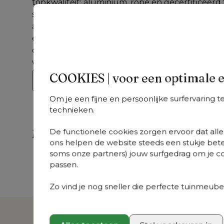
topkwaliteit: aluminium, rope en gecertificeerd
speelse lijnen van de Orso lounge, verzoen comf
aan de bijpassende Orso tuintafels en maak van j
een plek om weg te dromen. Orso combineert ve
ontspanning en biedt een buitenbeleving van d
waardoor elk moment buiten bijzonder wordt.
COOKIES | voor een optimale 
Bekijk de collectie
Om je een fijne en persoonlijke surfervaring 
technieken.
De functionele cookies zorgen ervoor dat alles
Meer uit deze collectie
ons helpen de website steeds een stukje bete
soms onze partners) jouw surfgedrag om je con
Orso
Orso
Or
+
varianten
+
varianten
passen.
Orso loungebank
Orso loungeset in
Or
in zwart aluminium
zwart aluminium
re
Zo vind je nog sneller die perfecte tuinmeubel
en zwart verticaal
en zwart verticaal
af
geweven luxe
geweven luxe
al
vlakke rope met
vlakke rope met
B 
Natte Charcoal
Marbella Tunder all