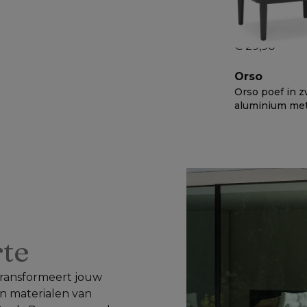
Bristol textiel
€ 29,90
Orso
Orso poef in z
aluminium me
Fern all weath
€ 898
−
50%
sunbrella® lu
kussen
rte
 transformeert jouw 
n materialen van 