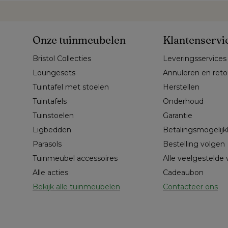
Onze tuinmeubelen
Klantenservi
Bristol Collecties
Leveringsservices
Loungesets
Annuleren en ret
Tuintafel met stoelen
Herstellen
Tuintafels
Onderhoud
Tuinstoelen
Garantie
Ligbedden
Betalingsmogelij
Parasols
Bestelling volgen
Tuinmeubel accessoires
Alle veelgestelde
Alle acties
Cadeaubon
Bekijk alle tuinmeubelen
Contacteer ons