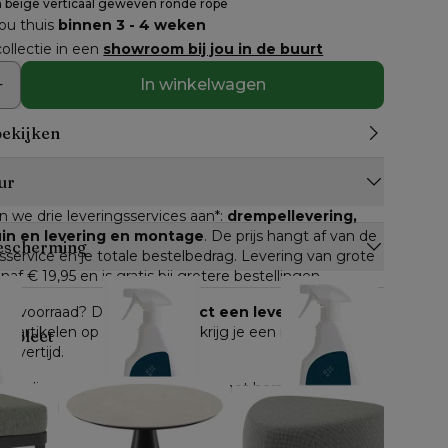
 beige verticaal geweven ronde rope
jou thuis
binnen 3 - 4 weken
ollectie in een
showroom bij jou in de buurt
In winkelwagen
bekijken
ur
n we drie leveringsservices aan*: 
drempellevering, 
tuin en levering en montage
. De prijs hangt af van de 
escherming
service en je totale bestelbedrag. Levering van grote 
anaf € 19,95 en is gratis bij grotere bestellingen.
n op voorraad? Dan kan je 
direct een leverdatum
lle artikelen op voorraad, dan krijg je een inschatting 
ompleet
levertijd.
e online gekocht worden, geldt het herroepingsrecht. 
 gemeld, heb je 
14 dagen de tijd om je bestelling 