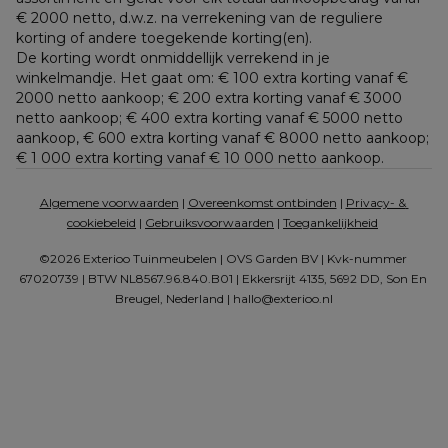
€ 2000 netto, d.w.z. na verrekening van de reguliere 
korting of andere toegekende korting(en). 
De korting wordt onmiddellijk verrekend in je 
winkelmandje. Het gaat om: € 100 extra korting vanaf € 
2000 netto aankoop; € 200 extra korting vanaf € 3000 
netto aankoop; € 400 extra korting vanaf € 5000 netto 
aankoop, € 600 extra korting vanaf € 8000 netto aankoop; 
€ 1 000 extra korting vanaf € 10 000 netto aankoop.
Algemene voorwaarden
 | 
Overeenkomst ontbinden
 | 
Privacy- & 
cookiebeleid
 | 
Gebruiksvoorwaarden
 | 
Toegankelijkheid
©2026 Exterioo Tuinmeubelen | OVS Garden BV | Kvk-nummer 
67020739 | BTW NL8567.96.840.B01 | Ekkersrijt 4135, 5692 DD, Son En 
Breugel, Nederland | 
hallo@exterioo.nl