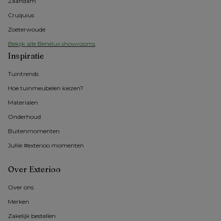
Zaandam
Cruquius
Zoeterwoude
Bekijk alle Benelux showrooms
Inspiratie
Tuintrends
Hoe tuinmeubelen kiezen?
Materialen
Onderhoud
Buitenmomenten 
Jullie #exterioo momenten
Over Exterioo
Over ons
Merken
Zakelijk bestellen