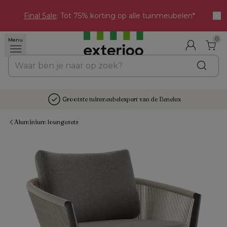
Final Sale
: Tot 75% korting op alle tuinmeubelen*
0
Menu
Grootste tuinmeubelexpert van de Benelux
Aluminium loungesets