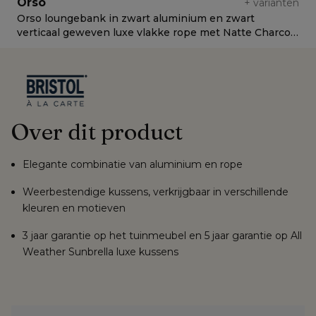
Orso
+
varianten
Orso loungebank in zwart aluminium en zwart
O
verticaal geweven luxe vlakke rope met Natte Charcoal
g
Chine all weather sunbrella® luxe kussen
w
Over dit product
Elegante combinatie van aluminium en rope
Weerbestendige kussens, verkrijgbaar in verschillende
kleuren en motieven
3 jaar garantie op het tuinmeubel en 5 jaar garantie op All
Weather Sunbrella luxe kussens