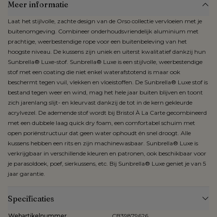
Meer informatie
Laat het stijlvolle, zachte design van de Orso collectie vervloeien met je
buitenomgeving. Combineer onderhoudsvriendelijk aluminium met
prachtige, weerbestendige rope voor een buitenbeleving van het
hoogste niveau. De kussens zijn uniek en uiterst kwalitatief dankzij hun
Sunbrella® Luxe-stof. Sunbrella® Luxe is een stijlvolle, weerbestendige
stof met een coating die niet enkel waterafstotend is maar ook
beschermt tegen vuil, vlekken en vloeistoffen. De Sunbrella® Luxe stof is
bestand tegen weer en wind, mag het hele jaar buiten blijven en toont
zich jarenlang slijt- en kleurvast dankzij de tot in de kern gekleurde
acrylvezel. De ademende stof wordt bij Bristol À La Carte gecombineerd
met een dubbele laag quick dry foam, een comfortabel schuim met
open poriënstructuur dat geen water ophoudt én snel droogt. Alle
kussens hebben een rits en zijn machinewasbaar. Sunbrella® Luxe is
verkrijgbaar in verschillende kleuren en patronen, ook beschikbaar voor
je parasoldoek, poef, sierkussens, etc. Bij Sunbrella® Luxe geniet je van 5
jaar garantie.
Specificaties
Webartikelnummer
CB39879626