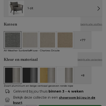
1-zit
Kussen
bekijk alle stoffen
+
77
All Weather Sunbrella® luxe - Chartres Drizzle
All Weather Cosytica - Althea Off White
All Weather Cosytica - Althea Chalk
All Weather Cosytica - Althe
All Weather Sunbrella® luxe - Chartres Drizzle
Kleur en materiaal
bekijk alle varianten
+
8
Zwart aluminium en beige verticaal geweven ronde rope
Zwart aluminium en zwart verticaal geweven rond
Teak en beige verticaal geweven ronde
Wit aluminium en beige vert
Zwart aluminium en beige verticaal geweven ronde rope
Geleverd bij jou thuis
binnen 3 - 4 weken
Bekijk deze collectie in een
showroom bij jou in de
buurt