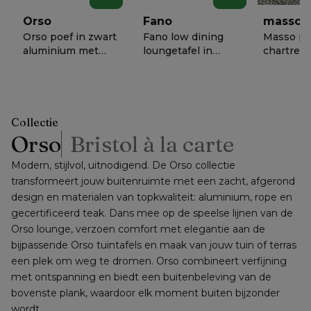
Orso
Fano
masso
Orso poef in zwart
Fano low dining
Masso po
aluminium met
loungetafel in
chartres d
Chartres Drizzle all
zwart aluminium
weather
€ 838
€ 1458
€ 698
−
50%
−
50%
−
5
weather
en volkeramiek
sunbrella
sunbrella® luxe
shilin - Dia. 85 x -
60 x D 60
kussen
Dia. 85 x H 75 cm
cm
Collectie
Orso
Bristol à la carte
Modern, stijlvol, uitnodigend. De Orso collectie 
transformeert jouw buitenruimte met een zacht, afgerond 
design en materialen van topkwaliteit: aluminium, rope en 
gecertificeerd teak. Dans mee op de speelse lijnen van de 
Orso lounge, verzoen comfort met elegantie aan de 
bijpassende Orso tuintafels en maak van jouw tuin of terras 
een plek om weg te dromen. Orso combineert verfijning 
met ontspanning en biedt een buitenbeleving van de 
bovenste plank, waardoor elk moment buiten bijzonder 
wordt.