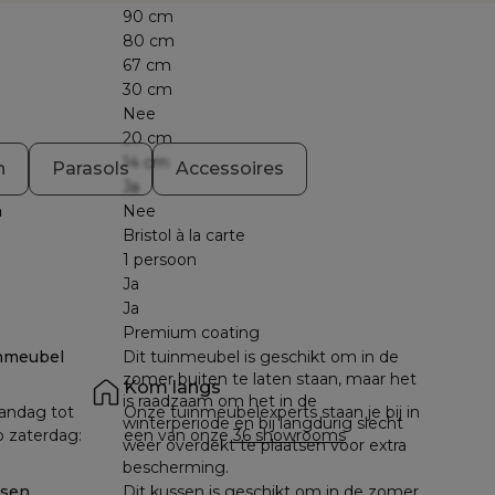
90 cm
80 cm
67 cm
30 cm
Nee
20 cm
14 cm
n
Parasols
Accessoires
Ja
n
Nee
Bristol à la carte
1 persoon
Ja
Ja
Premium coating
nmeubel
Dit tuinmeubel is geschikt om in de
zomer buiten te laten staan, maar het
Kom langs
is raadzaam om het in de
andag tot 
Onze tuinmeubelexperts staan je bij in 
winterperiode en bij langdurig slecht
p zaterdag: 
een van onze 
36 showrooms
weer overdekt te plaatsen voor extra
bescherming.
ssen
Dit kussen is geschikt om in de zomer