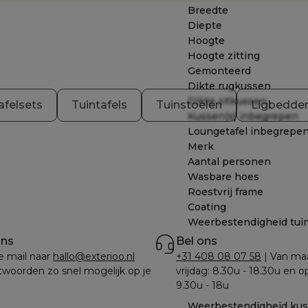
Breedte
Diepte
Hoogte
Hoogte zitting
Gemonteerd
Dikte rugkussen
Dikte zitkussen
afelsets
Tuintafels
Tuinstoelen
Ligbedde
Kussen(s) inbegrepen
Loungetafel inbegrepe
Merk
Aantal personen
Wasbare hoes
Roestvrij frame
Coating
Weerbestendigheid tui
ons
Bel ons
e mail naar 
hallo@exterioo.nl
+31 408 08 07 58
 | Van ma
woorden zo snel mogelijk op je 
vrijdag: 8.30u - 18.30u en o
9.30u - 18u
Weerbestendigheid ku