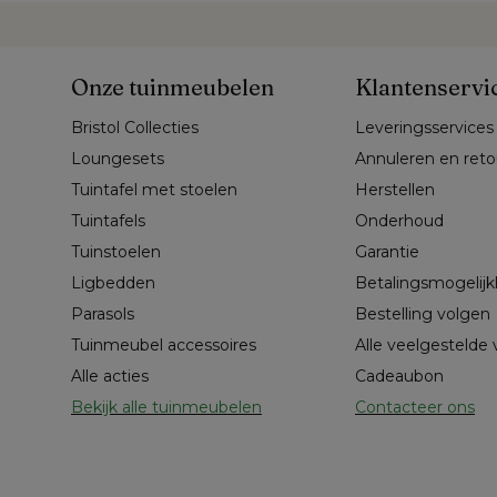
Onze tuinmeubelen
Klantenservi
Bristol Collecties
Leveringsservices
Loungesets
Annuleren en ret
Tuintafel met stoelen
Herstellen
Tuintafels
Onderhoud
Tuinstoelen
Garantie
Ligbedden
Betalingsmogelij
Parasols
Bestelling volgen
Tuinmeubel accessoires
Alle veelgestelde
Alle acties
Cadeaubon
Bekijk alle tuinmeubelen
Contacteer ons