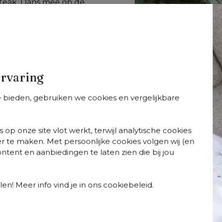
 teak. Dans mee op de 
ort met elegantie 
ouw tuin of terras 
rfijning met 
e bovenste plank, 
ervaring
te bieden, gebruiken we cookies en vergelijkbare
 op onze site vlot werkt, terwijl analytische cookies
r te maken. Met persoonlijke cookies volgen wij (en
tent en aanbiedingen te laten zien die bij jou
so
Orso
Orso
+
varianten
+
varianten
+
varian
so tuintafel
Orso stapelbare
Orso loungeset 
chthoekig
tuinstoel in zwart
zwart aluminium
en! Meer info vind je in ons cookiebeleid.
gerond in zwart
aluminium en
en zwart vertica
uminium - L 140 x
beige verticaal
geweven luxe
80 x H 75 cm
geweven luxe
vlakke rope met
vlakke brede rope
Chartres Pewter 