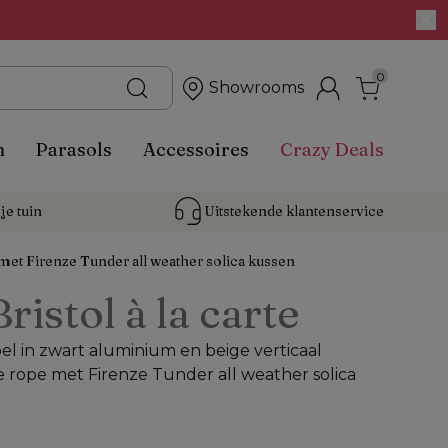
0
Showrooms
n
Parasols
Accessoires
Crazy Deals
je tuin
Uitstekende 
klantenservice
met Firenze Tunder all weather solica kussen
Bristol à la carte
el in zwart aluminium en beige verticaal
rope met Firenze Tunder all weather solica