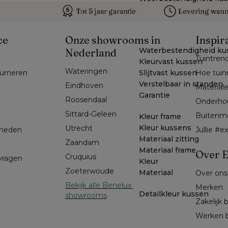
Tot 5 jaar garantie
Levering wanne
ce
Onze showrooms in
Inspir
Waterbestendigheid ku
Nederland
Tuintren
Kleurvast kussen
Wateringen
Slijtvast kussen
ourneren
Hoe tuin
Verstelbaar in standen
Eindhoven
Material
Garantie
Roosendaal
Onderho
Sittard-Geleen
Buitenm
Kleur frame
Kleur kussens
Utrecht
kheden
Jullie #
Materiaal zitting
Zaandam
Materiaal frame
Over E
Cruquius
 vragen
Kleur
Zoeterwoude
Materiaal
Over ons
Bekijk alle Benelux 
Merken
Detailkleur kussen
showrooms
Zakelijk 
Werken b