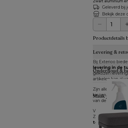
Zwart aluminium en
Geleverd bij 
Bekijk deze c
Productdetails 
Levering & reto
Bij Exterioo biede
levering in de 
Onderhoud & b
gekozen leverings
artikelen kan al v
Zijn alle artikele
kiezen. Zijn niet a
Maak je look c
van de verwachte 
Voor producten di
Zodra je dit hebt
terug te sturen
.