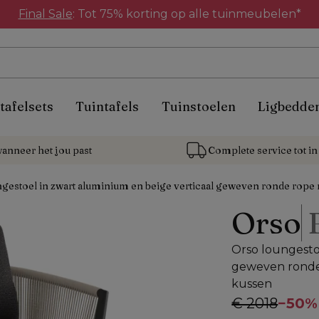
Final Sale
: Tot 75% korting op alle tuinmeubelen*
tafelsets
Tuintafels
Tuinstoelen
Ligbedde
anneer het jou past
Complete service tot in 
gestoel in zwart aluminium en beige verticaal geweven ronde rope 
Orso
Orso loungesto
geweven ronde 
kussen
€ 2018
−
50%