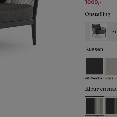
1009,-
Opstelling
1-z
Kussen
All Weather So
All W
All Weather Solica 
Kleur en mat
Zwart alumini
Zwart