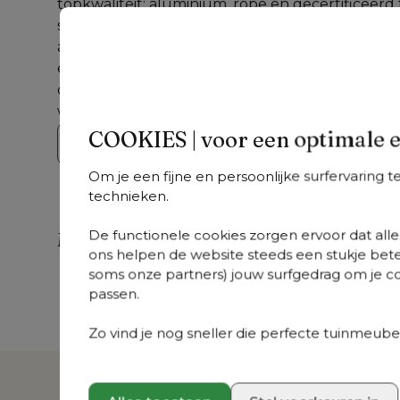
topkwaliteit: aluminium, rope en gecertificeerd
speelse lijnen van de Orso lounge, verzoen comf
aan de bijpassende Orso tuintafels en maak van j
een plek om weg te dromen. Orso combineert ve
ontspanning en biedt een buitenbeleving van d
waardoor elk moment buiten bijzonder wordt.
COOKIES | voor een optimale 
Bekijk de collectie
Om je een fijne en persoonlijke surfervaring 
technieken.
De functionele cookies zorgen ervoor dat alles
Meer uit deze collectie
ons helpen de website steeds een stukje bete
soms onze partners) jouw surfgedrag om je con
Orso
Orso
Or
+
varianten
+
varianten
passen.
Orso loungebank
Orso loungeset in
Or
in zwart aluminium
zwart aluminium
re
Zo vind je nog sneller die perfecte tuinmeubel
en zwart verticaal
en zwart verticaal
af
geweven luxe
geweven luxe
al
vlakke rope met
vlakke rope met
B 
Natte Charcoal
Marbella Tunder all