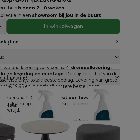
 beige verticaal geweven ronde rope
jou thuis
binnen 7 - 8 weken
ollectie in een
showroom bij jou in de buurt
In winkelwagen
bekijken
ur
n we drie leveringsservices aan*: 
drempellevering, 
tuin en levering en montage
. De prijs hangt af van de 
escherming
service en je totale bestelbedrag. Levering van grote 
anaf € 19,95 en is gratis bij grotere bestellingen.
n op voorraad? Dan kan je 
direct een leverdatum
lle artikelen op voorraad, dan krijg je een inschatting 
ompleet
levertijd.
e online gekocht worden, geldt het herroepingsrecht. 
 gemeld, heb je 
14 dagen de tijd om je bestelling 