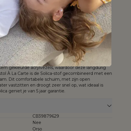
weather
weather cosytica
met st
sunbrella® luxe
kussen
All We
e design van de Orso collectie vervloeien met je
kussen
Cosyti
er onderhoudsvriendelijk aluminium met prachtige,
Beige
r een buitenbeleving van het hoogste niveau. De
usief en hoogwaardig, mede dankzij de duurzame
e, weerbestendige stof is voorzien van een speciale
t alleen waterafstotend is, maar ook effectief
 vlekken en vocht. Solica is ontworpen om bestand te
e weersomstandigheden en kan daardoor het hele jaar
. De stof behoudt zijn kleur en slijtvastheid door het
 kern gekleurde acrylvezels, waardoor deze langdurig
ristol À La Carte is de Solica-stof gecombineerd met een
oam. Dit comfortabele schuim, met zijn open
ater vastzitten en droogt zeer snel op, wat ideaal is
lica geniet je van 5 jaar garantie.
CB39879629
Nee
Orso