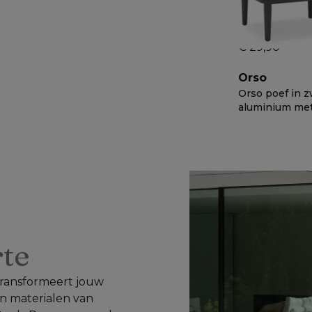
Bristol textiel
€ 29,90
Orso
Orso poef in z
aluminium me
Firenze Tunder
€ 918
−
50%
weather solic
kussen
rte
 transformeert jouw 
n materialen van 