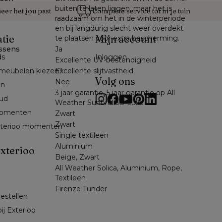
buiten te laten liggen, maar het is
er het jou past
Complete service tot in je tuin
raadzaam om het in de winterperiode
en bij langdurig slecht weer overdekt
atie
Mijn account
te plaatsen voor extra bescherming.
ssens
Ja
ds
Inloggen
Excellente UV-bestendigheid
Excellente slijtvastheid
meubelen kiezen?
Volg ons
Nee
en
3 jaar garantie, 5 jaar garantie op All
ud
Weather Sunbrella® Luxe
omenten 
Zwart
Zwart
exterioo momenten
Single textileen
Aluminium
xterioo
Beige, Zwart
All Weather Solica, Aluminium, Rope,
Textileen
Firenze Tunder
bestellen
ij Exterioo