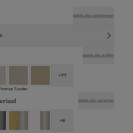
bekijk alle opstellingen
it
bekijk alle stoffen
+
77
lica - Firenze Tunder
eather Cosytica - Althea Off White
All Weather Cosytica - Althea Chalk
All Weather Cosytica - Althea Camel
- Firenze Tunder
eriaal
bekijk alle varianten
+
8
um en beige verticaal geweven ronde rope
 aluminium en zwart verticaal geweven ronde rope
Teak en beige verticaal geweven ronde rope
Wit aluminium en beige verticaal geweven