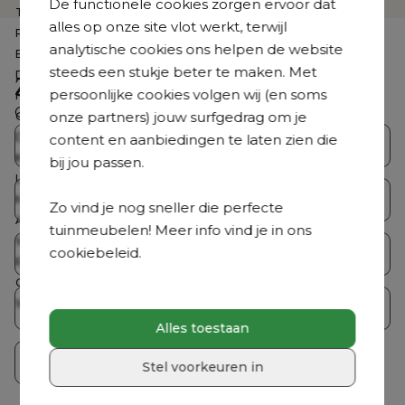
De functionele cookies zorgen ervoor dat
Te zien in de showroom
Nee
alles op onze site vlot werkt, terwijl
Product collectie
Orso
analytische cookies ons helpen de website
Breedte
65 cm
steeds een stukje beter te maken. Met
Diepte
52 cm
Zoek je iets anders?
persoonlijke cookies volgen wij (en soms
Hoogte
30 cm
Ontdek ons volledig aanbod
onze partners) jouw surfgedrag om je
Gemonteerd
Nee
Dikte zitkussen
12 cm
content en aanbiedingen te laten zien die
Bristol Collecties
Loungesets
Kussen(s) inbegrepen
Ja
bij jou passen.
Loungetafel inbegrepen
Nee
Tuintafelsets
Tuintafels
Merk
Bristol à la carte
Zo vind je nog sneller die perfecte
Aantal personen
1 persoon
tuinmeubelen! Meer info vind je in ons
Wasbare hoes
Ja
cookiebeleid.
Tuinstoelen
Ligbedden
Roestvrij frame
Ja
Coating
Premium coating
Weerbestendigheid tuinmeubel
Dit tuinmeubel is geschikt om in
Parasols
Accessoires
de zomer buiten te laten staan,
Alles toestaan
maar het is raadzaam om het in
de winterperiode en bij langdurig
Crazy Deals
Stel voorkeuren in
slecht weer overdekt te plaatsen
voor extra bescherming.