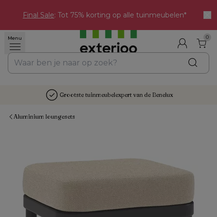
Final Sale
: Tot 75% korting op alle tuinmeubelen*
0
Menu
Grootste tuinmeubelexpert van de Benelux
Aluminium loungesets