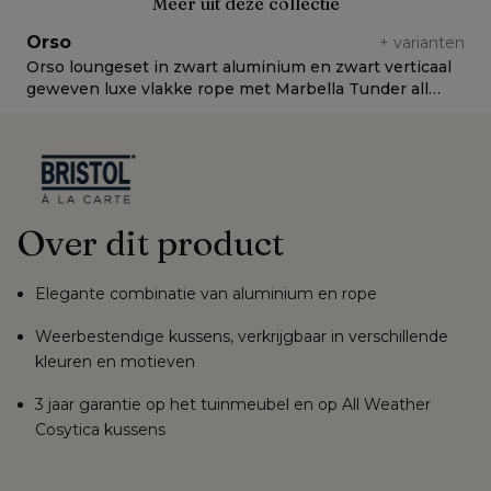
Meer uit deze collectie
Orso
+
varianten
Orso loungeset in zwart aluminium en zwart verticaal
O
geweven luxe vlakke rope met Marbella Tunder all
v
weather cosytica kussen
C
Over dit product
Elegante combinatie van aluminium en rope
Weerbestendige kussens, verkrijgbaar in verschillende
kleuren en motieven
3 jaar garantie op het tuinmeubel en op All Weather
Cosytica kussens