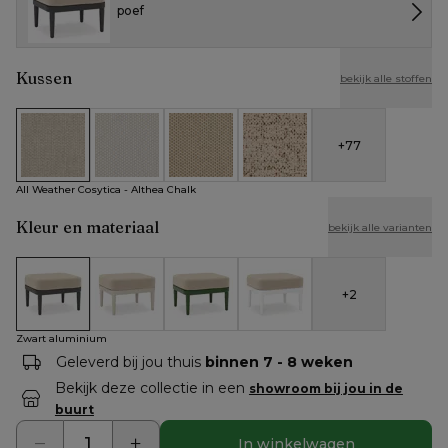
poef
Kussen
bekijk alle stoffen
+
77
All Weather Cosytica - Althea Chalk
All Weather Cosytica - Althea Off White
All Weather Cosytica - Althea Camel
All Weather Cosytica - Bora J
All Weather Cosytica - Althea Chalk
Kleur en materiaal
bekijk alle varianten
+
2
Zwart aluminium
Beige aluminium
Groen aluminium
Wit aluminium
Zwart aluminium
Geleverd bij jou thuis
binnen 7 - 8 weken
Bekijk deze collectie in een
showroom bij jou in de
buurt
In winkelwagen