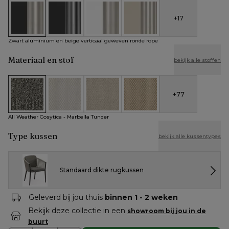
+
17
Zwart aluminium en beige verticaal geweven ronde rope
Zwart aluminium en zwart verticaal geweven rond
Wit aluminium en beige verticaal gewe
Beige aluminium en beige ve
Zwart aluminium en beige verticaal geweven ronde rope
Materiaal en stof
bekijk alle stoffen
+
77
All Weather Cosytica - Marbella Tunder
All Weather Cosytica - Althea Off White
All Weather Cosytica - Althea Chalk
All Weather Cosytica - Althe
All Weather Cosytica - Marbella Tunder
Type kussen
bekijk alle kussentypes
Standaard dikte rugkussen
Geleverd bij jou thuis
binnen 1 - 2 weken
Bekijk deze collectie in een
showroom bij jou in de
buurt