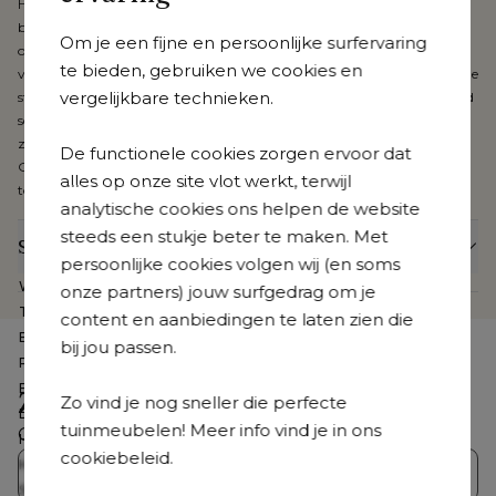
Het kussen is gemaakt van All Weather Cosytica waardoor je je
buitenbeleving een indoor toets geeft. De stof heeft een speciaal
Om je een fijne en persoonlijke surfervaring
ontwikkelde coating en is daardoor waterresistent, vuilafstotend en
te bieden, gebruiken we cookies en
vlekbestendig. Dankzij de diepe kleuring van de polypropyleen vezel is de
vergelijkbare technieken.
stof slijt- en kleurvast. Gecombineerd met een dubbele laag sneldrogend
schuim met open poriënstructuur creëer je het comfortabelste
zitcomfort ooit.
De functionele cookies zorgen ervoor dat
Geniet van buitengewone keuze en design, met uitzonderlijke
alles op onze site vlot werkt, terwijl
topkwaliteit.
analytische cookies ons helpen de website
steeds een stukje beter te maken. Met
Specificaties
persoonlijke cookies volgen wij (en soms
Webartikelnummer
CB39883985
onze partners) jouw surfgedrag om je
Te zien in de showroom
Ja
content en aanbiedingen te laten zien die
Beschermhoes inbegrepen
Nee
bij jou passen.
Product collectie
Orso
Breedte
60 cm
Zoek je iets anders?
Zo vind je nog sneller die perfecte
Diepte
59 cm
tuinmeubelen! Meer info vind je in ons
Ontdek ons volledig aanbod
Hoogte
75.5 cm
cookiebeleid.
Hoogte zitting
44 cm
Bristol Collecties
Loungesets
Stapelbaar
Nee