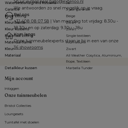
Stuur je mail naar 
hallo@exterioo.nl
Waterbestendigheid kussens
Ja
We antwoorden zo snel mogelijk op je vraag.
Garantie
3 jaar garantie
Bel ons
Kleur zitting
Beige
+31 408 08 07 58
 | Van maandag tot vrijdag: 8.30u - 
Kleur frame
Zwart
18.30u en op zaterdag: 9.30u - 18u
Kleur kussens
Zwart
Kom langs
Materiaal zitting
Single textileen
Onze tuinmeubelexperts staan je bij in een van onze 
Materiaal frame
Aluminium
36 showrooms
Kleur
Zwart
Materiaal
All Weather Cosytica, Aluminium,
Rope, Textileen
Detailkleur kussen
Marbella Tunder
Mijn account
Inloggen
Onze tuinmeubelen
Bristol Collecties
Loungesets
Tuintafel met stoelen