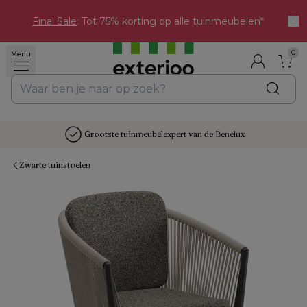
Final Sale
: Tot 75% korting op alle tuinmeubelen*
0
Menu
Grootste tuinmeubelexpert van de Benelux
Zwarte tuinstoelen