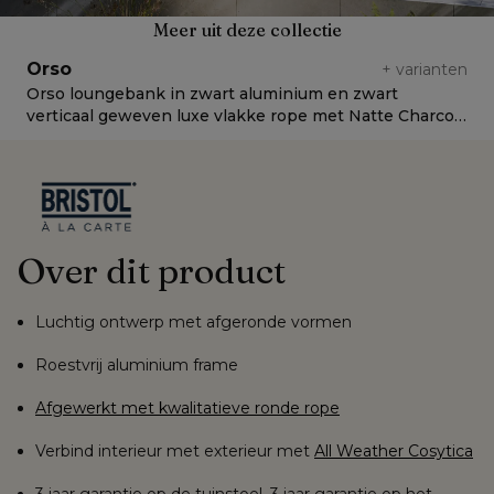
Meer uit deze collectie
Orso
+
varianten
Orso loungebank in zwart aluminium en zwart
O
verticaal geweven luxe vlakke rope met Natte Charcoal
g
Chine all weather sunbrella® luxe kussen
w
Over dit product
Luchtig ontwerp met afgeronde vormen
Roestvrij aluminium frame
Afgewerkt met kwalitatieve ronde rope
Verbind interieur met exterieur met
All Weather Cosytica