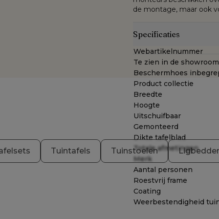
de montage, maar ook voo
Specificaties
Webartikelnummer
Te zien in de showroom
Beschermhoes inbegre
Product collectie
Breedte
Hoogte
Uitschuifbaar
Gemonteerd
Dikte tafelblad
Totale afmetingen
afelsets
Tuintafels
Tuinstoelen
Ligbedde
Merk
Aantal personen
Roestvrij frame
Coating
Weerbestendigheid tui