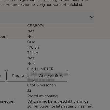
r het professioneel verlijmen van het tafelblad.
CB88074
Nee
pen
Nee
Orso
100 cm
74 cm
Nee
Nee
6 MILLIMETER
L 240 x B 100 x H 74 cm
n
Parasols
Accessoires
Bristol à la carte
6 tot 8 personen
Ja
Premium coating
nmeubel
Dit tuinmeubel is geschikt om in de
zomer buiten te laten staan, maar het