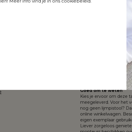
en! Meer info vind je in ons cookiebeleid.
All Weather
All Weather
Sunbrella® Luxe
De Orso tuintafel, is een
Sunbrella® Luxe
Lopi Marble
en het afgerond rechthoek
Slow Farafra
zweeft, geeft de tafel e
Het frame van de tafel is
licht materiaal dat makke
de poten
waardoor het geen vuil a
zorgt voor de UV- en we
t
Een volkeramisch tafelbl
temperatuur gebakken wor
stootje. Een volkeramisch 
eenvoudig schoon te ma
Calacatta is een tafelbla
een karakteristieke marm
Geniet van buitengewone 
Goed om te weten
e
Kies je ervoor om deze t
meegeleverd. Voor het ve
nog geen lijmpistool? Da
online winkelwagen. Beschi
eigen exemplaar gebruik
Liever zorgeloos geniet
monteurs beschikken over