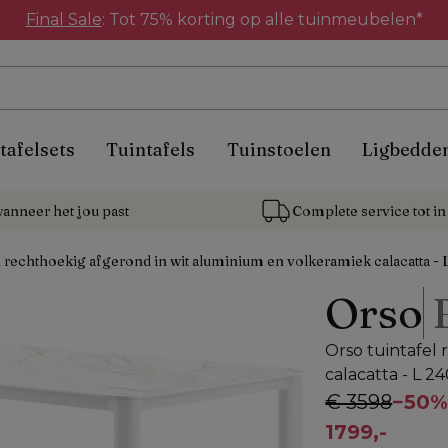
Final Sale
: Tot 75% korting op alle tuinmeubelen*
tafelsets
Tuintafels
Tuinstoelen
Ligbedde
anneer het jou past
Complete service tot in 
l rechthoekig afgerond in wit aluminium en volkeramiek calacatta - 
Orso
Orso tuintafel
calacatta - L 2
€ 3598
−
50
1799,-