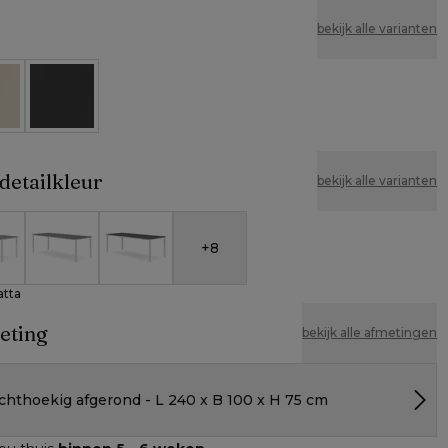
bekijk alle varianten
e
Zwart
detailkleur
bekijk alle varianten
+
8
Calacatta
ramiek - Aspen Grey
Volkeramiek - Basalt Black
Volkeramiek - Black Obsession
atta
eting
bekijk alle afmetingen
chthoekig afgerond - L 240 x B 100 x H 75 cm