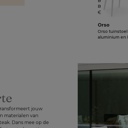
Beschermhoes
Bristol À La C
x 100 cm
€ 149
Orso
Orso tuinstoel
aluminium en 
verticaal gew
€ 699
−
50%
ronde rope m
50
kussen in lopi
marble all we
sunbrella® lu
rte
 transformeert jouw 
n materialen van 
 teak. Dans mee op de 