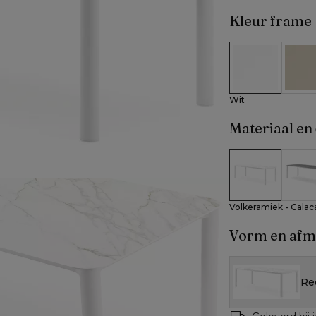
Kleur frame
Wit
Beig
Wit
Materiaal en 
Volkeramiek - 
Volke
Volkeramiek - Calac
Vorm en afm
Re