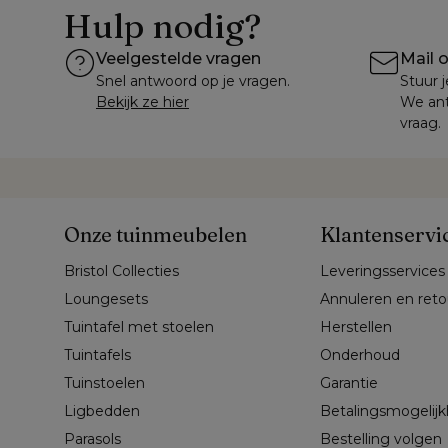
Hulp nodig?
Veelgestelde vragen
Mail 
Snel antwoord op je vragen.
Stuur j
Bekijk ze hier
We ant
vraag.
Onze tuinmeubelen
Klantenservi
Bristol Collecties
Leveringsservices
Loungesets
Annuleren en ret
Tuintafel met stoelen
Herstellen
Tuintafels
Onderhoud
Tuinstoelen
Garantie
Ligbedden
Betalingsmogelij
Parasols
Bestelling volgen