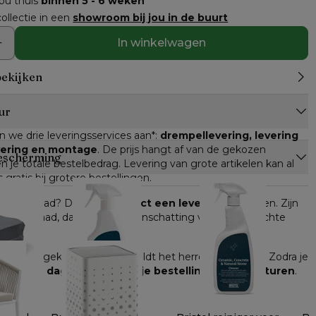
jou thuis
binnen 5 - 6 weken
ollectie in een
showroom bij jou in de buurt
In winkelwagen
bekijken
ur
n we drie leveringsservices aan*: 
drempellevering, levering 
evering en montage
. De prijs hangt af van de gekozen 
escherming
n je totale bestelbedrag. Levering van grote artikelen kan al 
s gratis bij grotere bestellingen.
n op voorraad? Dan kan je 
direct een leverdatum
 kiezen. Zijn 
n op voorraad, dan krijg je een inschatting van de verwachte 
ompleet
e online gekocht worden, geldt het herroepingsrecht. Zodra je 
heb je 
14 dagen de tijd om je bestelling terug te sturen
.