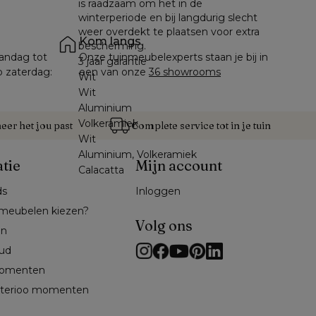
is raadzaam om het in de
winterperiode en bij langdurig slecht
weer overdekt te plaatsen voor extra
Kom langs
bescherming.
andag tot 
Onze tuinmeubelexperts staan je bij in 
3 jaar garantie
p zaterdag: 
een van onze 
36 showrooms
Wit
Wit
Aluminium
Volkeramiek
er het jou past
Complete service tot in je tuin
Wit
Aluminium, Volkeramiek
atie
Mijn account
Calacatta
ds
Inloggen
meubelen kiezen?
Volg ons
en
ud
omenten 
exterioo momenten