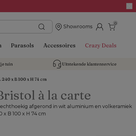
0
Showrooms
n
Parasols
Accessoires
Crazy Deals
je tuin
Uitstekende 
klantenservice
L 240 x B 100 x H 74 cm
Bristol à la carte
 rechthoekig afgerond in wit aluminium en volkeramiek
40 x B 100 x H 74 cm
%