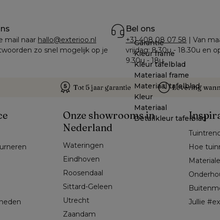
ons
Bel ons
e mail naar 
hallo@exterioo.nl
+31 408 08 07 58
 | Van ma
Garantie
woorden zo snel mogelijk op je 
vrijdag: 8.30u - 18.30u en o
Kleur frame
9.30u - 18u
Kleur tafelblad
Materiaal frame
Materiaal tafelblad
Tot 5 jaar garantie
Levering wanne
Kleur
Materiaal
ce
Onze showrooms in
Inspir
Detailkleur tafelblad
Nederland
Tuintren
Wateringen
ourneren
Hoe tuin
Eindhoven
Material
Roosendaal
Onderho
Sittard-Geleen
Buitenm
Utrecht
kheden
Jullie #
Zaandam