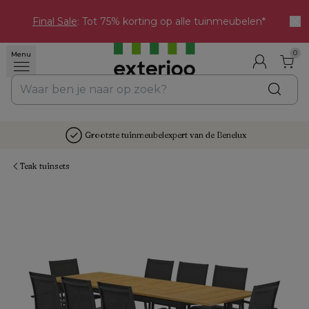
Final Sale
: Tot 75% korting op alle tuinmeubelen*
0
Menu
Grootste tuinmeubelexpert van de Benelux
Teak tuinsets