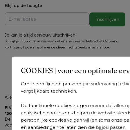
Blijf op de hoogte
Inschrijven
Je kan je altijd opnieuw uitschrijven.
Schrijf je in voor onze nieuwsbrief en mis geen enkele actie! Ontvang
kortingen, tips en inspirerende ideeën rechtstreeks in je mailbox.
COOKIES | voor een optimale er
Om je een fijne en persoonlijke surfervaring te 
vergelijkbare technieken.
Alle genoemde prijzen zijn incl. btw
De functionele cookies zorgen ervoor dat alles op 
FINAL SALE
analytische cookies ons helpen de website steed
*50% korting op alle tuinmeubelen
De actie is geldig op alle tuinmeubelen en zolang de 
persoonlijke cookies volgen wij (en soms onze pa
voorraad strekt. Acties zijn onderling niet cumuleerbaar en 
en aanbiedingen te laten zien die bij jou passen.