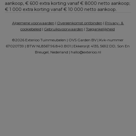
aankoop, € 600 extra korting vanaf € 8000 netto aankoop; 
€ 1 000 extra korting vanaf € 10 000 netto aankoop.
Algemene voorwaarden
 | 
Overeenkomst ontbinden
 | 
Privacy- & 
cookiebeleid
 | 
Gebruiksvoorwaarden
 | 
Toegankelijkheid
©2026 Exterioo Tuinmeubelen | OVS Garden BV | Kvk-nummer 
67020739 | BTW NL8567.96.840.B01 | Ekkersrijt 4135, 5692 DD, Son En 
Breugel, Nederland | 
hallo@exterioo.nl