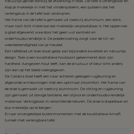
natuurlijk gevoel dankzij de afwerking in teak. De tafel is verlengbaar en
klap je makkelijk in met het vlindersysteem, een systeem dat het
verlengstuk in de tafel laat verdwijnen.
Het frame van de tafel is gemaakt uit roestvrij aluminium, een sterk,
maar toch licht materiaal dat makkelijk verplaatsbaar is. Het oppervlak
is glad afgewerkt waardoor het geen vuil aantrekt en
onderhoudsvriendelijk is. De poedercoating zorgt voor de UV- en
weerbestendigheid van je meubel.
Een tafelblad uit teak staat gelijk aan bijzondere kwaliteit en natuurlijk
design. Teak is een kwalitatieve houtsoort gekenmerkt door zijn
hardheid. Aangezien hout leeft, kan de structuur of kleur licht anders
zijn dan op het beeld weergegeven.
De Calobra stoel heeft een naar achteren gebogen rugleuning en
afgeronde armleuningen met een optimaal zitcomfort. Het frame van
de stoel is gemaakt uit roestvrij aluminium. De zitting en rugleuning
zijn gemaakt uit stevige textilene, een stijlvol en onderhoudsvriendelijk
materiaal. Verkrijgbaar in verschillende kleuren. De stoel is stapelbaar en
dus makkelijk op te bergen.
Ervaar onvergetelijke buitenmomenten met de kwalitatieve Amalfi
tuinset met verlengbare tafel.