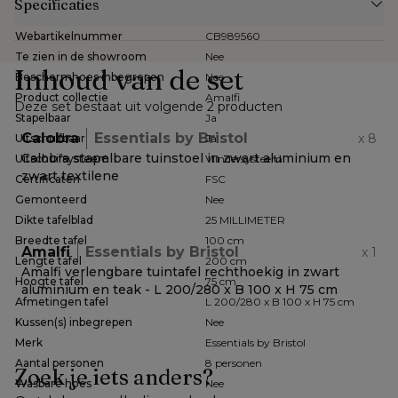
Specificaties
Webartikelnummer
CB989560
Te zien in de showroom
Nee
Inhoud van de set
Beschermhoes inbegrepen
Nee
Product collectie
Amalfi
Deze set bestaat uit volgende 2 producten
Stapelbaar
Ja
Calobra
Essentials by Bristol
x
8
Uitschuifbaar
Ja
Calobra stapelbare tuinstoel in zwart aluminium en
Uitschuifsysteem
Vlindersysteem
zwart textilene
Certificaten
FSC
Gemonteerd
Nee
Dikte tafelblad
25 MILLIMETER
Breedte tafel
100 cm
Amalfi
Essentials by Bristol
x
1
Lengte tafel
200 cm
Amalfi verlengbare tuintafel rechthoekig in zwart
Hoogte tafel
75 cm
aluminium en teak - L 200/280 x B 100 x H 75 cm
Afmetingen tafel
L 200/280 x B 100 x H 75 cm
Kussen(s) inbegrepen
Nee
Merk
Essentials by Bristol
Aantal personen
8 personen
Zoek je iets anders?
Wasbare hoes
Nee