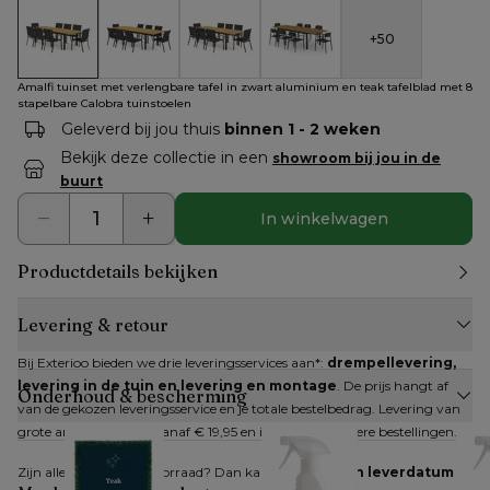
+
50
Amalfi tuinset met verlengbare tafel in zwart aluminium en t
Amalfi tuinset met verlengbare tafel in zwart alu
Amalfi tuinset met verlengbare tafel in
Amalfi tuinset met verlengbar
Amalfi tuinset met verlengbare tafel in zwart aluminium en teak tafelblad met 8
stapelbare Calobra tuinstoelen
Geleverd bij jou thuis
binnen 1 - 2 weken
Bekijk deze collectie in een
showroom bij jou in de
buurt
In winkelwagen
Productdetails bekijken
Levering & retour
Bij Exterioo bieden we drie leveringsservices aan*: 
drempellevering, 
levering in de tuin en levering en montage
. De prijs hangt af 
Onderhoud & bescherming
van de gekozen leveringsservice en je totale bestelbedrag. Levering van 
grote artikelen kan al vanaf € 19,95 en is gratis bij grotere bestellingen.
Zijn alle artikelen op voorraad? Dan kan je 
direct een leverdatum