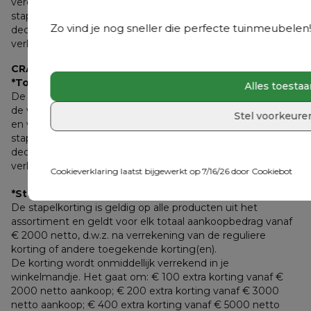
verenigbaar met andere acties behalve met de 
stapelkorting. De actie is niet geldig op accessoires, 
Zo vind je nog sneller die perfecte tuinmeubelen! 
decoratie, beschermhoezen, onderhoudsproducten, 
verlichting en sierkussens.
CRAZY DEALS
*Tot 75% korting op een selectie tuinmeubelen
Alles toesta
De actie is geldig op een selectie tuinmeubelen en zolang 
de voorraad strekt. Acties zijn onderling niet cumuleerbaar 
Stel voorkeure
en verenigbaar met andere acties behalve met de 
stapelkorting. De actie is niet geldig op accessoires, 
decoratie, beschermhoezen, onderhoudsproducten, 
verlichting en sierkussens.
Cookieverklaring laatst bijgewerkt op 7/16/26 door
Cookiebot
*Stapelkorting: tot €1000 extra stapelkorting
De stapelkorting is geldig op alle producten uit het 
assortiment en geldt voor elk totaal aankoopbedrag vanaf 
€ 2000 netto, d.w.z. na verrekening van de reguliere 
korting of andere toegekende korting(en). 
De korting wordt onmiddellijk verrekend in je 
winkelmandje. Het gaat om: € 100 extra korting vanaf € 
2000 netto aankoop; € 200 extra korting vanaf € 3000 
netto aankoop; € 400 extra korting vanaf € 5000 netto 