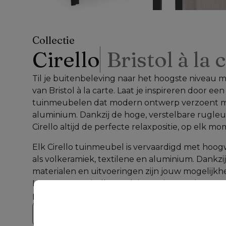
Collectie
Cirello
Bristol à la 
Til je buitenbeleving naar het hoogste niveau met
van Bristol à la carte. Laat je inspireren door een
tuinmeubelen dat modern ontwerp verzoent 
aluminium. Dankzij de hoge, verstelbare rugleu
Cirello altijd de perfecte relaxpositie, op elk m
Elk Cirello tuinmeubel is vervaardigd met hoog
als volkeramiek, textilene en aluminium. Dankzij
materialen en uitvoeringen zijn jouw mogelijkhe
Kortom, met Cirello maak je van jouw tuin met t
plek.
Bekijk de collectie