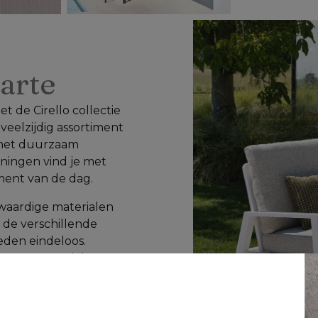
carte
 de Cirello collectie 
 veelzijdig assortiment 
met duurzaam 
ningen vind je met 
oment van de dag.
waardige materialen 
 de verschillende 
den eindeloos. 
erras een unieke 