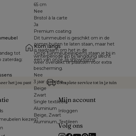
65 cm
Nee
Bristol à la carte
Ja
Premium coating
nmeubel
Dit tuinmeubel is geschikt om in de
zomer buiten te laten staan, maar het
Kom langs
is raadzaam om het in de
andag tot 
Onze tuinmeubelexperts staan je bij in 
winterperiode en bij langdurig slecht
p zaterdag: 
een van onze 
36 showrooms
weer overdekt te plaatsen voor extra
bescherming.
ssens
Nee
3 jaar garantie
er het jou past
Complete service tot in je tuin
Beige
Zwart
atie
Mijn account
Single textileen
Aluminium
ds
Inloggen
Beige, Zwart
meubelen kiezen?
Aluminium, Textileen
Volg ons
en