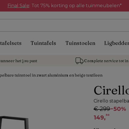
Final Sale
: Tot 75% korting op alle tuinmeubelen*
tafelsets
Tuintafels
Tuinstoelen
Ligbedde
anneer het jou past
Complete service tot in 
apelbare tuinstoel in zwart aluminium en beige textileen
Cirell
Cirello stapelb
€ 299
−
50%
50
149,