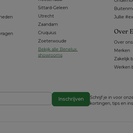
Onderho
Sittard-Geleen
Buitenm
Utrecht
kheden
Jullie #
Zaandam
Over E
Cruquius
 vragen
Zoeterwoude
Over ons
Bekijk alle Benelux 
Merken
showrooms
Zakelijk 
Werken b
Schrijf je in voor o
Inschrijven
kortingen, tips en in