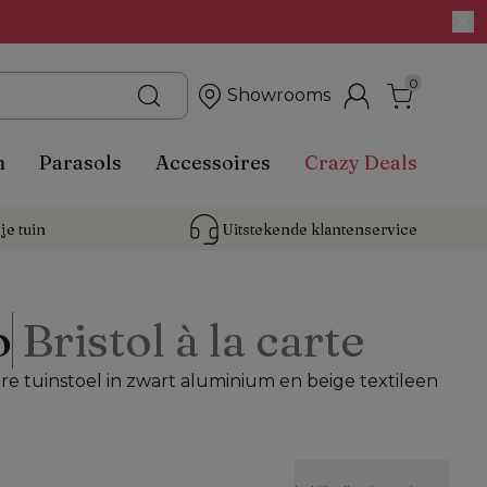
0
Showrooms
n
Parasols
Accessoires
Crazy Deals
je tuin
Uitstekende 
klantenservice
o
Bristol à la carte
are tuinstoel in zwart aluminium en beige textileen