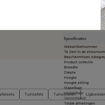
textileen is een weerbes
open structuur is het ee
een geweldig zitcomfort
duurzaam materiaal. Single
en de rug.
Geniet van buitengewone 
Specificaties
Webartikelnummer
Te zien in de showroom
Beschermhoes inbegre
Product collectie
Breedte
Diepte
Hoogte
Hoogte zitting
Stapelbaar
Verstelbaar
afelsets
Tuintafels
Tuinstoelen
Ligbedde
Gemonteerd
Totale afmetingen