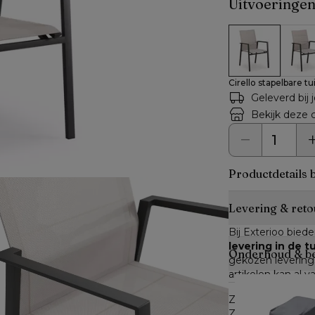
Uitvoeringe
Cirello stapel
Cirel
Cirello stapelbare t
Geleverd bij 
Bekijk deze c
Productdetails 
Levering & reto
Bij Exterioo biede
levering in de 
Onderhoud & b
gekozen leverings
artikelen kan al v
Zijn alle artikele
Zijn niet alle art