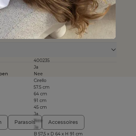
tendig, vormvast en sneldrogend materiaal. Dankzij de
n ademende bekleding en de elasticiteit garandeert
. De samenstelling maakt het tevens een erg
 textileen bestaat uit 1 laag textileen aan het zitvlak
keuze en design, met uitzonderlijke topkwaliteit.
400235
Ja
pen
Nee
Cirello
57.5 cm
64 cm
91 cm
45 cm
Ja
Nee
n
Parasols
Accessoires
Ja
B 57,5 x D 64 x H 91 cm