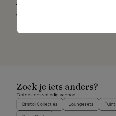
Duurzaam en weersbestendig zitcomfort
3 jaar garantie op de tuinstoel
Zoek je iets anders?
Ontdek ons volledig aanbod
Bristol Collecties
Loungesets
Tuint