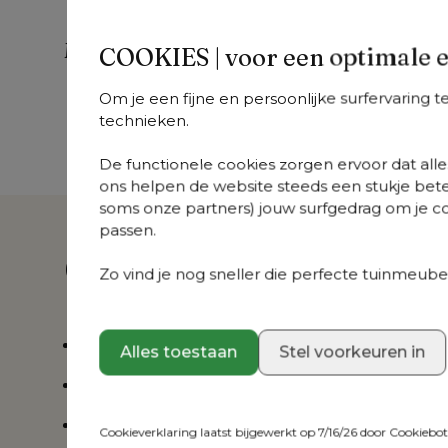
Meer uit deze collectie
COOKIES | voor een optimale 
Om je een fijne en persoonlijke surfervaring 
Cirello
Cirello
Ci
technieken.
+
varianten
+
varianten
+
v
Cirello loungeset in
Cirello loungeset in
Cir
zwart aluminium
zwart aluminium
re
De functionele cookies zorgen ervoor dat alles
met chartres
met chartres sooty
zw
ons helpen de website steeds een stukje bete
pewter all weather
all weather
en
soms onze partners) jouw surfgedrag om je con
sunbrella® luxe
sunbrella® luxe
shi
passen.
kussen
kussens
10
Over dit product
Zo vind je nog sneller die perfecte tuinmeubel
Hoekig design
Alles toestaan
Stel voorkeuren in
Stapelbare tuinstoel
Roestvrij aluminium frame
Cookieverklaring laatst bijgewerkt op 7/16/26 door
Cookiebo