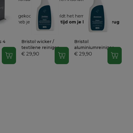
d.
e online gekocht worden, geldt het herroepingsrecht. 
 gemeld, heb je 
14 dagen de tijd om je bestelling terug 
s 4
Bristol wicker /
Bristol
Br
textilene reiniger
aluminiumreiniger
vo
si
€ 29,90
€ 29,90
€ 
In winkelwagen
In winkelwagen
In wink
be