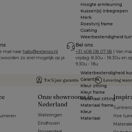
Hoogte armleuning
Kussen(s) inbegrepen
Merk
Roestvrij frame
Coating
Weerbestendigheid tui
ons
Bel ons
e mail naar 
hallo@exterioo.nl
+31 408 08 07 58
 | Van ma
woorden zo snel mogelijk op je 
vrijdag: 8.30u - 18.30u en o
9.30u - 18u
Waterbestendigheid ku
Garantie
Tot 5 jaar garantie
Levering wanne
Kleur zitting
Kleur frame
ce
Onze showrooms in
Inspir
Materiaal zitting
Nederland
Materiaal frame
Tuintren
Kleur
Wateringen
ourneren
Hoe tuin
Materiaal
Eindhoven
Material
Roosendaal