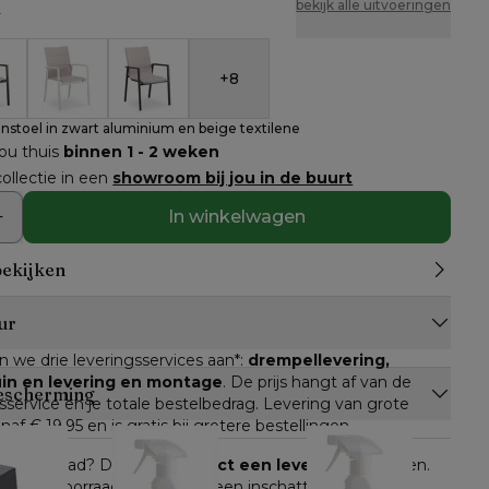
n
bekijk alle uitvoeringen
+
8
bare tuinstoel in zwart aluminium en beige textilene
lo stapelbare tuinstoel in zwart aluminium en beige dub
Cirello stapelbare tuinstoel in wit aluminium en bei
Cirello stapelbare tuinstoel in zwart alumi
uinstoel in zwart aluminium en beige textilene
jou thuis
binnen 1 - 2 weken
ollectie in een
showroom bij jou in de buurt
In winkelwagen
bekijken
ur
n we drie leveringsservices aan*: 
drempellevering, 
tuin en levering en montage
. De prijs hangt af van de 
escherming
service en je totale bestelbedrag. Levering van grote 
anaf € 19,95 en is gratis bij grotere bestellingen.
n op voorraad? Dan kan je 
direct een leverdatum
 kiezen. 
ikelen op voorraad, dan krijg je een inschatting van de 