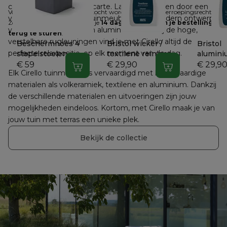
collectie van Bristol à la carte. Laat je inspireren door een 
Voor producten die online gekocht worden, geldt het herroepingsrecht. 
veelzijdig assortiment tuinmeubelen dat modern ontwerp 
Zodra je dit hebt gemeld, heb je 
14 dagen de tijd om je bestelling 
verzoent met duurzaam aluminium. Dankzij de hoge, 
terug te sturen
.
verstelbare rugleuningen vind je met Cirello altijd de 
Beschermhoes 4
Bristol wicker /
Bristol
perfecte relaxpositie, op elk moment van de dag.
stapelstoelen
textilene reiniger
alumini
€ 59
€ 29,90
€ 29,9
In winkelwagen
In winkelwagen
Elk Cirello tuinmeubel is vervaardigd met hoogwaardige 
materialen als volkeramiek, textilene en aluminium. Dankzij 
de verschillende materialen en uitvoeringen zijn jouw 
mogelijkheden eindeloos. Kortom, met Cirello maak je van 
jouw tuin met terras een unieke plek.
Bekijk de collectie