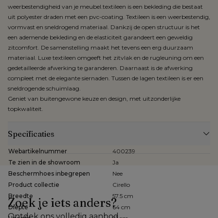
weerbestendigheid van je meubel.textileen is een bekleding die bestaat
uit polyester draden met een pvc-coating. Textileen is een weerbestendig,
vormvast en sneldrogend materiaal. Dankzij de open structuur is het
een ademende bekleding en de elasticiteit garandeert een geweldig
zitcomfort. De samenstelling maakt het tevens een erg duurzaam
materiaal. Luxe textileen omgeeft het zitvlak en de rugleuning om een
gedetailleerde afwerking te garanderen. Daarnaast is de afwerking
compleet met de elegante siernaden. Tussen de lagen textileen is er een
sneldrogende schuimlaag.
Geniet van buitengewone keuze en design, met uitzonderlijke
topkwaliteit.
Specificaties
Webartikelnummer
400239
Te zien in de showroom
Ja
Beschermhoes inbegrepen
Nee
Product collectie
Cirello
Breedte
57.5 cm
Zoek je iets anders?
Diepte
64 cm
Ontdek ons volledig aanbod