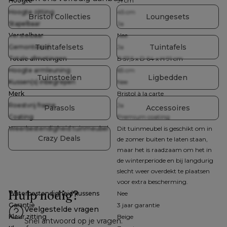
Hoogte
91 cm
Hoogte zitting
45 cm
Bristol Collecties
Loungesets
Stapelbaar
Ja
Verstelbaar
Nee
Tuintafelsets
Tuintafels
Gemonteerd
Ja
Totale afmetingen
B 57,5 x D 64 x H 91 cm
Hoogte armleuning
65 cm
Tuinstoelen
Ligbedden
Kussen(s) inbegrepen
Nee
Merk
Bristol à la carte
Roestvrij frame
Ja
Parasols
Accessoires
Coating
Premium coating
Weerbestendigheid tuinmeubel
Dit tuinmeubel is geschikt om in
Crazy Deals
de zomer buiten te laten staan,
maar het is raadzaam om het in
de winterperiode en bij langdurig
slecht weer overdekt te plaatsen
voor extra bescherming.
Hulp nodig?
Waterbestendigheid kussens
Nee
Garantie
3 jaar garantie
Veelgestelde vragen
Kleur zitting
Beige
Snel antwoord op je vragen.