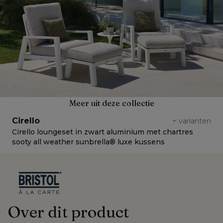
Meer uit deze collectie
Cirello
C
+
varianten
Cirello loungeset in zwart aluminium met chartres
C
sooty all weather sunbrella® luxe kussens
a
Over dit product