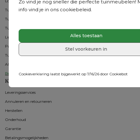
Loungesets
Zo vind je nog sneller die perfecte tuinmeubelen!
info vind je in ons cookiebeleid.
Tuintafel met stoelen
Tuintafels
Tuinstoelen
Alles toestaan
Ligbedden
Parasols
Stel voorkeuren in
Tuinmeubel accessoires
Alle acties
Bekijk alle tuinmeubelen
Cookieverklaring laatst bijgewerkt op 7/16/26 door
Cookiebot
Klantenservice
Leveringsservices
Annuleren en retourneren
Herstellen
Onderhoud
Garantie
Betalingsmogelijkheden