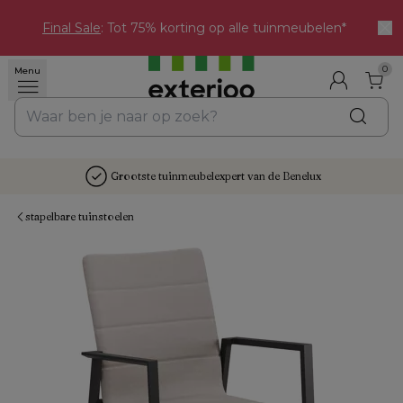
Final Sale
: Tot 75% korting op alle tuinmeubelen*
0
Menu
Grootste tuinmeubelexpert van de Benelux
stapelbare tuinstoelen