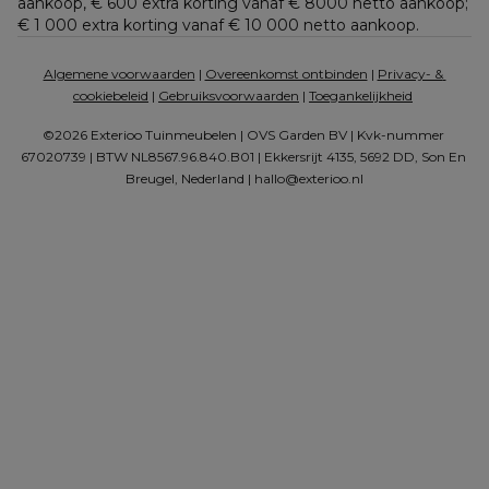
aankoop, € 600 extra korting vanaf € 8000 netto aankoop; 
€ 1 000 extra korting vanaf € 10 000 netto aankoop.
Algemene voorwaarden
 | 
Overeenkomst ontbinden
 | 
Privacy- & 
cookiebeleid
 | 
Gebruiksvoorwaarden
 | 
Toegankelijkheid
©2026 Exterioo Tuinmeubelen | OVS Garden BV | Kvk-nummer 
67020739 | BTW NL8567.96.840.B01 | Ekkersrijt 4135, 5692 DD, Son En 
Breugel, Nederland | 
hallo@exterioo.nl