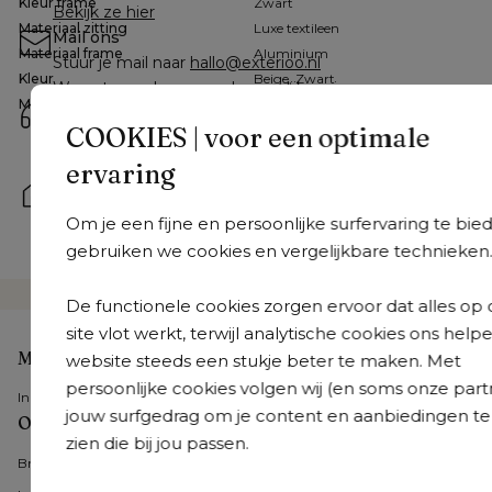
Kleur frame
Zwart
Bekijk ze hier
Materiaal zitting
Luxe textileen
Mail ons
Materiaal frame
Aluminium
Stuur je mail naar 
hallo@exterioo.nl
Kleur
Beige, Zwart
We antwoorden zo snel mogelijk op je vraag.
Materiaal
Aluminium, Textileen
Bel ons
COOKIES | voor een optimale
+31 408 08 07 58
 | Van maandag tot vrijdag: 8.30u - 
18.30u en op zaterdag: 9.30u - 18u
ervaring
Kom langs
Onze tuinmeubelexperts staan je bij in een van onze 
Om je een fijne en persoonlijke surfervaring te bie
36 showrooms
gebruiken we cookies en vergelijkbare technieken
De functionele cookies zorgen ervoor dat alles op
site vlot werkt, terwijl analytische cookies ons help
Mijn account
website steeds een stukje beter te maken. Met
persoonlijke cookies volgen wij (en soms onze part
Inloggen
jouw surfgedrag om je content en aanbiedingen te
Onze tuinmeubelen
zien die bij jou passen.
Bristol Collecties