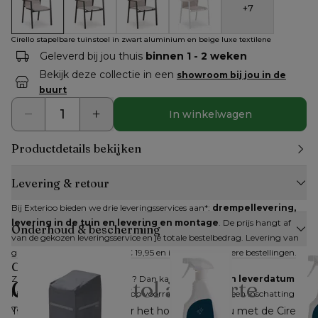
+
7
Cirello stapelbare tuinstoel in zwart aluminium en beige luxe 
Cirello stapelbare tuinstoel in zwart aluminium en 
Cirello stapelbare tuinstoel in zwart al
Cirello stapelbare tuinstoel 
Cirello stapelbare tuinstoel in zwart aluminium en beige luxe textilene
Geleverd bij jou thuis
binnen 1 - 2 weken
Bekijk deze collectie in een
showroom bij jou in de
buurt
In winkelwagen
Productdetails bekijken
Levering & retour
Bij Exterioo bieden we drie leveringsservices aan*: 
drempellevering, 
levering in de tuin en levering en montage
. De prijs hangt af 
Onderhoud & bescherming
van de gekozen leveringsservice en je totale bestelbedrag. Levering van 
grote artikelen kan al vanaf € 19,95 en is gratis bij grotere bestellingen.
Collectie
Zijn alle artikelen op voorraad? Dan kan je 
direct een leverdatum
Cirello
Bristol à la carte
kiezen. Zijn niet alle artikelen op voorraad, dan krijg je een inschatting 
van de verwachte levertijd.
Til je buitenbeleving naar het hoogste niveau met de Cirello 