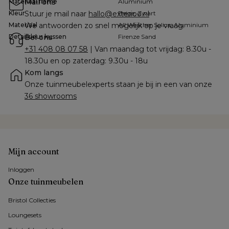
Materiaal frame
Mail ons
Aluminium
Kleur
Stuur je mail naar 
hallo@exterioo.nl
Beige, Zwart
Materiaal
We antwoorden zo snel mogelijk op je vraag.
All Weather Solica, Aluminium
Detailkleur kussen
Bel ons
Firenze Sand
+31 408 08 07 58
 | Van maandag tot vrijdag: 8.30u - 
18.30u en op zaterdag: 9.30u - 18u
Kom langs
Onze tuinmeubelexperts staan je bij in een van onze 
36 showrooms
Mijn account
Inloggen
Onze tuinmeubelen
Bristol Collecties
Loungesets