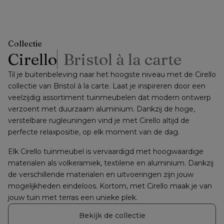
weather solica - B
zwart aluminium
€ 778
€ 1678
−
50%
−
50%
60 x D 60 x H 35
en black
cm
obsession
volkeramiek - L
140 x B 80 x H 72
Collectie
cm
Cirello
Bristol à la carte
Til je buitenbeleving naar het hoogste niveau met de Cirello 
collectie van Bristol à la carte. Laat je inspireren door een 
veelzijdig assortiment tuinmeubelen dat modern ontwerp 
verzoent met duurzaam aluminium. Dankzij de hoge, 
verstelbare rugleuningen vind je met Cirello altijd de 
perfecte relaxpositie, op elk moment van de dag.
Elk Cirello tuinmeubel is vervaardigd met hoogwaardige 
materialen als volkeramiek, textilene en aluminium. Dankzij 
de verschillende materialen en uitvoeringen zijn jouw 
mogelijkheden eindeloos. Kortom, met Cirello maak je van 
jouw tuin met terras een unieke plek.
Bekijk de collectie