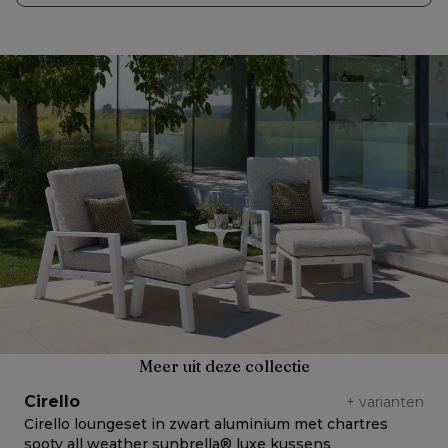
Meer uit deze collectie
Cirello
C
+
varianten
Cirello loungeset in zwart aluminium met chartres
C
sooty all weather sunbrella® luxe kussens
d