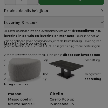
Productdetails bekijken
Levering & retour
Bij Exterioo bieden we drie leveringsservices aan*: 
drempellevering, 
levering in de tuin en levering en montage
. De prijs hangt af 
van de gekozen leveringsservice en je totale bestelbedrag. Levering van 
Maak je look compleet
grote artikelen kan al vanaf € 19,95 en is gratis bij grotere bestellingen.
Zijn alle artikelen op voorraad? Dan kan je 
direct een leverdatum
kiezen. Zijn niet alle artikelen op voorraad, dan krijg je een inschatting 
van de verwachte levertijd.
Voor producten die online gekocht worden, geldt het herroepingsrecht. 
Zodra je dit hebt gemeld, heb je 
14 dagen de tijd om je bestelling 
terug te sturen
.
masso
Cirello
Masso poef in
Cirello Pop up
firenze sand all
loungetafel in