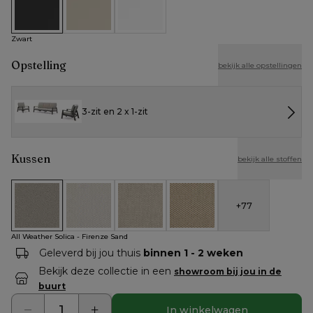
Zwart
Beige
Wit
Zwart
Opstelling
bekijk alle opstellingen
3-zit en 2 x 1-zit
Kussen
bekijk alle stoffen
+
77
All Weather Solica - Firenze Sand
All Weather Cosytica - Althea Off White
All Weather Cosytica - Althea Chalk
All Weather Cosytica - Althe
All Weather Solica - Firenze Sand
Geleverd bij jou thuis
binnen 1 - 2 weken
Bekijk deze collectie in een
showroom bij jou in de
buurt
In winkelwagen