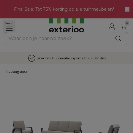
Final Sale
: Tot 75% korting op alle tuinmeubelen*
0
Menu
Grootste tuinmeubelexpert van de Benelux
Loungesets